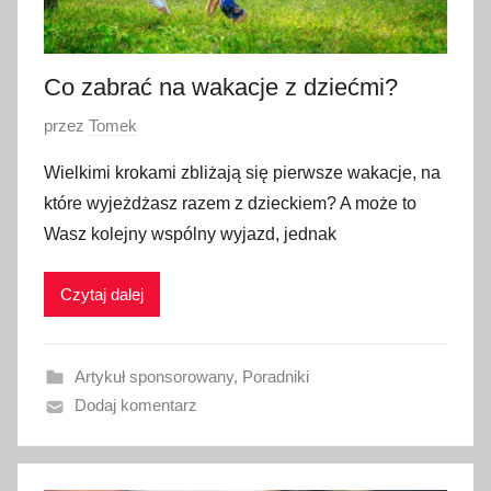
0
2
4
Co zabrać na wakacje z dziećmi?
O
przez
Tomek
p
Wielkimi krokami zbliżają się pierwsze wakacje, na
u
które wyjeżdżasz razem z dzieckiem? A może to
b
Wasz kolejny wspólny wyjazd, jednak
l
i
Czytaj dalej
k
o
w
Artykuł sponsorowany
,
Poradniki
a
Dodaj komentarz
n
o
1