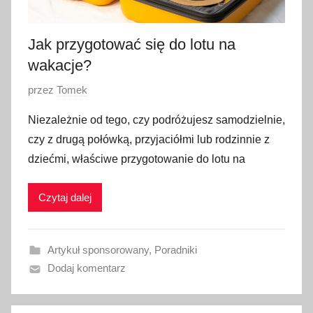
e
r
Jak przygotować się do lotu na
n
wakacje?
i
k
O
przez
Tomek
a
p
2
Niezależnie od tego, czy podróżujesz samodzielnie,
u
0
czy z drugą połówką, przyjaciółmi lub rodzinnie z
b
2
dziećmi, właściwe przygotowanie do lotu na
l
4
i
Czytaj dalej
k
o
w
Artykuł sponsorowany
,
Poradniki
a
Dodaj komentarz
n
o
1