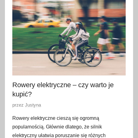
3
c
z
e
r
w
c
a
2
0
2
Rowery elektryczne – czy warto je
4
kupić?
O
przez
Justyna
p
Rowery elektryczne cieszą się ogromną
u
popularnością. Głównie dlatego, że silnik
b
elektryczny ułatwia poruszanie się różnych
l