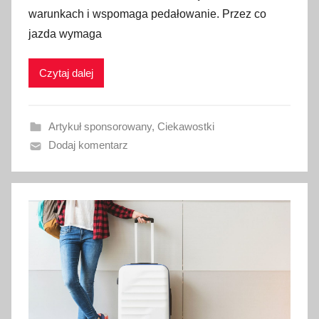
warunkach i wspomaga pedałowanie. Przez co
i
jazda wymaga
k
o
w
Czytaj dalej
a
n
Artykuł sponsorowany
,
Ciekawostki
o
Dodaj komentarz
7
c
z
e
r
w
c
a
2
0