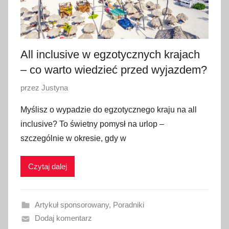
All inclusive w egzotycznych krajach
– co warto wiedzieć przed wyjazdem?
O
przez
Justyna
p
Myślisz o wypadzie do egzotycznego kraju na all
u
inclusive? To świetny pomysł na urlop –
b
szczególnie w okresie, gdy w
l
i
Czytaj dalej
k
o
w
Artykuł sponsorowany
,
Poradniki
a
Dodaj komentarz
n