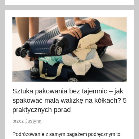
o
6
l
i
s
t
o
p
a
d
a
Sztuka pakowania bez tajemnic – jak
2
spakować małą walizkę na kółkach? 5
0
2
praktycznych porad
4
O
przez
Justyna
p
Podróżowanie z samym bagażem podręcznym to
u