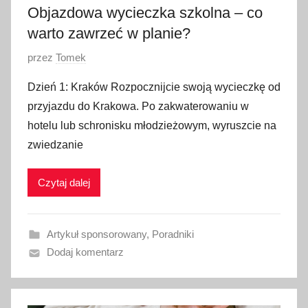
Objazdowa wycieczka szkolna – co
0
2
warto zawrzeć w planie?
4
O
przez
Tomek
p
Dzień 1: Kraków Rozpocznijcie swoją wycieczkę od
u
przyjazdu do Krakowa. Po zakwaterowaniu w
b
hotelu lub schronisku młodzieżowym, wyruszcie na
l
zwiedzanie
i
k
Czytaj dalej
o
w
a
Artykuł sponsorowany
,
Poradniki
n
Dodaj komentarz
o
8
l
i