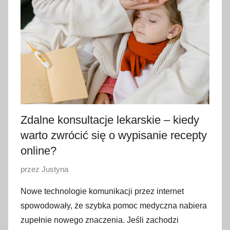
p
c
a
2
0
2
4
Zdalne konsultacje lekarskie – kiedy
warto zwrócić się o wypisanie recepty
online?
O
przez
Justyna
p
Nowe technologie komunikacji przez internet
u
spowodowały, że szybka pomoc medyczna nabiera
b
zupełnie nowego znaczenia. Jeśli zachodzi
l