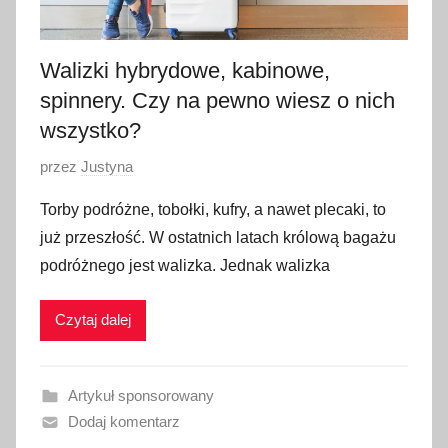
2
4
Walizki hybrydowe, kabinowe,
spinnery. Czy na pewno wiesz o nich
wszystko?
O
przez
Justyna
p
Torby podróżne, tobołki, kufry, a nawet plecaki, to
u
już przeszłość. W ostatnich latach królową bagażu
b
podróżnego jest walizka. Jednak walizka
l
i
Czytaj dalej
k
o
w
Artykuł sponsorowany
a
Dodaj komentarz
n