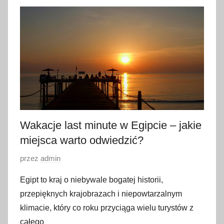
7
p
a
ź
d
z
i
e
r
Wakacje last minute w Egipcie – jakie
n
miejsca warto odwiedzić?
i
k
O
przez
admin
a
p
2
Egipt to kraj o niebywale bogatej historii,
u
0
przepięknych krajobrazach i niepowtarzalnym
b
2
klimacie, który co roku przyciąga wielu turystów z
l
4
całego
i