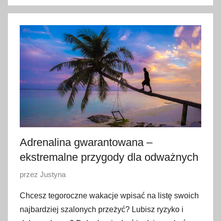
o
2
4
m
a
j
a
2
0
2
4
Adrenalina gwarantowana –
ekstremalne przygody dla odważnych
O
przez
Justyna
p
Chcesz tegoroczne wakacje wpisać na listę swoich
u
najbardziej szalonych przeżyć? Lubisz ryzyko i
b