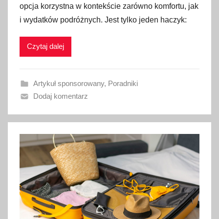
opcja korzystna w kontekście zarówno komfortu, jak
b
i wydatków podróżnych. Jest tylko jeden haczyk:
l
i
Czytaj dalej
k
o
w
Artykuł sponsorowany
,
Poradniki
a
Dodaj komentarz
n
o
2
8
p
a
ź
d
z
i