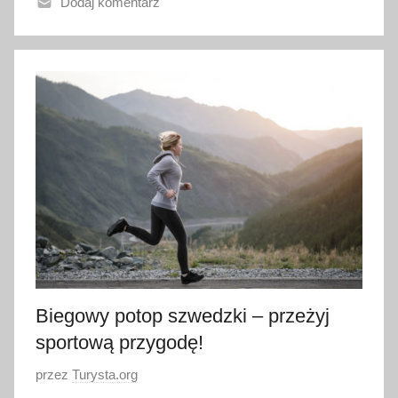
Dodaj komentarz
o
2
6
l
i
p
c
a
2
0
2
1
Biegowy potop szwedzki – przeżyj
sportową przygodę!
O
przez
Turysta.org
p