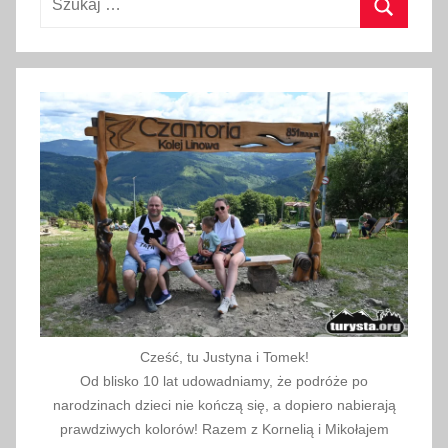
n
Szukaj
i
a
2
0
1
9
Cześć, tu Justyna i Tomek!
Od blisko 10 lat udowadniamy, że podróże po
narodzinach dzieci nie kończą się, a dopiero nabierają
prawdziwych kolorów! Razem z Kornelią i Mikołajem