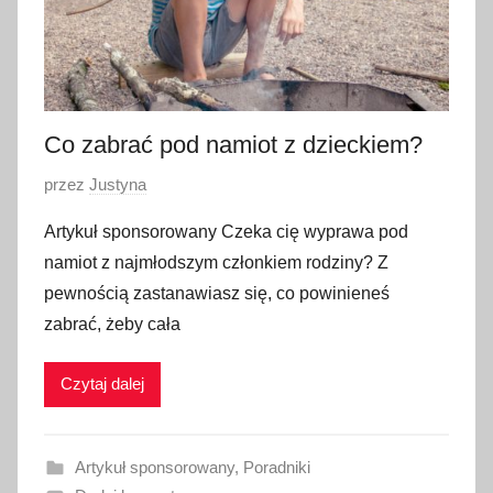
Co zabrać pod namiot z dzieckiem?
O
przez
Justyna
p
Artykuł sponsorowany Czeka cię wyprawa pod
u
namiot z najmłodszym członkiem rodziny? Z
b
pewnością zastanawiasz się, co powinieneś
l
zabrać, żeby cała
i
k
Czytaj dalej
o
w
a
Artykuł sponsorowany
,
Poradniki
n