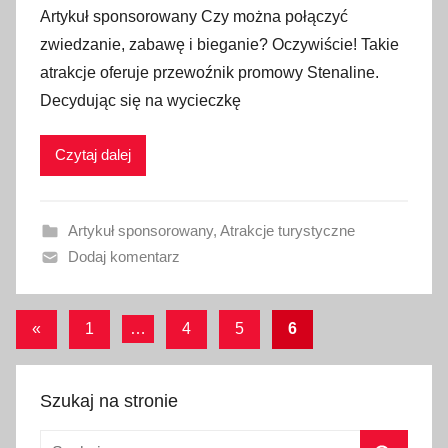
Artykuł sponsorowany Czy można połączyć
u
zwiedzanie, zabawę i bieganie? Oczywiście! Takie
b
atrakcje oferuje przewoźnik promowy Stenaline.
l
Decydując się na wycieczkę
i
k
Czytaj dalej
o
w
a
Artykuł sponsorowany
,
Atrakcje turystyczne
n
Dodaj komentarz
o
2
6
Stronicowanie
Poprzednie
«
1
…
4
5
6
k
wpisy
wpisów
w
i
Szukaj na stronie
e
t
Szukaj: