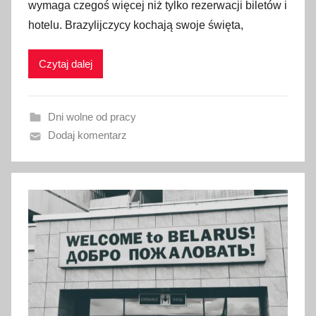
wymaga czegoś więcej niż tylko rezerwacji biletów i
b
hotelu. Brazylijczycy kochają swoje święta,
l
i
Czytaj dalej
k
o
w
Dni wolne od pracy
a
Dodaj komentarz
n
o
8
s
t
y
c
z
n
i