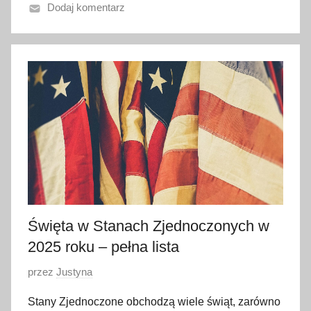
Dodaj komentarz
o
1
0
g
r
u
d
n
i
a
2
0
Święta w Stanach Zjednoczonych w
2
4
2025 roku – pełna lista
O
przez
Justyna
p
Stany Zjednoczone obchodzą wiele świąt, zarówno
u