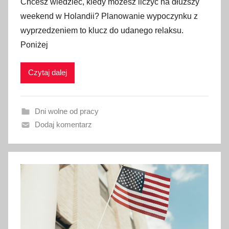
Chcesz wiedzieć, kiedy możesz liczyć na dłuższy
u
weekend w Holandii? Planowanie wypoczynku z
b
wyprzedzeniem to klucz do udanego relaksu.
l
Poniżej
i
k
Czytaj dalej
o
w
a
Dni wolne od pracy
n
Dodaj komentarz
o
6
s
t
y
c
z
n