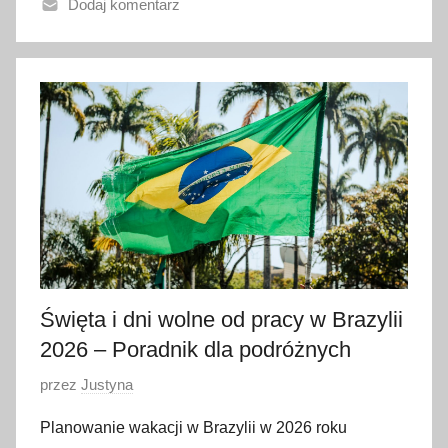
Dodaj komentarz
n
o
1
2
s
t
y
c
z
n
i
a
Święta i dni wolne od pracy w Brazylii
2
2026 – Poradnik dla podróżnych
0
2
O
przez
Justyna
6
p
Planowanie wakacji w Brazylii w 2026 roku
u