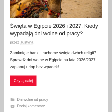
a
2
0
2
Święta w Egipcie 2026 i 2027. Kiedy
4
wypadają dni wolne od pracy?
O
przez
Justyna
p
Zamknięte banki i ruchome święta dwóch religii?
u
Sprawdź dni wolne w Egipcie na lata 2026/2027 i
b
zaplanuj urlop bez wpadek!
l
i
Czytaj dalej
k
o
w
Dni wolne od pracy
a
Dodaj komentarz
n