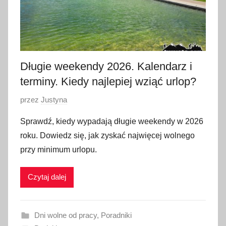
Długie weekendy 2026. Kalendarz i
terminy. Kiedy najlepiej wziąć urlop?
O
przez
Justyna
p
Sprawdź, kiedy wypadają długie weekendy w 2026
u
roku. Dowiedz się, jak zyskać najwięcej wolnego
b
przy minimum urlopu.
l
i
Czytaj dalej
k
o
w
Dni wolne od pracy
,
Poradniki
a