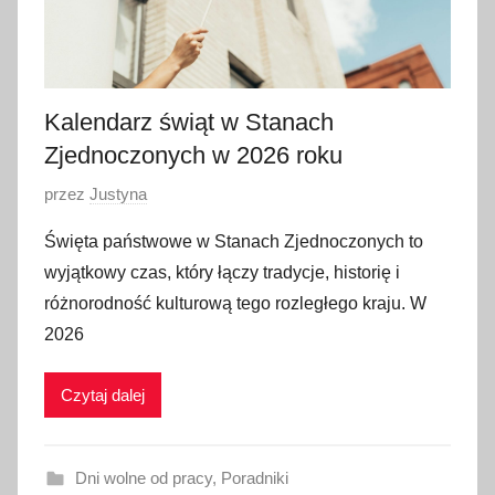
i
a
2
0
Kalendarz świąt w Stanach
2
5
Zjednoczonych w 2026 roku
O
przez
Justyna
p
Święta państwowe w Stanach Zjednoczonych to
u
wyjątkowy czas, który łączy tradycje, historię i
b
różnorodność kulturową tego rozległego kraju. W
l
2026
i
k
Czytaj dalej
o
w
a
Dni wolne od pracy
,
Poradniki
n