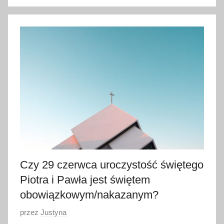
o
1
8
m
a
j
a
2
0
2
2
Czy 29 czerwca uroczystość świętego
Piotra i Pawła jest świętem
obowiązkowym/nakazanym?
O
przez
Justyna