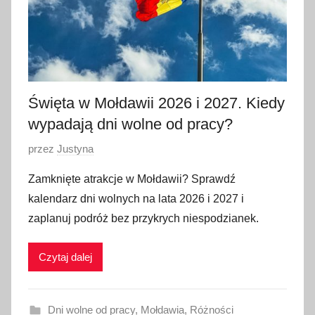
w
c
a
2
0
2
Święta w Mołdawii 2026 i 2027. Kiedy
6
wypadają dni wolne od pracy?
O
przez
Justyna
p
Zamknięte atrakcje w Mołdawii? Sprawdź
u
kalendarz dni wolnych na lata 2026 i 2027 i
b
zaplanuj podróż bez przykrych niespodzianek.
l
i
Czytaj dalej
k
o
w
Dni wolne od pracy
,
Mołdawia
,
Różności
a