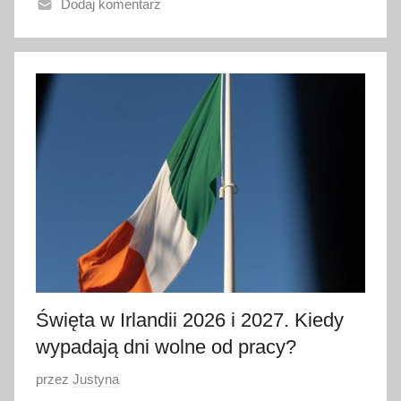
Dodaj komentarz
n
o
1
l
i
p
c
a
2
0
2
6
Święta w Irlandii 2026 i 2027. Kiedy
wypadają dni wolne od pracy?
O
przez
Justyna