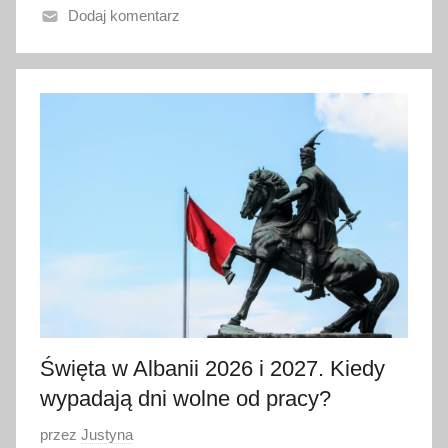
Dodaj komentarz
n
o
3
0
c
z
e
r
w
c
a
2
0
2
Święta w Albanii 2026 i 2027. Kiedy
6
wypadają dni wolne od pracy?
O
przez
Justyna