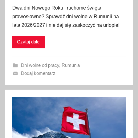
p
Dwa dni Nowego Roku i ruchome święta
u
prawosławne? Sprawdź dni wolne w Rumunii na
b
lata 2026/2027 i nie daj się zaskoczyć na urlopie!
l
i
Czytaj dalej
k
o
w
Dni wolne od pracy
,
Rumunia
a
Dodaj komentarz
n
o
3
0
c
z
e
r