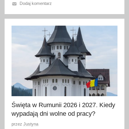
Dodaj komentarz
n
o
3
0
c
z
e
r
w
c
a
2
0
2
Święta w Rumunii 2026 i 2027. Kiedy
6
wypadają dni wolne od pracy?
O
przez
Justyna