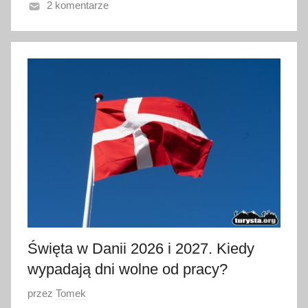
2 komentarze
n
o
3
0
c
z
e
r
w
c
a
2
0
2
Święta w Danii 2026 i 2027. Kiedy
6
wypadają dni wolne od pracy?
O
przez
Tomek