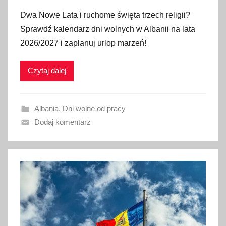
p
Dwa Nowe Lata i ruchome święta trzech religii?
u
Sprawdź kalendarz dni wolnych w Albanii na lata
b
2026/2027 i zaplanuj urlop marzeń!
l
i
Czytaj dalej
k
o
w
Albania
,
Dni wolne od pracy
a
Dodaj komentarz
n
o
3
0
c
z
e
r