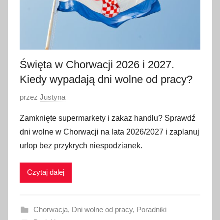
Święta w Chorwacji 2026 i 2027.
Kiedy wypadają dni wolne od pracy?
O
przez
Justyna
p
Zamknięte supermarkety i zakaz handlu? Sprawdź
u
dni wolne w Chorwacji na lata 2026/2027 i zaplanuj
b
urlop bez przykrych niespodzianek.
l
i
Czytaj dalej
k
o
w
Chorwacja
,
Dni wolne od pracy
,
Poradniki
a