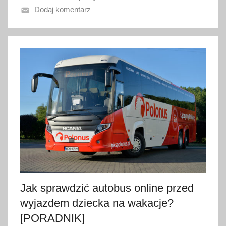
Dodaj komentarz
n
o
3
0
c
z
e
r
w
c
a
2
0
2
Jak sprawdzić autobus online przed
6
wyjazdem dziecka na wakacje?
[PORADNIK]