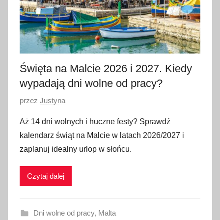
c
a
2
0
2
Święta na Malcie 2026 i 2027. Kiedy
6
wypadają dni wolne od pracy?
O
przez
Justyna
p
Aż 14 dni wolnych i huczne festy? Sprawdź
u
kalendarz świąt na Malcie w latach 2026/2027 i
b
zaplanuj idealny urlop w słońcu.
l
i
Czytaj dalej
k
o
w
Dni wolne od pracy
,
Malta
a