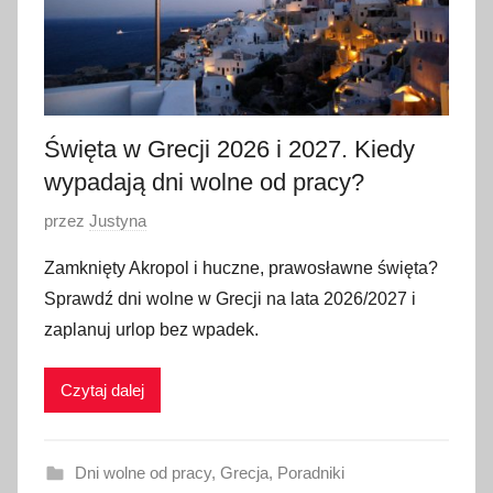
0
2
6
Święta w Grecji 2026 i 2027. Kiedy
wypadają dni wolne od pracy?
O
przez
Justyna
p
Zamknięty Akropol i huczne, prawosławne święta?
u
Sprawdź dni wolne w Grecji na lata 2026/2027 i
b
zaplanuj urlop bez wpadek.
l
i
Czytaj dalej
k
o
w
Dni wolne od pracy
,
Grecja
,
Poradniki
a