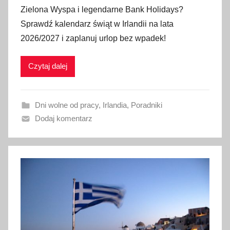
p
Zielona Wyspa i legendarne Bank Holidays?
u
Sprawdź kalendarz świąt w Irlandii na lata
b
2026/2027 i zaplanuj urlop bez wpadek!
l
i
Czytaj dalej
k
o
w
Dni wolne od pracy
,
Irlandia
,
Poradniki
a
Dodaj komentarz
n
o
1
l
i
p
c
a
2