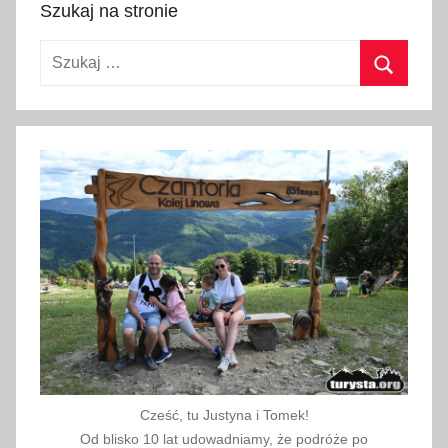
Szukaj na stronie
r
w
Szukaj:
c
a
Szukaj
2
0
2
6
Cześć, tu Justyna i Tomek!
Od blisko 10 lat udowadniamy, że podróże po