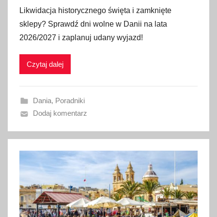
p
Likwidacja historycznego święta i zamknięte
u
sklepy? Sprawdź dni wolne w Danii na lata
b
2026/2027 i zaplanuj udany wyjazd!
l
i
Czytaj dalej
k
o
w
Dania
,
Poradniki
a
Dodaj komentarz
n
o
3
0
c
z
e
r
w