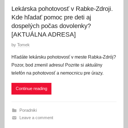
Lekárska pohotovosť v Rabke-Zdroji.
Kde hľadať pomoc pre deti aj
dospelých počas dovolenky?
[AKTUÁLNA ADRESA]
P
by
Tomek
o
Hľadáte lekársku pohotovosť v meste Rabka-Zdrój?
s
Pozor, bod zmenil adresu! Pozrite si aktuálny
t
telefón na pohotovosť a nemocnicu pre úrazy.
e
d
Continue reading
o
n
5
Poradniki
j
Leave a comment
ú
n