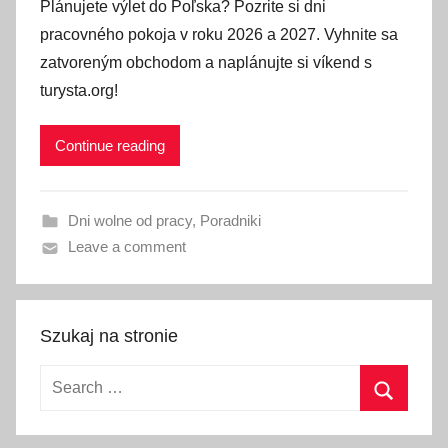
Plánujete výlet do Poľska? Pozrite si dni
s
pracovného pokoja v roku 2026 a 2027. Vyhnite sa
t
zatvoreným obchodom a naplánujte si víkend s
e
turysta.org!
d
o
Continue reading
n
1
3
Dni wolne od pracy
,
Poradniki
m
Leave a comment
á
j
a
2
Szukaj na stronie
0
Search
2
for:
6
Search