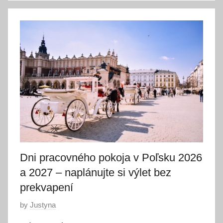
a
2
0
2
6
Dni pracovného pokoja v Poľsku 2026
a 2027 – naplánujte si výlet bez
prekvapení
P
by
Justyna
o