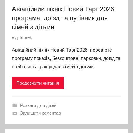
Авіаційний пікнік Новий Тарг 2026:
програма, доїзд та путівник для
сімей з дітьми
О
від
Tomek
п
Авіаційний пікнік Новий Тарг 2026: перевірте
р
програму показів, безкоштовні парковки, доїзд та
и
найбільші атракції для сімей з дітьми!
л
ю
Продовжити читання
д
н
е
Розваги для дітей
н
Залишити коментар
о
3
Л