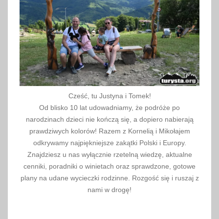
Cześć, tu Justyna i Tomek!
Od blisko 10 lat udowadniamy, że podróże po
narodzinach dzieci nie kończą się, a dopiero nabierają
prawdziwych kolorów! Razem z Kornelią i Mikołajem
odkrywamy najpiękniejsze zakątki Polski i Europy.
Znajdziesz u nas wyłącznie rzetelną wiedzę, aktualne
cenniki, poradniki o winietach oraz sprawdzone, gotowe
plany na udane wycieczki rodzinne. Rozgość się i ruszaj z
nami w drogę!