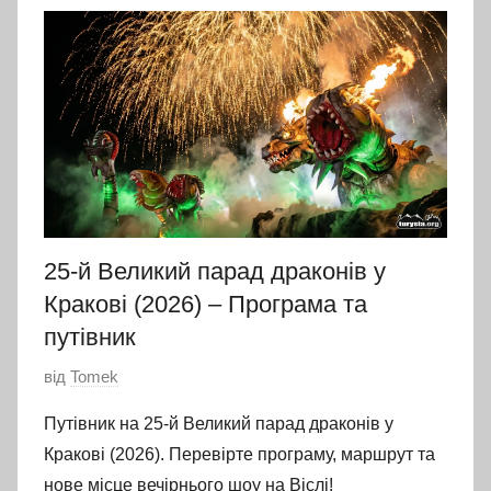
и
п
н
я
2
0
2
6
25-й Великий парад драконів у
Кракові (2026) – Програма та
путівник
О
від
Tomek
п
Путівник на 25-й Великий парад драконів у
р
Кракові (2026). Перевірте програму, маршрут та
и
нове місце вечірнього шоу на Віслі!
л