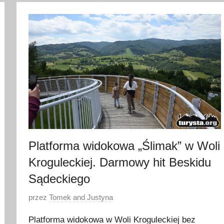
l
i
p
c
a
2
0
2
6
Platforma widokowa „Ślimak” w Woli
Kroguleckiej. Darmowy hit Beskidu
Sądeckiego
O
przez
Tomek and Justyna
p
Platforma widokowa w Woli Kroguleckiej bez
u