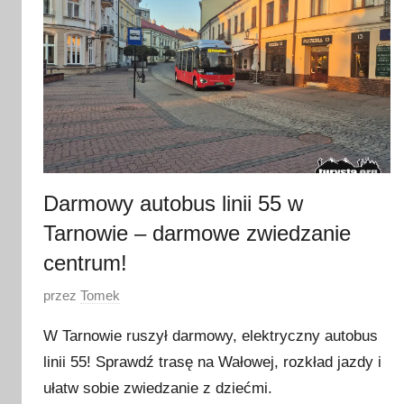
Darmowy autobus linii 55 w
Tarnowie – darmowe zwiedzanie
centrum!
O
przez
Tomek
p
W Tarnowie ruszył darmowy, elektryczny autobus
u
linii 55! Sprawdź trasę na Wałowej, rozkład jazdy i
b
ułatw sobie zwiedzanie z dziećmi.
l