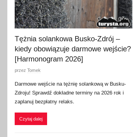
0
2
6
Tężnia solankowa Busko-Zdrój –
kiedy obowiązuje darmowe wejście?
[Harmonogram 2026]
O
przez
Tomek
p
Darmowe wejście na tężnię solankową w Busku-
u
Zdroju! Sprawdź dokładne terminy na 2026 rok i
b
zaplanuj bezpłatny relaks.
l
i
k
Czytaj dalej
o
w