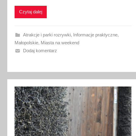
i
k
Czytaj dalej
o
w
a
Atrakcje i parki rozrywki
,
Informacje praktyczne
,
n
Małopolskie
,
Miasta na weekend
o
Dodaj komentarz
5
s
i
e
r
p
n
i
a
2