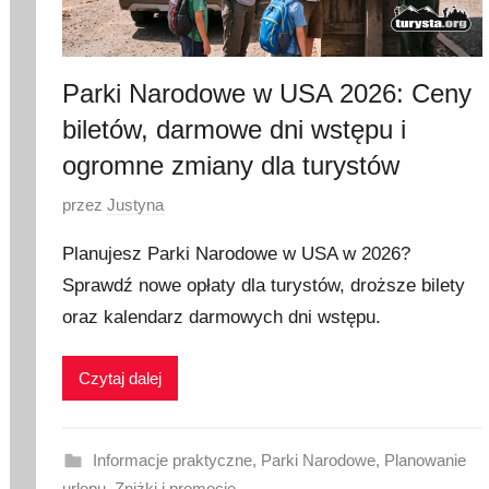
2
6
Parki Narodowe w USA 2026: Ceny
biletów, darmowe dni wstępu i
ogromne zmiany dla turystów
O
przez
Justyna
p
Planujesz Parki Narodowe w USA w 2026?
u
Sprawdź nowe opłaty dla turystów, droższe bilety
b
oraz kalendarz darmowych dni wstępu.
l
i
k
Czytaj dalej
o
w
a
Informacje praktyczne
,
Parki Narodowe
,
Planowanie
n
urlopu
,
Zniżki i promocje