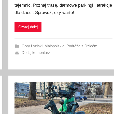
tajemnic. Poznaj trasę, darmowe parkingi i atrakcje
b
dla dzieci. Sprawdź, czy warto!
l
i
k
Czytaj dalej
o
w
a
Góry i szlaki
,
Małopolskie
,
Podróże z Dziećmi
n
Dodaj komentarz
o
7
l
i
p
c
a
2
0