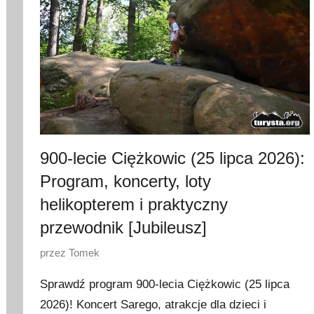
900-lecie Ciężkowic (25 lipca 2026):
Program, koncerty, loty
helikopterem i praktyczny
przewodnik [Jubileusz]
O
przez
Tomek
p
Sprawdź program 900-lecia Ciężkowic (25 lipca
u
2026)! Koncert Sarego, atrakcje dla dzieci i
b