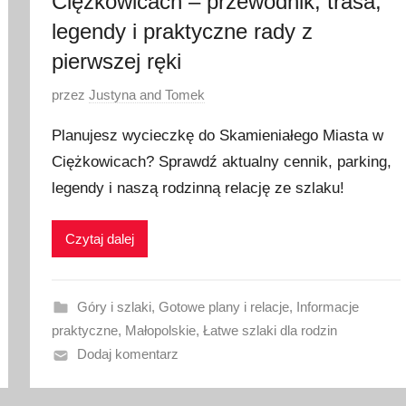
Ciężkowicach – przewodnik, trasa,
legendy i praktyczne rady z
pierwszej ręki
O
przez
Justyna and Tomek
p
Planujesz wycieczkę do Skamieniałego Miasta w
u
Ciężkowicach? Sprawdź aktualny cennik, parking,
b
legendy i naszą rodzinną relację ze szlaku!
l
i
k
Czytaj dalej
o
w
a
Góry i szlaki
,
Gotowe plany i relacje
,
Informacje
n
praktyczne
,
Małopolskie
,
Łatwe szlaki dla rodzin
o
Dodaj komentarz
1
8