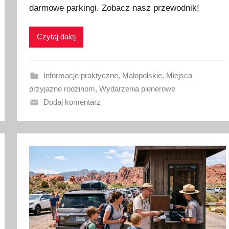
darmowe parkingi. Zobacz nasz przewodnik!
l
i
k
Czytaj dalej
o
w
a
Informacje praktyczne
,
Małopolskie
,
Miejsca
n
przyjazne rodzinom
,
Wydarzenia plenerowe
o
Dodaj komentarz
2
3
l
i
p
c
a
2
0