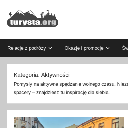
Przejdź
do
treści
Rodzinny
Turysta.org
blog
podróżniczy
Relacje z podróży
Okazje i promocje
Św
i
portal
turystyczny
Kategoria:
Aktywności
Pomysły na aktywne spędzanie wolnego czasu. Niezale
spacery – znajdziesz tu inspirację dla siebie.