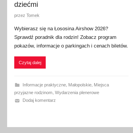
dziećmi
O
przez
Tomek
p
Wybierasz się na Łososina Airshow 2026?
u
Sprawdź poradnik dla rodzin! Zobacz program
b
pokazów, informacje o parkingach i cenach biletów.
l
i
k
Czytaj dalej
o
w
a
Informacje praktyczne
,
Małopolskie
,
Miejsca
n
przyjazne rodzinom
,
Wydarzenia plenerowe
o
Dodaj komentarz
1
9
l
i