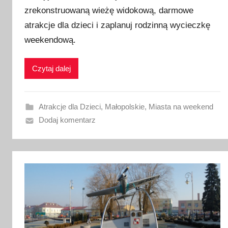
zrekonstruowaną wieżę widokową, darmowe
b
atrakcje dla dzieci i zaplanuj rodzinną wycieczkę
l
i
weekendową.
k
o
Czytaj dalej
w
a
n
Atrakcje dla Dzieci
,
Małopolskie
,
Miasta na weekend
o
Dodaj komentarz
8
l
i
p
c
a
2
0