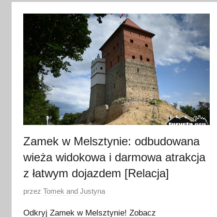
p
c
a
2
0
2
6
Zamek w Melsztynie: odbudowana
wieża widokowa i darmowa atrakcja
z łatwym dojazdem [Relacja]
O
przez
Tomek and Justyna
p
Odkryj Zamek w Melsztynie! Zobacz
u