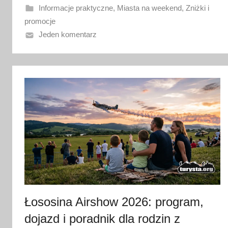
a
Informacje praktyczne
,
Miasta na weekend
,
Zniżki i
n
promocje
o
Jeden komentarz
2
1
l
i
p
c
a
2
0
2
6
Łososina Airshow 2026: program,
dojazd i poradnik dla rodzin z