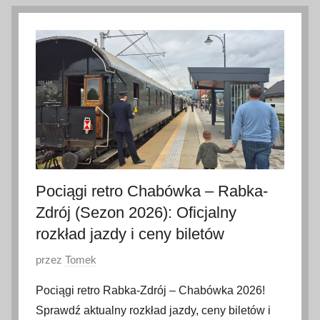
6
l
i
p
c
a
2
0
2
6
Pociągi retro Chabówka – Rabka-
Zdrój (Sezon 2026): Oficjalny
rozkład jazdy i ceny biletów
O
przez
Tomek
p
Pociągi retro Rabka-Zdrój – Chabówka 2026!
u
Sprawdź aktualny rozkład jazdy, ceny biletów i
b