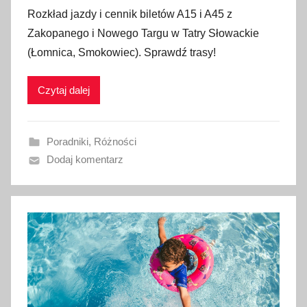
p
Rozkład jazdy i cennik biletów A15 i A45 z
u
Zakopanego i Nowego Targu w Tatry Słowackie
b
(Łomnica, Smokowiec). Sprawdź trasy!
l
i
Czytaj dalej
k
o
w
Poradniki
,
Różności
a
Dodaj komentarz
n
o
5
s
i
e
r
p
n