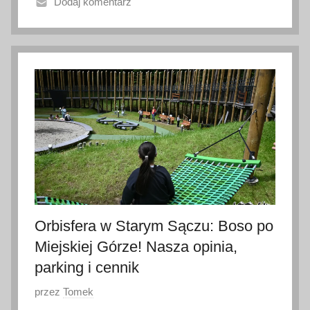
Dodaj komentarz
2
l
i
p
c
a
2
0
2
6
Orbisfera w Starym Sączu: Boso po
Miejskiej Górze! Nasza opinia,
parking i cennik
O
przez
Tomek
p