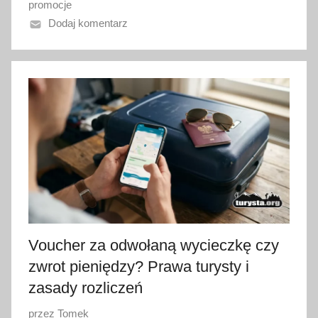
promocje
n
Dodaj komentarz
o
4
s
i
e
r
p
n
i
a
2
0
Voucher za odwołaną wycieczkę czy
2
zwrot pieniędzy? Prawa turysty i
6
zasady rozliczeń
O
przez
Tomek