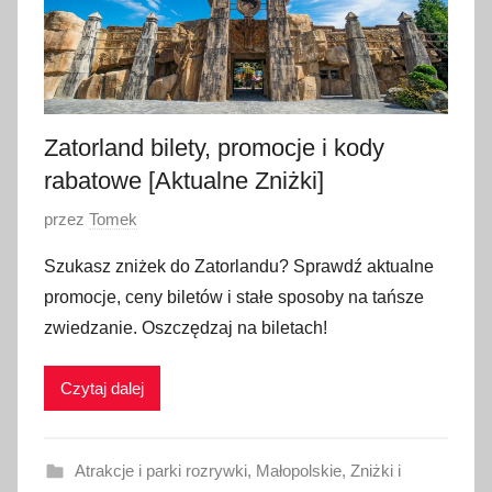
n
i
a
2
0
Zatorland bilety, promocje i kody
2
rabatowe [Aktualne Zniżki]
6
O
przez
Tomek
p
Szukasz zniżek do Zatorlandu? Sprawdź aktualne
u
promocje, ceny biletów i stałe sposoby na tańsze
b
zwiedzanie. Oszczędzaj na biletach!
l
i
Czytaj dalej
k
o
w
Atrakcje i parki rozrywki
,
Małopolskie
,
Zniżki i
a