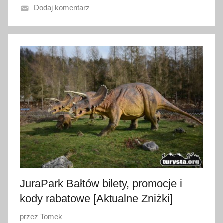
Dodaj komentarz
o
4
s
i
e
r
p
n
i
a
2
0
2
6
JuraPark Bałtów bilety, promocje i
kody rabatowe [Aktualne Zniżki]
O
przez
Tomek