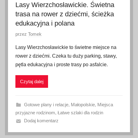
Lasy Wierzchosławickie. Świetna
trasa na rower z dziećmi, ścieżka
edukacyjna i polana
O
przez
Tomek
p
Lasy Wierzchosławickie to świetne miejsce na
u
rower z dziećmi. Czeka tu duży parking, stawy,
b
pętla edukacyjna i proste trasy po asfalcie.
l
i
Czytaj dalej
k
o
w
Gotowe plany i relacje
,
Małopolskie
,
Miejsca
a
przyjazne rodzinom
,
Łatwe szlaki dla rodzin
n
Dodaj komentarz
o
2