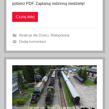
pobierz PDF. Zaplanuj rodzinną niedzielę!
l
i
Czytaj dalej
k
o
w
Atrakcje dla Dzieci
,
Małopolskie
a
Dodaj komentarz
n
o
5
l
i
p
c
a
2
0
2