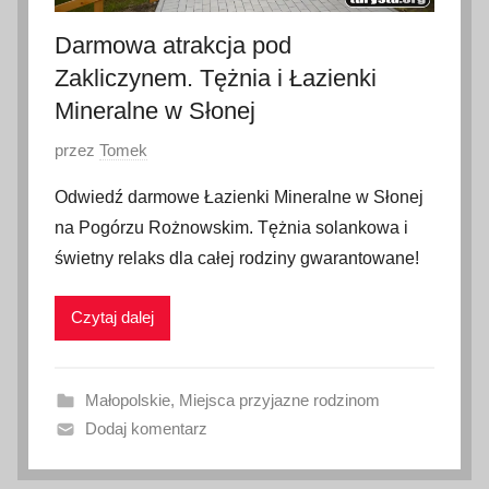
Darmowa atrakcja pod
Zakliczynem. Tężnia i Łazienki
Mineralne w Słonej
O
przez
Tomek
p
Odwiedź darmowe Łazienki Mineralne w Słonej
u
na Pogórzu Rożnowskim. Tężnia solankowa i
b
świetny relaks dla całej rodziny gwarantowane!
l
i
Czytaj dalej
k
o
w
Małopolskie
,
Miejsca przyjazne rodzinom
a
Dodaj komentarz
n
o