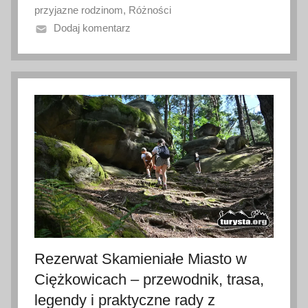
przyjazne rodzinom
,
Różności
o
Dodaj komentarz
1
9
l
i
p
c
a
2
0
2
6
Rezerwat Skamieniałe Miasto w
Ciężkowicach – przewodnik, trasa,
legendy i praktyczne rady z