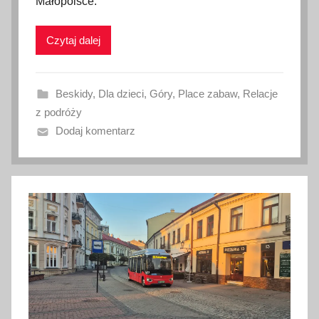
Małopolsce.
i
k
Czytaj dalej
o
w
a
Beskidy
,
Dla dzieci
,
Góry
,
Place zabaw
,
Relacje
n
z podróży
o
Dodaj komentarz
2
7
k
w
i
e
t
n
i
a
2