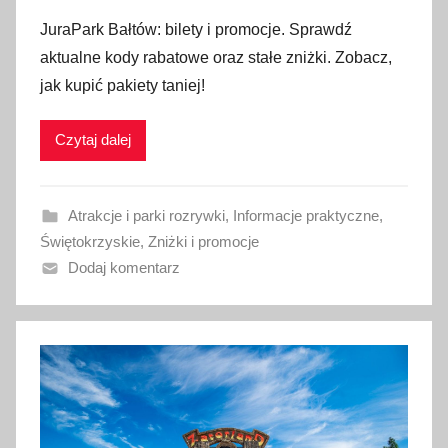
p
JuraPark Bałtów: bilety i promocje. Sprawdź
u
aktualne kody rabatowe oraz stałe zniżki. Zobacz,
b
jak kupić pakiety taniej!
l
i
Czytaj dalej
k
o
w
Atrakcje i parki rozrywki
,
Informacje praktyczne
,
a
Świętokrzyskie
,
Zniżki i promocje
n
Dodaj komentarz
o
4
s
i
e
r
p