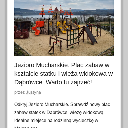
j
a
2
0
2
6
Jezioro Mucharskie. Plac zabaw w
kształcie statku i wieża widokowa w
Dąbrówce. Warto tu zajrzeć!
O
przez
Justyna
p
Odkryj Jezioro Mucharskie. Sprawdź nowy plac
u
zabaw statek w Dąbrówce, wieżę widokową.
b
Idealne miejsce na rodzinną wycieczkę w
l