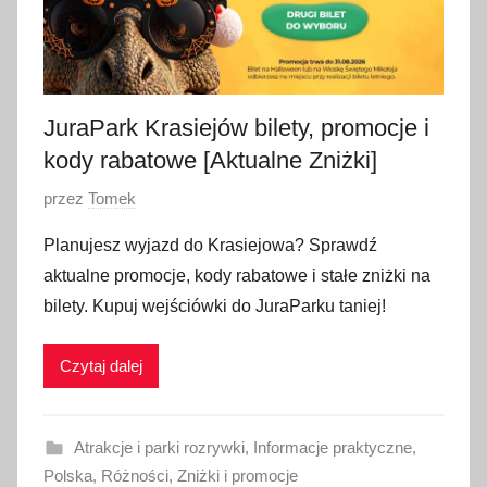
a
2
0
2
6
JuraPark Krasiejów bilety, promocje i
kody rabatowe [Aktualne Zniżki]
O
przez
Tomek
p
Planujesz wyjazd do Krasiejowa? Sprawdź
u
aktualne promocje, kody rabatowe i stałe zniżki na
b
bilety. Kupuj wejściówki do JuraParku taniej!
l
i
Czytaj dalej
k
o
w
Atrakcje i parki rozrywki
,
Informacje praktyczne
,
a
Polska
,
Różności
,
Zniżki i promocje
n