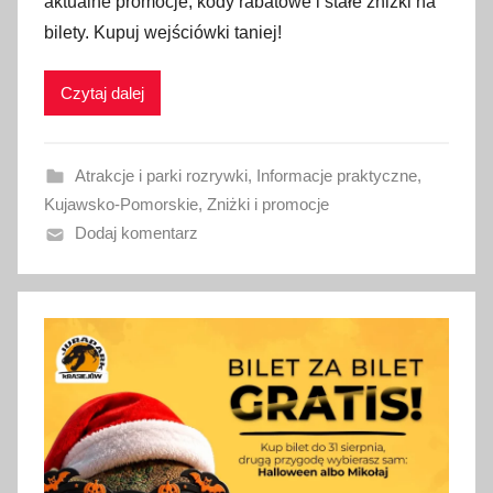
aktualne promocje, kody rabatowe i stałe zniżki na
b
bilety. Kupuj wejściówki taniej!
l
i
Czytaj dalej
k
o
w
Atrakcje i parki rozrywki
,
Informacje praktyczne
,
a
Kujawsko-Pomorskie
,
Zniżki i promocje
n
Dodaj komentarz
o
4
s
i
e
r
p
n
i