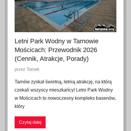
c
a
2
0
2
Letni Park Wodny w Tarnowie
6
Mościcach: Przewodnik 2026
(Cennik, Atrakcje, Porady)
O
przez
Tomek
p
Tarnów zyskał świetną, letnią atrakcję, na którą
u
czekali wszyscy mieszkańcy! Letni Park Wodny
b
w Mościcach to nowoczesny kompleks basenów,
l
który
i
k
Czytaj dalej
o
w