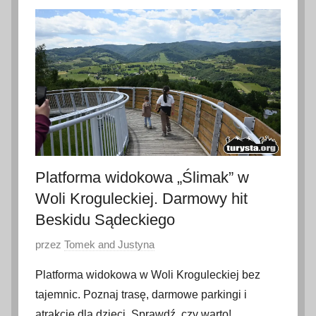
p
c
a
2
0
2
6
Platforma widokowa „Ślimak” w
Woli Kroguleckiej. Darmowy hit
Beskidu Sądeckiego
O
przez
Tomek and Justyna
p
Platforma widokowa w Woli Kroguleckiej bez
u
tajemnic. Poznaj trasę, darmowe parkingi i
b
atrakcje dla dzieci. Sprawdź, czy warto!