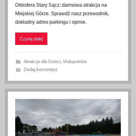
Orbisfera Stary Sącz: darmowa atrakcja na
u
Miejskiej Górze. Sprawdź nasz przewodnik,
b
dokładny adres parkingu i opinie.
l
i
Czytaj dalej
k
o
w
Atrakcje dla Dzieci
,
Małopolskie
a
Dodaj komentarz
n
o
1
5
c
z
e
r
w