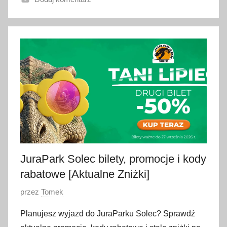
o
5
s
i
e
r
p
n
i
a
2
0
JuraPark Solec bilety, promocje i kody
2
rabatowe [Aktualne Zniżki]
6
O
przez
Tomek
p
Planujesz wyjazd do JuraParku Solec? Sprawdź
u