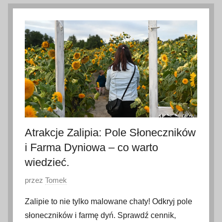
0
l
i
p
c
a
2
0
2
6
Atrakcje Zalipia: Pole Słoneczników
i Farma Dyniowa – co warto
wiedzieć.
O
przez
Tomek
p
Zalipie to nie tylko malowane chaty! Odkryj pole
u
słoneczników i farmę dyń. Sprawdź cennik,
b