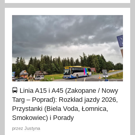
5
s
i
e
r
p
n
i
a
2
0
2
🚍 Linia A15 i A45 (Zakopane / Nowy
6
Targ – Poprad): Rozkład jazdy 2026,
Przystanki (Biela Voda, Łomnica,
Smokowiec) i Porady
O
przez
Justyna