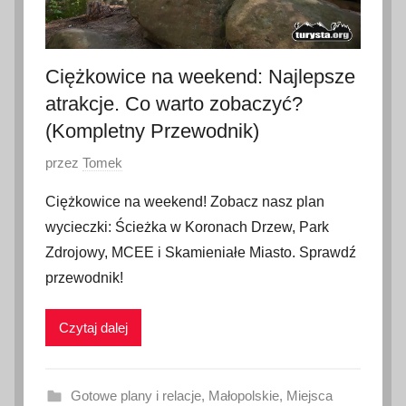
2
6
Ciężkowice na weekend: Najlepsze
atrakcje. Co warto zobaczyć?
(Kompletny Przewodnik)
O
przez
Tomek
p
Ciężkowice na weekend! Zobacz nasz plan
u
wycieczki: Ścieżka w Koronach Drzew, Park
b
Zdrojowy, MCEE i Skamieniałe Miasto. Sprawdź
l
przewodnik!
i
k
Czytaj dalej
o
w
a
Gotowe plany i relacje
,
Małopolskie
,
Miejsca
n