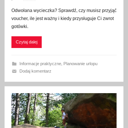
p
Odwołana wycieczka? Sprawdź, czy musisz przyjąć
u
voucher, ile jest ważny i kiedy przysługuje Ci zwrot
b
gotówki.
l
i
Czytaj dalej
k
o
w
Informacje praktyczne
,
Planowanie urlopu
a
Dodaj komentarz
n
o
2
4
l
i
p
c