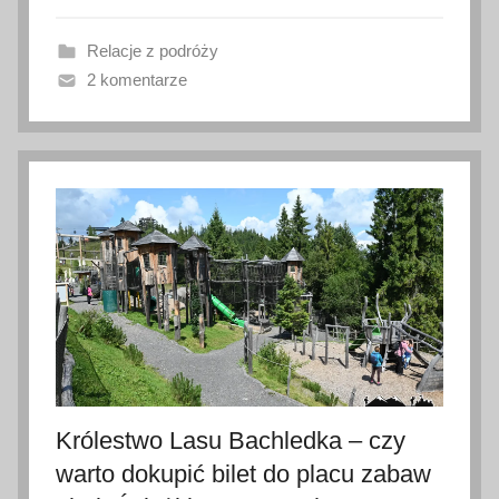
a
Relacje z podróży
n
2 komentarze
o
1
2
c
z
e
r
w
c
a
2
0
2
Królestwo Lasu Bachledka – czy
6
warto dokupić bilet do placu zabaw