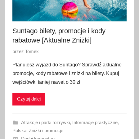
i
a
2
Suntago bilety, promocje i kody
0
rabatowe [Aktualne Zniżki]
2
6
O
przez
Tomek
p
Planujesz wyjazd do Suntago? Sprawdź aktualne
u
promocje, kody rabatowe i zniżki na bilety. Kupuj
b
wejściówki taniej nawet o 30 zł!
l
i
Czytaj dalej
k
o
w
Atrakcje i parki rozrywki
,
Informacje praktyczne
,
a
Polska
,
Zniżki i promocje
n
Dodaj komentarz