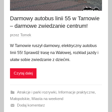
0
2
Darmowy autobus linii 55 w Tarnowie
6
– darmowe zwiedzanie centrum!
O
przez
Tomek
p
W Tarnowie ruszył darmowy, elektryczny autobus
u
linii 55! Sprawdź trasę na Wałowej, rozkład jazdy i
b
ułatw sobie zwiedzanie z dziećmi.
l
i
Czytaj dalej
k
o
w
Atrakcje i parki rozrywki
,
Informacje praktyczne
,
a
Małopolskie
,
Miasta na weekend
n
Dodaj komentarz
o