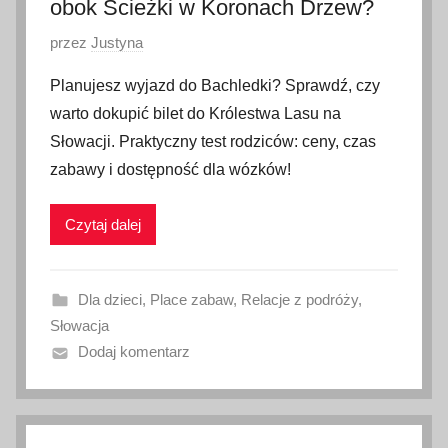
obok Ścieżki w Koronach Drzew?
O
przez
Justyna
p
Planujesz wyjazd do Bachledki? Sprawdź, czy
u
warto dokupić bilet do Królestwa Lasu na
b
Słowacji. Praktyczny test rodziców: ceny, czas
l
zabawy i dostępność dla wózków!
i
k
Czytaj dalej
o
w
a
Dla dzieci
,
Place zabaw
,
Relacje z podróży
,
n
Słowacja
o
Dodaj komentarz
1
7
m
a