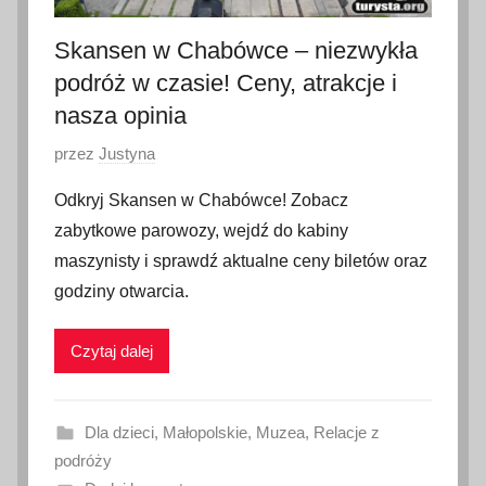
6
Skansen w Chabówce – niezwykła
podróż w czasie! Ceny, atrakcje i
nasza opinia
O
przez
Justyna
p
Odkryj Skansen w Chabówce! Zobacz
u
zabytkowe parowozy, wejdź do kabiny
b
maszynisty i sprawdź aktualne ceny biletów oraz
l
godziny otwarcia.
i
k
Czytaj dalej
o
w
a
Dla dzieci
,
Małopolskie
,
Muzea
,
Relacje z
n
podróży
o