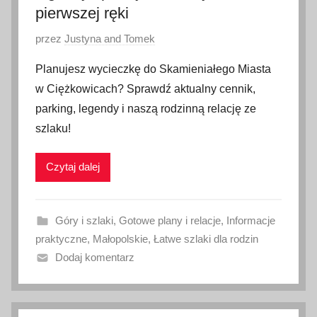
pierwszej ręki
O
przez
Justyna and Tomek
p
Planujesz wycieczkę do Skamieniałego Miasta
u
w Ciężkowicach? Sprawdź aktualny cennik,
b
parking, legendy i naszą rodzinną relację ze
l
szlaku!
i
k
Czytaj dalej
o
w
a
Góry i szlaki
,
Gotowe plany i relacje
,
Informacje
n
praktyczne
,
Małopolskie
,
Łatwe szlaki dla rodzin
o
Dodaj komentarz
1
8
l
i