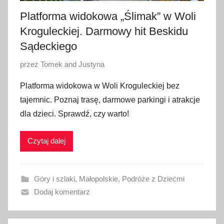
Platforma widokowa „Ślimak” w Woli
Kroguleckiej. Darmowy hit Beskidu
Sądeckiego
O
przez
Tomek and Justyna
p
Platforma widokowa w Woli Kroguleckiej bez
u
tajemnic. Poznaj trasę, darmowe parkingi i atrakcje
b
dla dzieci. Sprawdź, czy warto!
l
i
Czytaj dalej
k
o
w
Góry i szlaki
,
Małopolskie
,
Podróże z Dziećmi
a
Dodaj komentarz
n
o
7