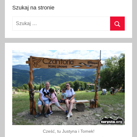
l
Szukaj na stronie
i
Szukaj:
p
c
Szukaj
a
2
0
2
6
Cześć, tu Justyna i Tomek!