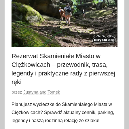
Rezerwat Skamieniałe Miasto w
Ciężkowicach – przewodnik, trasa,
legendy i praktyczne rady z pierwszej
ręki
O
przez
Justyna and Tomek
p
Planujesz wycieczkę do Skamieniałego Miasta w
u
Ciężkowicach? Sprawdź aktualny cennik, parking,
b
legendy i naszą rodzinną relację ze szlaku!
l