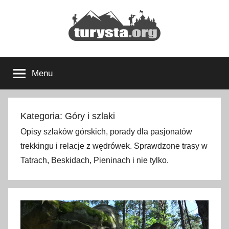
Przejdź
do
treści
Turysta.org
Rodzinny
blog
Menu
podróżniczy
i
portal
turystyczny
Kategoria:
Góry i szlaki
Opisy szlaków górskich, porady dla pasjonatów
trekkingu i relacje z wędrówek. Sprawdzone trasy w
Tatrach, Beskidach, Pieninach i nie tylko.