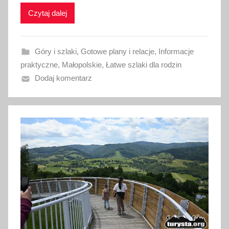
i
Czytaj dalej
k
o
w
Góry i szlaki
,
Gotowe plany i relacje
,
Informacje
a
praktyczne
,
Małopolskie
,
Łatwe szlaki dla rodzin
n
Dodaj komentarz
o
1
8
l
i
p
c
a
2
0
2
6