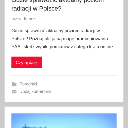
radiacji w Polsce?
O
przez
Tomek
p
Gdzie sprawdzić aktualny poziom radiacji w
u
Polsce? Poznaj oficjalną mapę promieniowania
b
PAA i śledź wyniki pomiarów z całego kraju online.
l
i
Czytaj dalej
k
o
w
Poradniki
a
Dodaj komentarz
n
o
1
8
l