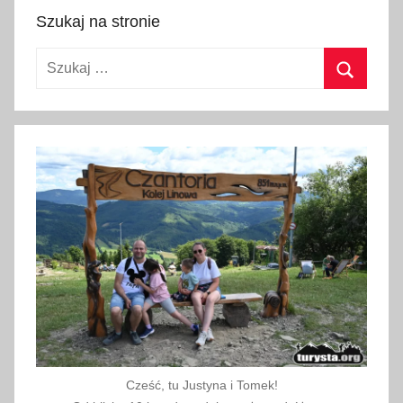
p
Szukaj na stronie
c
Szukaj:
a
2
Szukaj
0
2
6
Cześć, tu Justyna i Tomek!