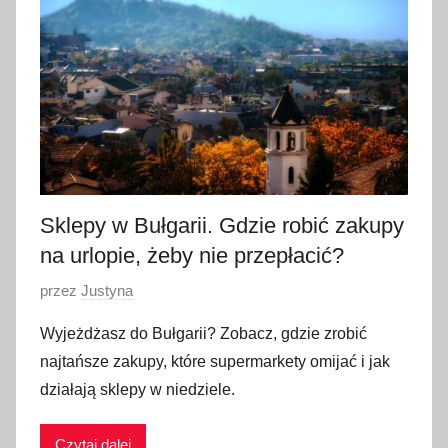
i
p
c
a
2
0
2
6
Sklepy w Bułgarii. Gdzie robić zakupy
na urlopie, żeby nie przepłacić?
O
przez
Justyna
p
Wyjeżdżasz do Bułgarii? Zobacz, gdzie zrobić
u
najtańsze zakupy, które supermarkety omijać i jak
b
działają sklepy w niedziele.
l
i
Czytaj dalej
k