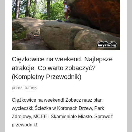
i
p
c
a
2
0
2
6
Ciężkowice na weekend: Najlepsze
atrakcje. Co warto zobaczyć?
(Kompletny Przewodnik)
O
przez
Tomek
p
Ciężkowice na weekend! Zobacz nasz plan
u
wycieczki: Ścieżka w Koronach Drzew, Park
b
Zdrojowy, MCEE i Skamieniałe Miasto. Sprawdź
l
przewodnik!
i