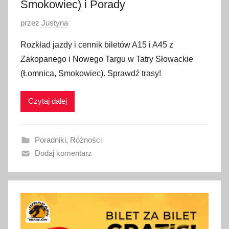
Smokowiec) i Porady
O
przez
Justyna
p
Rozkład jazdy i cennik biletów A15 i A45 z
u
Zakopanego i Nowego Targu w Tatry Słowackie
b
(Łomnica, Smokowiec). Sprawdź trasy!
l
i
Czytaj dalej
k
o
w
Poradniki
,
Różności
a
Dodaj komentarz
n
o
5
s
i
e