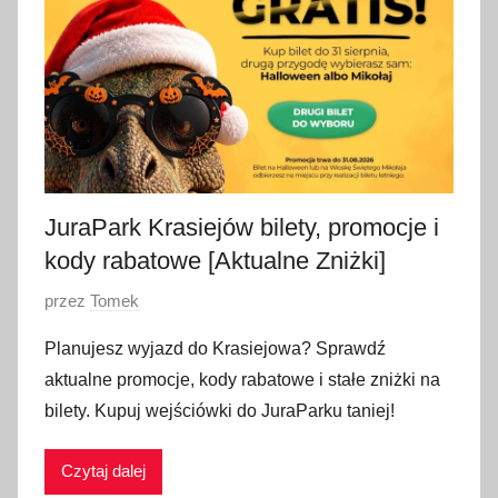
r
p
n
i
a
2
0
2
JuraPark Krasiejów bilety, promocje i
6
kody rabatowe [Aktualne Zniżki]
O
przez
Tomek
p
Planujesz wyjazd do Krasiejowa? Sprawdź
u
aktualne promocje, kody rabatowe i stałe zniżki na
b
bilety. Kupuj wejściówki do JuraParku taniej!
l
i
Czytaj dalej
k