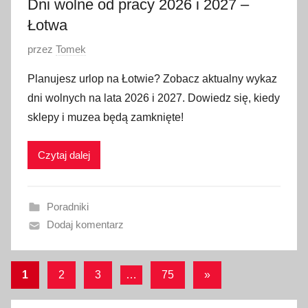
Dni wolne od pracy 2026 i 2027 –
Łotwa
O
przez
Tomek
p
Planujesz urlop na Łotwie? Zobacz aktualny wykaz
u
dni wolnych na lata 2026 i 2027. Dowiedz się, kiedy
b
sklepy i muzea będą zamknięte!
l
i
Czytaj dalej
k
o
w
Poradniki
a
Dodaj komentarz
n
o
1
Stronicowanie
Następne
1
2
3
…
75
»
l
wpisy
wpisów
i