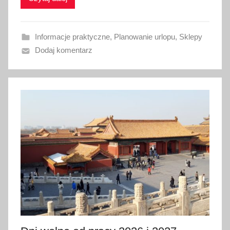
o
w
Informacje praktyczne
,
Planowanie urlopu
,
Sklepy
a
Dodaj komentarz
n
o
8
l
i
p
c
a
2
0
2
6