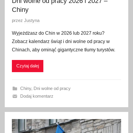
Dni wolne od pracy 2026 i 2027 –
Chiny
O
przez
Justyna
p
Wyjeżdżasz do Chin w 2026 lub 2027 roku?
u
Zobacz kalendarz świąt i dni wolne od pracy w
b
Chinach, aby ominąć gigantyczne tłumy turystów.
l
i
Czytaj dalej
k
o
w
Chiny
,
Dni wolne od pracy
a
Dodaj komentarz
n
o
2
l
i