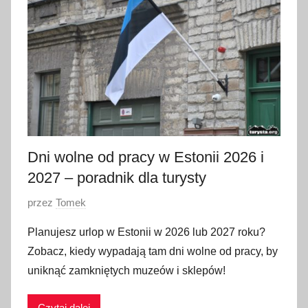
p
c
a
2
0
2
6
Dni wolne od pracy w Estonii 2026 i
2027 – poradnik dla turysty
O
przez
Tomek
p
Planujesz urlop w Estonii w 2026 lub 2027 roku?
u
Zobacz, kiedy wypadają tam dni wolne od pracy, by
b
uniknąć zamkniętych muzeów i sklepów!
l
i
Czytaj dalej