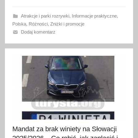
o
w
Atrakcje i parki rozrywki
,
Informacje praktyczne
,
a
Polska
,
Różności
,
Zniżki i promocje
n
Dodaj komentarz
o
4
s
i
e
r
p
n
i
a
2
0
Mandat za brak winiety na Słowacji
2
6