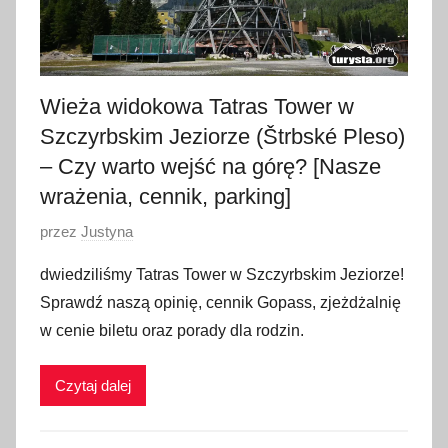
Wieża widokowa Tatras Tower w
Szczyrbskim Jeziorze (Štrbské Pleso)
– Czy warto wejść na górę? [Nasze
wrażenia, cennik, parking]
O
przez
Justyna
p
dwiedziliśmy Tatras Tower w Szczyrbskim Jeziorze!
u
Sprawdź naszą opinię, cennik Gopass, zjeżdżalnię
b
w cenie biletu oraz porady dla rodzin.
l
i
Czytaj dalej
k
o
w