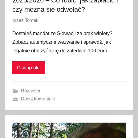
2025/2026 – Co robić, jak zapłacić i
czy można się odwołać?
O
przez
Tomek
p
Dostałeś mandat ze Słowacji za brak winiety?
u
Zobacz autentyczne wezwanie i sprawdź, jak
b
legalnie obniżyć karę do zaledwie 100 euro.
l
i
Czytaj dalej
k
o
w
Różności
a
Dodaj komentarz
n
o
2
3
l