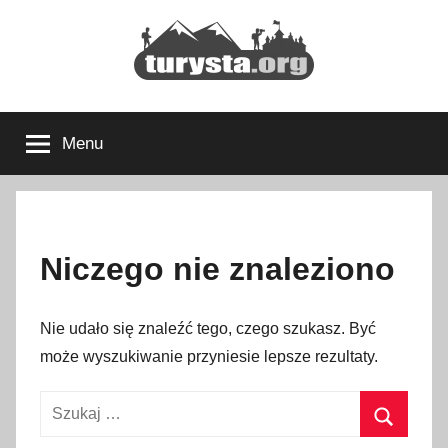
Przejdź
do
treści
Turysta.org
Rodzinny
blog
Menu
podróżniczy
i
portal
turystyczny
Niczego nie znaleziono
Nie udało się znaleźć tego, czego szukasz. Być
może wyszukiwanie przyniesie lepsze rezultaty.
Szukaj: