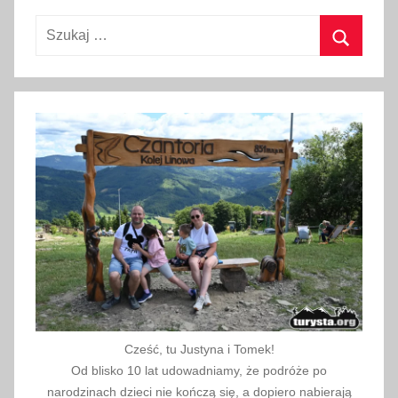
a
Szukaj:
j
a
Szukaj
2
0
2
3
Cześć, tu Justyna i Tomek!
Od blisko 10 lat udowadniamy, że podróże po
narodzinach dzieci nie kończą się, a dopiero nabierają