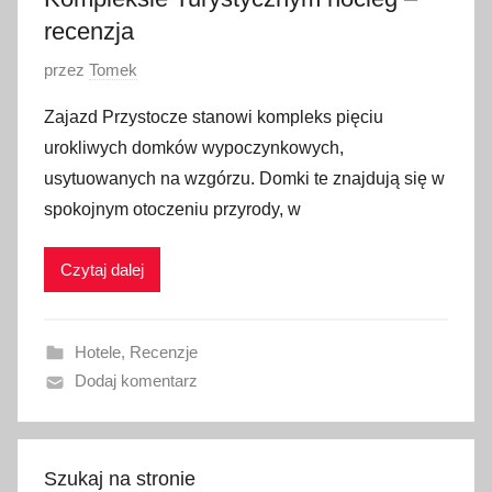
recenzja
O
przez
Tomek
p
Zajazd Przystocze stanowi kompleks pięciu
u
urokliwych domków wypoczynkowych,
b
usytuowanych na wzgórzu. Domki te znajdują się w
l
spokojnym otoczeniu przyrody, w
i
k
Czytaj dalej
o
w
a
Hotele
,
Recenzje
n
Dodaj komentarz
o
2
4
m
Szukaj na stronie