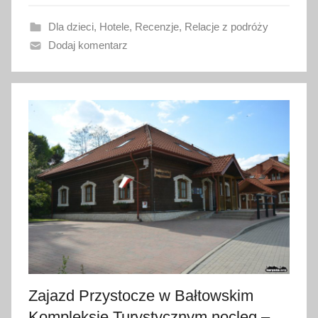
a
Dla dzieci
,
Hotele
,
Recenzje
,
Relacje z podróży
n
Dodaj komentarz
o
3
0
s
i
e
r
p
n
i
a
2
0
2
Zajazd Przystocze w Bałtowskim
3
Kompleksie Turystycznym nocleg –