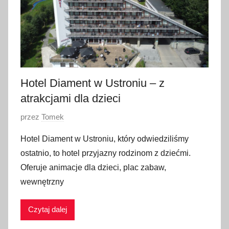
Hotel Diament w Ustroniu – z
atrakcjami dla dzieci
O
przez
Tomek
p
Hotel Diament w Ustroniu, który odwiedziliśmy
u
ostatnio, to hotel przyjazny rodzinom z dziećmi.
b
Oferuje animacje dla dzieci, plac zabaw,
l
wewnętrzny
i
k
Czytaj dalej
o
w