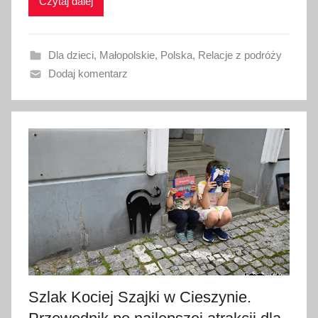
Czytaj dalej
o
w
a
Dla dzieci
,
Małopolskie
,
Polska
,
Relacje z podróży
n
Dodaj komentarz
o
7
c
z
e
r
w
c
a
2
0
2
Szlak Kociej Szajki w Cieszynie.
6