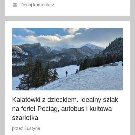
Dodaj komentarz
2
7
k
w
i
e
t
n
i
a
2
0
Kalatówki z dzieckiem. Idealny szlak
2
6
na ferie! Pociąg, autobus i kultowa
szarlotka
O
przez
Justyna