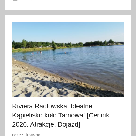
n
o
2
l
i
p
c
a
2
0
2
6
Riviera Radłowska. Idealne
Kąpielisko koło Tarnowa! [Cennik
2026, Atrakcje, Dojazd]
O
przez
Justyna