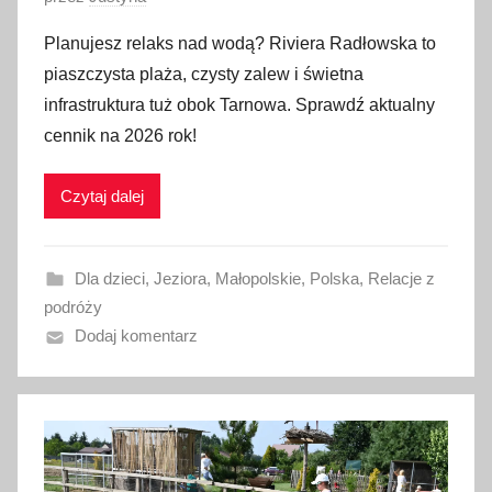
p
Planujesz relaks nad wodą? Riviera Radłowska to
u
piaszczysta plaża, czysty zalew i świetna
b
infrastruktura tuż obok Tarnowa. Sprawdź aktualny
l
cennik na 2026 rok!
i
k
Czytaj dalej
o
w
a
Dla dzieci
,
Jeziora
,
Małopolskie
,
Polska
,
Relacje z
n
podróży
o
Dodaj komentarz
2
5
c
z
e
r