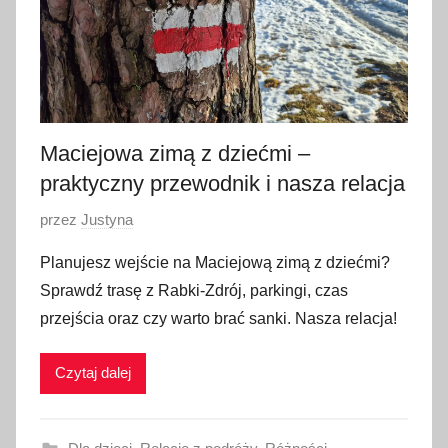
o
2
0
2
6
Maciejowa zimą z dziećmi –
praktyczny przewodnik i nasza relacja
O
przez
Justyna
p
Planujesz wejście na Maciejową zimą z dziećmi?
u
Sprawdź trasę z Rabki-Zdrój, parkingi, czas
b
przejścia oraz czy warto brać sanki. Nasza relacja!
l
i
Czytaj dalej
k
o
w