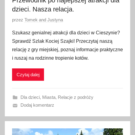
Przewodnik po najlepszej atrakcji dla
dzieci. Nasza relacja.
O
przez
Tomek and Justyna
p
Szukasz genialnej atrakcji dla dzieci w Cieszynie?
u
Sprawdź Szlak Kociej Szajki! Przeczytaj naszą
b
relację z gry miejskiej, poznaj informacje praktyczne
l
i ruszaj na rodzinne tropienie kotów.
i
k
Czytaj dalej
o
w
a
Dla dzieci
,
Miasta
,
Relacje z podróży
n
Dodaj komentarz
o
2
1
m