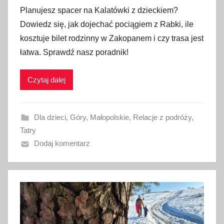
p
Planujesz spacer na Kalatówki z dzieckiem?
u
Dowiedz się, jak dojechać pociągiem z Rabki, ile
b
kosztuje bilet rodzinny w Zakopanem i czy trasa jest
l
łatwa. Sprawdź nasz poradnik!
i
k
Czytaj dalej
o
w
a
Dla dzieci
,
Góry
,
Małopolskie
,
Relacje z podróży
,
n
Tatry
o
Dodaj komentarz
1
8
l
u
t
e
g