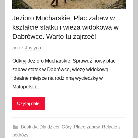
6
Jezioro Mucharskie. Plac zabaw w
kształcie statku i wieża widokowa w
Dąbrówce. Warto tu zajrzeć!
O
przez
Justyna
p
Odkryj Jezioro Mucharskie. Sprawdź nowy plac
u
zabaw statek w Dąbrówce, wieżę widokową.
b
Idealne miejsce na rodzinną wycieczkę w
l
Małopolsce.
i
k
Czytaj dalej
o
w
a
Beskidy
,
Dla dzieci
,
Góry
,
Place zabaw
,
Relacje z
n
podróży
o