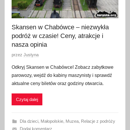
Skansen w Chabówce – niezwykła
podróż w czasie! Ceny, atrakcje i
nasza opinia
O
przez
Justyna
p
Odkryj Skansen w Chabówce! Zobacz zabytkowe
u
parowozy, wejdź do kabiny maszynisty i sprawdź
b
aktualne ceny biletów oraz godziny otwarcia.
l
i
Czytaj dalej
k
o
w
Dla dzieci
,
Małopolskie
,
Muzea
,
Relacje z podróży
a
Dodaj komentarz