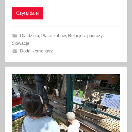
k
Czytaj dalej
o
w
a
Dla dzieci
,
Place zabaw
,
Relacje z podróży
,
n
Słowacja
o
Dodaj komentarz
1
7
m
a
j
a
2
0
2
6