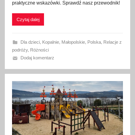
praktyczne wskazówki. Sprawdź nasz przewodnik!
l
i
Czytaj dalej
k
o
w
Dla dzieci
,
Kopalnie
,
Małopolskie
,
Polska
,
Relacje z
a
podróży
,
Różności
n
Dodaj komentarz
o
1
3
m
a
j
a
2
0
2