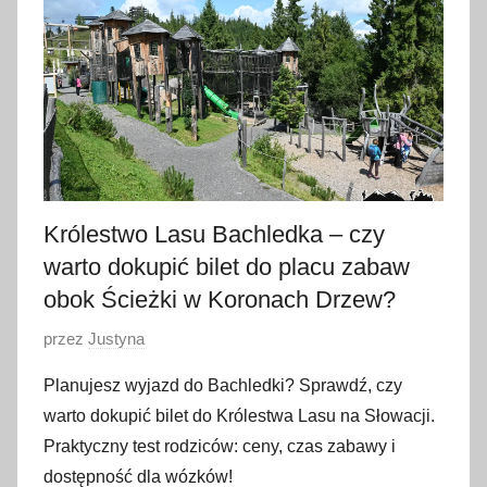
a
j
a
2
0
2
6
Królestwo Lasu Bachledka – czy
warto dokupić bilet do placu zabaw
obok Ścieżki w Koronach Drzew?
O
przez
Justyna
p
Planujesz wyjazd do Bachledki? Sprawdź, czy
u
warto dokupić bilet do Królestwa Lasu na Słowacji.
b
Praktyczny test rodziców: ceny, czas zabawy i
l
dostępność dla wózków!
i