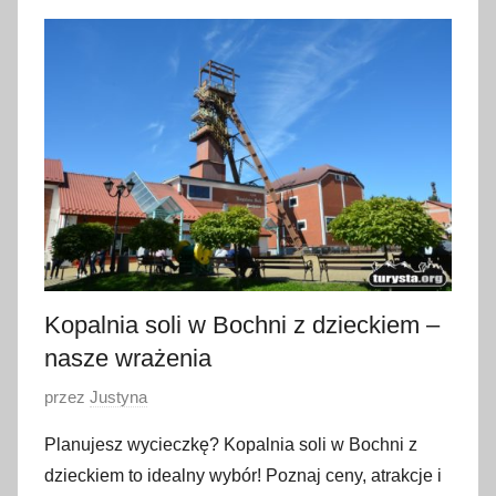
m
a
j
a
2
0
2
6
Kopalnia soli w Bochni z dzieckiem –
nasze wrażenia
O
przez
Justyna
p
Planujesz wycieczkę? Kopalnia soli w Bochni z
u
dzieckiem to idealny wybór! Poznaj ceny, atrakcje i
b