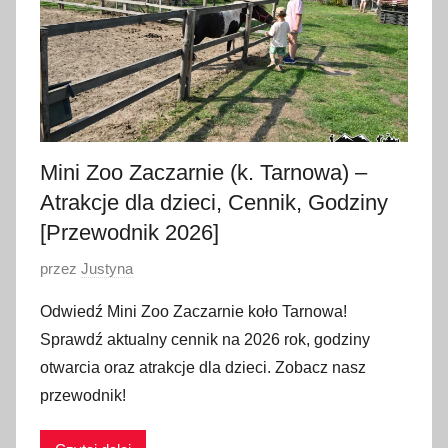
w
c
a
2
0
2
Mini Zoo Zaczarnie (k. Tarnowa) –
6
Atrakcje dla dzieci, Cennik, Godziny
[Przewodnik 2026]
O
przez
Justyna
p
Odwiedź Mini Zoo Zaczarnie koło Tarnowa!
u
Sprawdź aktualny cennik na 2026 rok, godziny
b
otwarcia oraz atrakcje dla dzieci. Zobacz nasz
l
przewodnik!
i
k