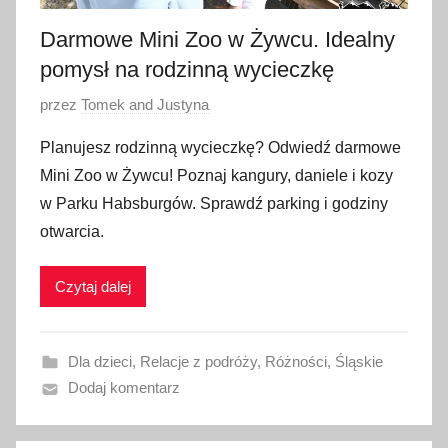
Darmowe Mini Zoo w Żywcu. Idealny
pomysł na rodzinną wycieczkę
O
przez
Tomek and Justyna
p
Planujesz rodzinną wycieczkę? Odwiedź darmowe
u
Mini Zoo w Żywcu! Poznaj kangury, daniele i kozy
b
w Parku Habsburgów. Sprawdź parking i godziny
l
otwarcia.
i
k
Czytaj dalej
o
w
a
Dla dzieci
,
Relacje z podróży
,
Różności
,
Śląskie
n
Dodaj komentarz
o
1
6