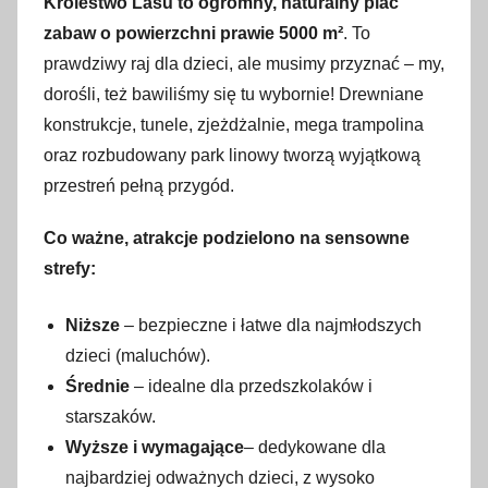
Królestwo Lasu to ogromny, naturalny plac
zabaw o powierzchni prawie 5000 m²
. To
prawdziwy raj dla dzieci, ale musimy przyznać – my,
dorośli, też bawiliśmy się tu wybornie! Drewniane
konstrukcje, tunele, zjeżdżalnie, mega trampolina
oraz rozbudowany park linowy tworzą wyjątkową
przestreń pełną przygód.
Co ważne, atrakcje podzielono na sensowne
strefy:
Niższe
– bezpieczne i łatwe dla najmłodszych
dzieci (maluchów).
Średnie
– idealne dla przedszkolaków i
starszaków.
Wyższe i wymagające
– dedykowane dla
najbardziej odważnych dzieci, z wysoko