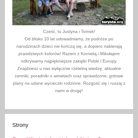
ć
m
i
,
Cześć, tu Justyna i Tomek!
B
Od blisko 10 lat udowadniamy, że podróże po
a
narodzinach dzieci nie kończą się, a dopiero nabierają
c
prawdziwych kolorów! Razem z Kornelią i Mikołajem
h
odkrywamy najpiękniejsze zakątki Polski i Europy.
Znajdziesz u nas wyłącznie rzetelną wiedzę, aktualne
l
cenniki, poradniki o winietach oraz sprawdzone, gotowe
e
plany na udane wycieczki rodzinne. Rozgość się i ruszaj z
d
nami w drogę!
o
v
a
D
Strony
o
l