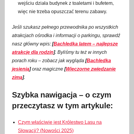
wejściu działa budynek z toaletami i bufetem,
więc nie trzeba opuszczać terenu zabawy.
Jeśli szukasz pełnego przewodnika po wszystkich
atrakcjach ośrodka i informacji o parkingu, sprawdź
nasz główny wpis:
[
Bachledka latem – najlepsze
atrakcje dla rodzin
]
. Byliśmy tu też w innych
porach roku – zobacz jak wygląda
[
Bachledka
jesienią
]
oraz magiczne
[
Wieczorne zwiedzanie
zimą
]
.
Szybka nawigacja – o czym
przeczytasz w tym artykule:
Czym właściwie jest Królestwo Lasu na
Słowacji? (Nowości 2025)