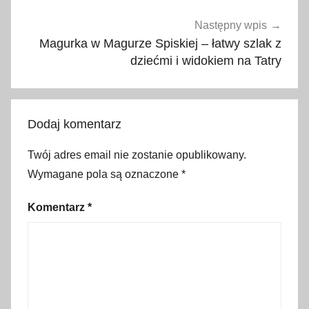
j
e
Następny wpis
d
Magurka w Magurze Spiskiej – łatwy szlak z
l
dziećmi i widokiem na Tatry
a
d
z
Dodaj komentarz
i
e
Twój adres email nie zostanie opublikowany.
c
Wymagane pola są oznaczone
*
i
S
Komentarz
*
ł
o
w
a
c