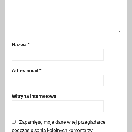
j
a
,
B
a
c
Nazwa
*
h
l
e
d
Adres email
*
k
a
a
Witryna internetowa
t
r
a
Zapamiętaj moje dane w tej przeglądarce
k
podczas pisania kolejnych komentarzy.
c