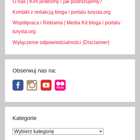
O nas | Kim jesteśmy i jak podróżujemy?
i
n
Kontakt z redakcją bloga i portalu turysta.org
a
Współpraca i Reklama | Media Kit bloga i portalu
,
turysta.org
K
Wyłączenie odpowiedzialności (Disclaimer)
r
ó
l
e
Obserwuj nas na:
s
t
w
o
L
a
Kategorie
s
Kategorie
u