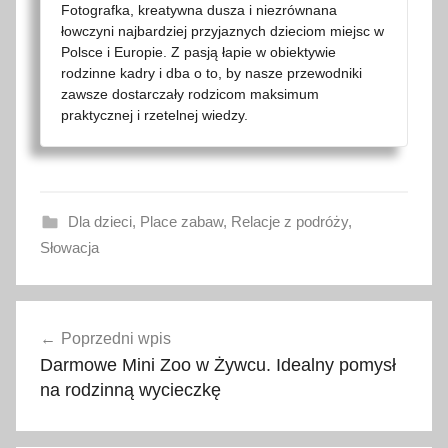
Fotografka, kreatywna dusza i niezrównana
łowczyni najbardziej przyjaznych dzieciom miejsc w
Polsce i Europie. Z pasją łapie w obiektywie
rodzinne kadry i dba o to, by nasze przewodniki
zawsze dostarczały rodzicom maksimum
praktycznej i rzetelnej wiedzy.
Dla dzieci
,
Place zabaw
,
Relacje z podróży
,
Słowacja
a
Nawigacja
t
Poprzedni wpis
wpisu
r
Darmowe Mini Zoo w Żywcu. Idealny pomysł
a
na rodzinną wycieczkę
k
c