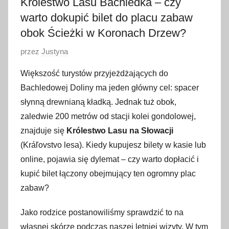
Królestwo Lasu Bachledka – czy
warto dokupić bilet do placu zabaw
obok Ścieżki w Koronach Drzew?
O
przez
Justyna
p
Większość turystów przyjeżdżających do
u
Bachledowej Doliny ma jeden główny cel: spacer
b
słynną drewnianą kładką. Jednak tuż obok,
l
zaledwie 200 metrów od stacji kolei gondolowej,
i
znajduje się
Królestwo Lasu na Słowacji
k
o
(Kráľovstvo lesa). Kiedy kupujesz bilety w kasie lub
w
online, pojawia się dylemat – czy warto dopłacić i
a
kupić bilet łączony obejmujący ten ogromny plac
n
zabaw?
o
1
Jako rodzice postanowiliśmy sprawdzić to na
7
własnej skórze podczas naszej letniej wizyty. W tym