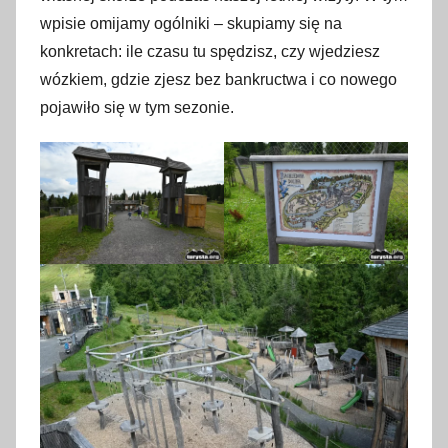
m
wpisie omijamy ogólniki – skupiamy się na
a
konkretach: ile czasu tu spędzisz, czy wjedziesz
j
wózkiem, gdzie zjesz bez bankructwa i co nowego
a
pojawiło się w tym sezonie.
2
0
2
6