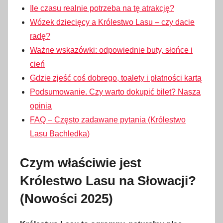
Ile czasu realnie potrzeba na tę atrakcję?
Wózek dziecięcy a Królestwo Lasu – czy dacie
radę?
Ważne wskazówki: odpowiednie buty, słońce i
cień
Gdzie zjeść coś dobrego, toalety i płatności kartą
Podsumowanie. Czy warto dokupić bilet? Nasza
opinia
FAQ – Często zadawane pytania (Królestwo
Lasu Bachledka)
Czym właściwie jest
Królestwo Lasu na Słowacji?
(Nowości 2025)