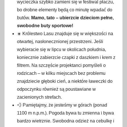
wycieczka szybko zamieni się w festiwal płaczu,
bo drobne elementy będą co minutę wpadać do
butów.
Mamo, tato – ubierzcie dzieciom pełne,
swobodne buty sportowe!
☀️ Królestwo Lasu znajduje się w większości na
otwartej, nasłonecznionej przestrzeni. Jeśli
wybieracie się w lipcu w okolicach południa,
koniecznie zabierzcie czapki z daszkiem i krem z
filtrem. Na szczęście projektanci pomyśleli o
rodzicach – w kilku miejscach bez problemu
znajdziecie głęboki cień, a niektóre ławeczki do
odpoczynku również są poustawiane w
zacienionych strefach.
💨 Pamiętajmy, że jesteśmy w górach (ponad
1100 m n.p.m.). Pogoda bywa tu zmienna i bywa
bardzo wietrznie. Swobodna odzież na cebulkę i