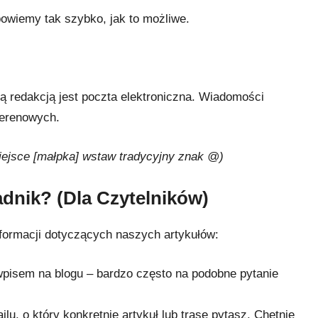
powiemy tak szybko, jak to możliwe.
 redakcją jest poczta elektroniczna. Wiadomości
terenowych.
ejsce [małpka] wstaw tradycyjny znak @)
adnik? (Dla Czytelników)
nformacji dotyczących naszych artykułów:
pisem na blogu – bardzo często na podobne pytanie
lu, o który konkretnie artykuł lub trasę pytasz. Chętnie