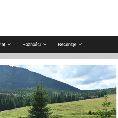
iat
Różności
Recenzje