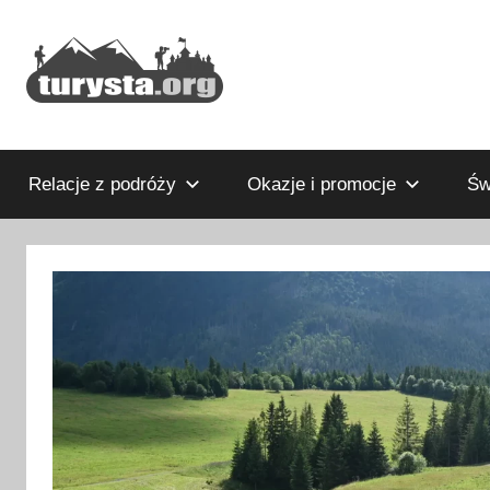
Przejdź
do
treści
Rodzinny
Turysta.org
blog
podróżniczy
Relacje z podróży
Okazje i promocje
Św
i
portal
turystyczny