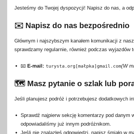
Jesteśmy do Twojej dyspozycji! Napisz do nas, a od
✉️ Napisz do nas bezpośrednio
Głównym i najszybszym kanałem komunikacji z naszą
sprawdzamy regularnie, również podczas wyjazdów 
📧
E-mail:
(W mi
turysta.org[małpka]gmail.com
🗺️ Masz pytanie o szlak lub por
Jeśli planujesz podróż i potrzebujesz dodatkowych i
Sprawdź najpierw sekcję komentarzy pod danym w
odpowiadaliśmy już innym podróżnikom.
Jeśli nie znalazłeś odpowiedzi, napisz śmiało w mai