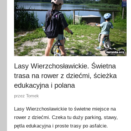
Lasy Wierzchosławickie. Świetna
trasa na rower z dziećmi, ścieżka
edukacyjna i polana
O
przez
Tomek
p
Lasy Wierzchosławickie to świetne miejsce na
u
rower z dziećmi. Czeka tu duży parking, stawy,
b
pętla edukacyjna i proste trasy po asfalcie.
l