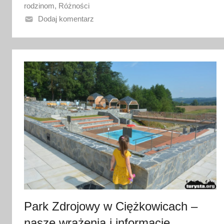
o
rodzinom
,
Różności
1
Dodaj komentarz
9
l
i
p
c
a
2
0
2
6
Park Zdrojowy w Ciężkowicach –
nasze wrażenia i informacje