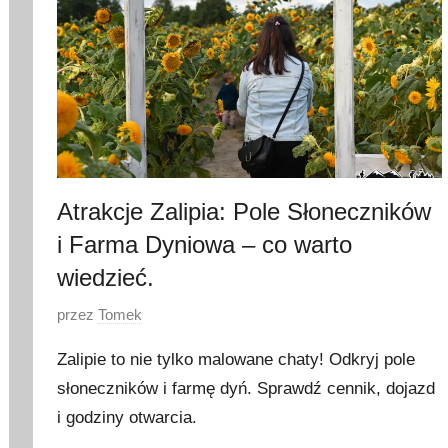
Atrakcje Zalipia: Pole Słoneczników
i Farma Dyniowa – co warto
wiedzieć.
O
przez
Tomek
p
Zalipie to nie tylko malowane chaty! Odkryj pole
u
słoneczników i farmę dyń. Sprawdź cennik, dojazd
b
i godziny otwarcia.
l
i