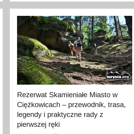
l
i
p
c
a
2
0
2
6
Rezerwat Skamieniałe Miasto w
Ciężkowicach – przewodnik, trasa,
legendy i praktyczne rady z
pierwszej ręki