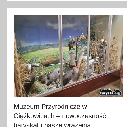
i
p
c
a
2
0
2
6
Muzeum Przyrodnicze w
Ciężkowicach – nowoczesność,
batyskaf i nasze wrażenia