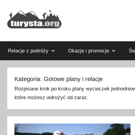
Przejdź
do
treści
Rodzinny
Turysta.org
blog
podróżniczy
Relacje z podróży
Okazje i promocje
Św
i
portal
turystyczny
Kategoria:
Gotowe plany i relacje
Rozpisane krok po kroku plany wycieczek jednodni
które możesz wdrożyć od zaraz.