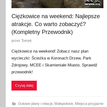
6
Ciężkowice na weekend: Najlepsze
atrakcje. Co warto zobaczyć?
(Kompletny Przewodnik)
O
przez
Tomek
p
Ciężkowice na weekend! Zobacz nasz plan
u
wycieczki: Ścieżka w Koronach Drzew, Park
b
Zdrojowy, MCEE i Skamieniałe Miasto. Sprawdź
l
i
przewodnik!
k
o
Czytaj dalej
w
a
n
Gotowe plany i relacje
,
Małopolskie
,
Miejsca przyjazne