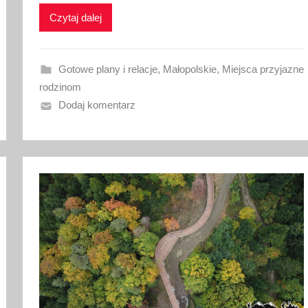
k
Czytaj dalej
o
w
a
Gotowe plany i relacje
,
Małopolskie
,
Miejsca przyjazne
n
rodzinom
o
Dodaj komentarz
2
0
l
i
p
c
a
2
0
2
6