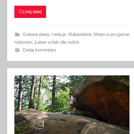
i
k
Czytaj dalej
o
w
a
Gotowe plany i relacje
,
Małopolskie
,
Miejsca przyjazne
n
rodzinom
,
Łatwe szlaki dla rodzin
o
Dodaj komentarz
2
0
l
i
p
c
a
2
0
2