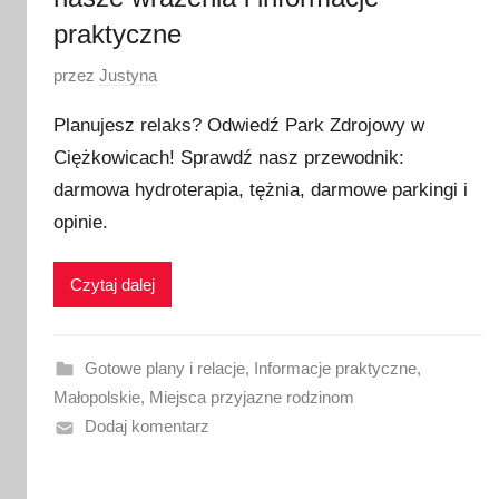
praktyczne
O
przez
Justyna
p
Planujesz relaks? Odwiedź Park Zdrojowy w
u
Ciężkowicach! Sprawdź nasz przewodnik:
b
darmowa hydroterapia, tężnia, darmowe parkingi i
l
i
opinie.
k
o
Czytaj dalej
w
a
n
Gotowe plany i relacje
,
Informacje praktyczne
,
o
Małopolskie
,
Miejsca przyjazne rodzinom
1
Dodaj komentarz
9
l