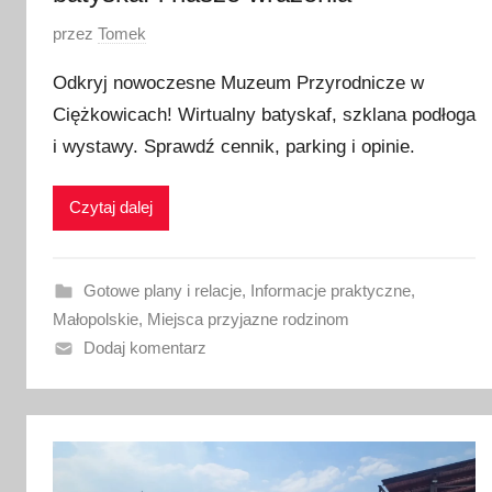
O
przez
Tomek
p
Odkryj nowoczesne Muzeum Przyrodnicze w
u
Ciężkowicach! Wirtualny batyskaf, szklana podłoga
b
i wystawy. Sprawdź cennik, parking i opinie.
l
i
k
Czytaj dalej
o
w
a
Gotowe plany i relacje
,
Informacje praktyczne
,
n
Małopolskie
,
Miejsca przyjazne rodzinom
o
Dodaj komentarz
1
8
l
i
p