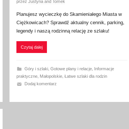
O
przez
Justyna and Tomek
p
Planujesz wycieczkę do Skamieniałego Miasta w
u
Ciężkowicach? Sprawdź aktualny cennik, parking,
b
legendy i naszą rodzinną relację ze szlaku!
l
i
k
Czytaj dalej
o
w
a
Góry i szlaki
,
Gotowe plany i relacje
,
Informacje
n
praktyczne
,
Małopolskie
,
Łatwe szlaki dla rodzin
o
Dodaj komentarz
1
8
l
i
p
c