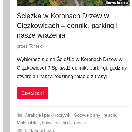
Ścieżka w Koronach Drzew w
Ciężkowicach – cennik, parking i
nasze wrażenia
O
przez
Tomek
p
Wybierasz się na Ścieżkę w Koronach Drzew w
u
Ciężkowicach? Sprawdź cennik, parkingi, godziny
b
otwarcia i naszą rodzinną relację z trasy!
l
i
k
Czytaj dalej
o
w
a
Atrakcje i parki rozrywki
,
Gotowe plany i relacje
,
n
Małopolskie
,
Łatwe szlaki dla rodzin
o
22 komentarze