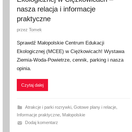
nasza relacja i informacje
praktyczne
O
przez
Tomek
p
Sprawdź Małopolskie Centrum Edukacji
u
Ekologicznej (MCEE) w Ciężkowicach! Wystawa
b
Ziemia-Woda-Powietrze, cennik, parking i nasza
l
i
opinia.
k
o
Czytaj dalej
w
a
n
Atrakcje i parki rozrywki
,
Gotowe plany i relacje
,
o
Informacje praktyczne
,
Małopolskie
1
Dodaj komentarz
9