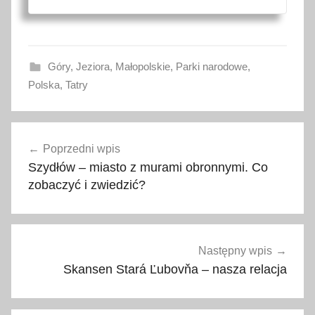
Góry
,
Jeziora
,
Małopolskie
,
Parki narodowe
,
Polska
,
Tatry
g
Nawigacja
ó
Poprzedni wpis
wpisu
r
Szydłów – miasto z murami obronnymi. Co
y
zobaczyć i zwiedzić?
,
k
o
n
Następny wpis
i
Skansen Stará Ľubovňa – nasza relacja
e
,