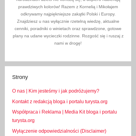
P
prawdziwych kolorów! Razem z Kornelią i Mikołajem
a
odkrywamy najpiękniejsze zakątki Polski i Europy.
l
Znajdziesz u nas wyłącznie rzetelną wiedzę, aktualne
cenniki, poradniki o winietach oraz sprawdzone, gotowe
e
plany na udane wycieczki rodzinne. Rozgość się i ruszaj z
n
nami w drogę!
i
c
a
B
i
Strony
a
O nas | Kim jesteśmy i jak podróżujemy?
ł
c
Kontakt z redakcją bloga i portalu turysta.org
z
Współpraca i Reklama | Media Kit bloga i portalu
a
turysta.org
ń
Wyłączenie odpowiedzialności (Disclaimer)
s