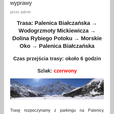
wyprawy
O
przez
admin
p
Trasa: Palenica Białczańska →
u
Wodogrzmoty Mickiewicza →
b
Dolina Rybiego Potoku → Morskie
l
i
Oko → Palenica Białczańska
k
Czas przejścia trasy: około 6 godzin
o
w
Szlak:
czerwony
a
n
o
2
6
m
Trasę rozpoczynamy z parkingu na Palenicy
a