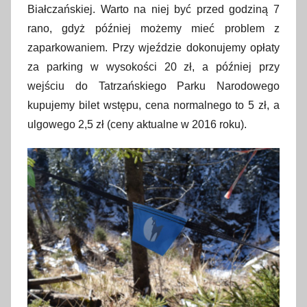
Białczańskiej. Warto na niej być przed godziną 7
r
c
rano, gdyż później możemy mieć problem z
a
zaparkowaniem. Przy wjeździe dokonujemy opłaty
2
za parking w wysokości 20 zł, a później przy
0
wejściu do Tatrzańskiego Parku Narodowego
1
kupujemy bilet wstępu, cena normalnego to 5 zł, a
6
ulgowego 2,5 zł (ceny aktualne w 2016 roku).