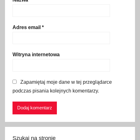
e
c
k
i
Adres email
*
e
S
z
Witryna internetowa
c
z
y
Zapamiętaj moje dane w tej przeglądarce
t
podczas pisania kolejnych komentarzy.
y
,
M
n
i
c
Szukaj na stronie
h