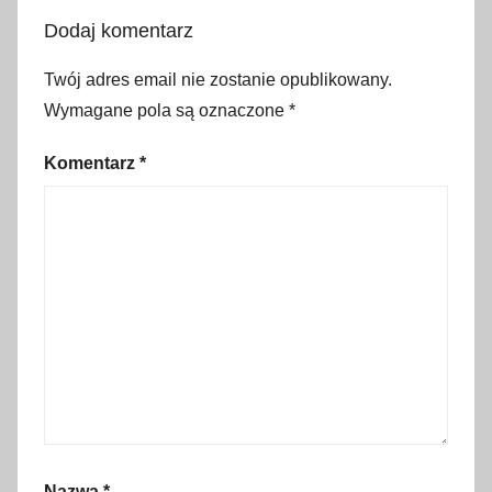
m
Dodaj komentarz
a
r
Twój adres email nie zostanie opublikowany.
z
Wymagane pola są oznaczone
*
e
c
Komentarz
*
,
M
i
ę
g
u
s
z
o
w
i
Nazwa
*