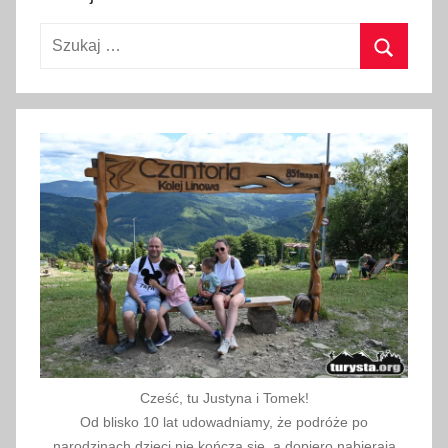
,
Szukaj:
M
o
Szukaj
r
s
k
i
e
O
k
o
,
m
r
ó
Cześć, tu Justyna i Tomek!
z
Od blisko 10 lat udowadniamy, że podróże po
,
narodzinach dzieci nie kończą się, a dopiero nabierają