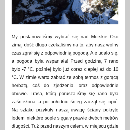
My postanowiliśmy wybrać się nad Morskie Oko
zimą, dość długo czekaliśmy na to, aby nasz wolny
czas zgrał się z odpowiednią pogodą. Ale udało się,
a pogoda była wspaniała! Przed godziną 7 rano
było -7 °C, później było już coraz cieplej aż do 10
°C. W zimie warto zabrać ze sobą termos z gorącą
herbatą, coś do zjedzenia, oraz odpowiednie
obuwie. Trasa, którą poruszaliśmy się rano była
zaśnieżona, a po południu śnieg zaczął się topić.
Na szlaku przykuły naszą uwagę ściany pokryte
lodem, niektóre sople sięgały prawie dwóch metrów
długości. Tuż przed naszym celem, w miejscu gdzie