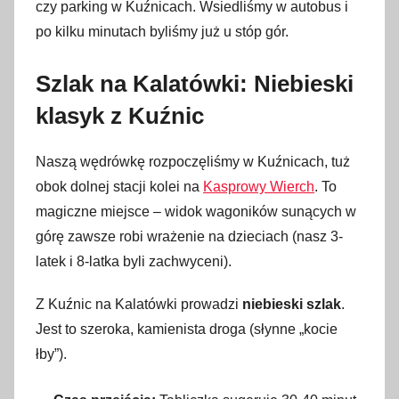
czy parking w Kuźnicach. Wsiedliśmy w autobus i
po kilku minutach byliśmy już u stóp gór.
Szlak na Kalatówki: Niebieski
klasyk z Kuźnic
Naszą wędrówkę rozpoczęliśmy w Kuźnicach, tuż
obok dolnej stacji kolei na
Kasprowy Wierch
. To
magiczne miejsce – widok wagoników sunących w
górę zawsze robi wrażenie na dzieciach (nasz 3-
latek i 8-latka byli zachwyceni).
Z Kuźnic na Kalatówki prowadzi
niebieski szlak
.
Jest to szeroka, kamienista droga (słynne „kocie
łby”).