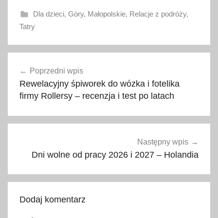
Dla dzieci
,
Góry
,
Małopolskie
,
Relacje z podróży
,
Tatry
a
Nawigacja
t
Poprzedni wpis
wpisu
r
Rewelacyjny śpiworek do wózka i fotelika
a
firmy Rollersy – recenzja i test po latach
k
c
j
e
Następny wpis
Z
Dni wolne od pracy 2026 i 2027 – Holandia
a
k
o
Dodaj komentarz
p
a