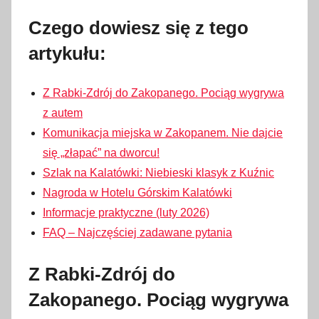
Czego dowiesz się z tego
artykułu:
Z Rabki-Zdrój do Zakopanego. Pociąg wygrywa
z autem
Komunikacja miejska w Zakopanem. Nie dajcie
się „złapać” na dworcu!
Szlak na Kalatówki: Niebieski klasyk z Kuźnic
Nagroda w Hotelu Górskim Kalatówki
Informacje praktyczne (luty 2026)
FAQ – Najczęściej zadawane pytania
Z Rabki-Zdrój do
Zakopanego. Pociąg wygrywa