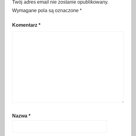
Twój adres email nie zostanie opublikowany.
n
Wymagane pola są oznaczone
*
e
,
Komentarz
*
b
i
l
e
t
z
a
z
ł
o
t
Nazwa
*
ó
w
k