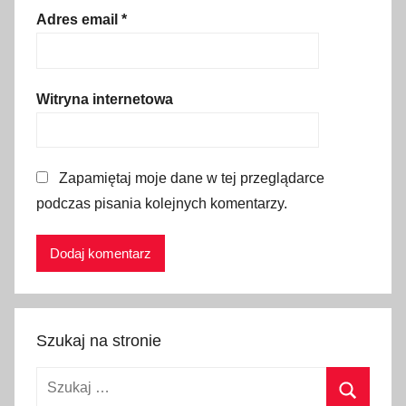
ę
Adres email
*
,
G
ó
Witryna internetowa
r
y
z
Zapamiętaj moje dane w tej przeglądarce
3
podczas pisania kolejnych komentarzy.
-
l
a
t
k
i
Szukaj na stronie
e
m
Szukaj:
,