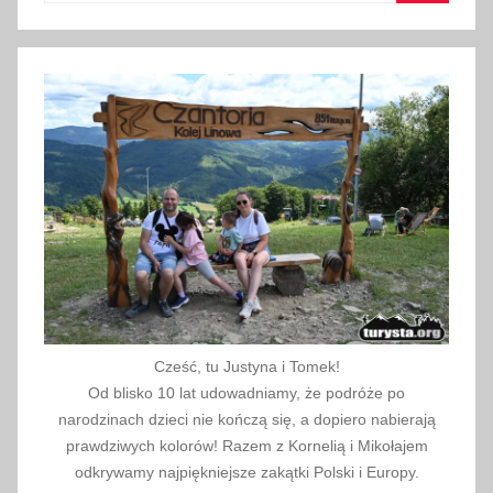
H
Szukaj
o
t
e
l
G
ó
r
s
k
i
K
a
Cześć, tu Justyna i Tomek!
l
Od blisko 10 lat udowadniamy, że podróże po
a
narodzinach dzieci nie kończą się, a dopiero nabierają
t
prawdziwych kolorów! Razem z Kornelią i Mikołajem
ó
odkrywamy najpiękniejsze zakątki Polski i Europy.