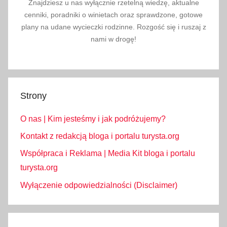
w
Znajdziesz u nas wyłącznie rzetelną wiedzę, aktualne
cenniki, poradniki o winietach oraz sprawdzone, gotowe
k
plany na udane wycieczki rodzinne. Rozgość się i ruszaj z
i
nami w drogę!
,
K
a
l
a
Strony
t
O nas | Kim jesteśmy i jak podróżujemy?
ó
w
Kontakt z redakcją bloga i portalu turysta.org
k
Współpraca i Reklama | Media Kit bloga i portalu
i
turysta.org
z
Wyłączenie odpowiedzialności (Disclaimer)
i
m
ą
,