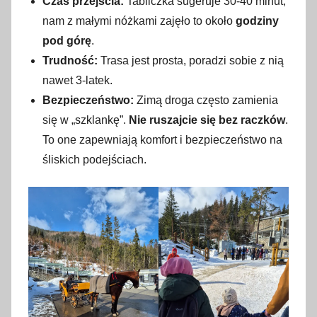
Czas przejścia:
Tabliczka sugeruje 30-40 minut,
nam z małymi nóżkami zajęło to około
godziny
pod górę
.
Trudność:
Trasa jest prosta, poradzi sobie z nią
nawet 3-latek.
Bezpieczeństwo:
Zimą droga często zamienia
się w „szklankę”.
Nie ruszajcie się bez raczków
.
To one zapewniają komfort i bezpieczeństwo na
śliskich podejściach.