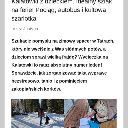
Kalatówki z dzieckiem. Idealny szlak
na ferie! Pociąg, autobus i kultowa
szarlotka
O
przez
Justyna
p
Szukacie pomysłu na zimowy spacer w Tatrach,
u
który nie wyciśnie z Was siódmych potów, a
b
dzieciom sprawi wielką frajdę? Wycieczka na
l
Kalatówki to nasz absolutny numer jeden!
i
Sprawdźcie, jak zorganizować taką wyprawę
k
o
bezstresowo, tanio i z pominięciem
w
zakopiańskich korków.
a
n
o
1
8