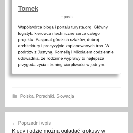
Tomek
+ posts
Współtwórca bloga i portalu turysta.org. Główny
logistyk, kierowca i techniczne serce całego
projektu. Pasjonat górskich szlaków, dobrej
architektury i precyzyjnie zaplanowanych tras. W
podróży z Justyną, Kornelią i Mikołajem codziennie
udowadnia, że rodzinne wyprawy to najlepsza
przygoda życia i trening cierpliwości w jednym.
Polska
,
Poradniki
,
Słowacja
2
Nawigacja
0
Poprzedni wpis
wpisu
1
Kiedy i gdzie można oglądać krokusy w