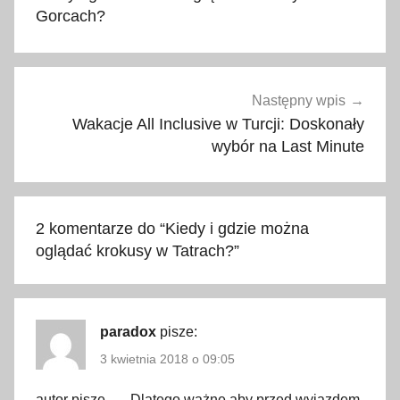
7
Gorcach?
,
2
0
1
Następny wpis
8
Wakacje All Inclusive w Turcji: Doskonały
,
wybór na Last Minute
2
0
1
2 komentarze do “
Kiedy i gdzie można
9
oglądać krokusy w Tatrach?
”
,
2
0
2
paradox
pisze:
0
3 kwietnia 2018 o 09:05
,
autor pisze… ,,Dlatego ważne aby przed wyjazdem
2