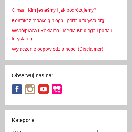
i
O nas | Kim jesteśmy i jak podróżujemy?
a
Kontakt z redakcją bloga i portalu turysta.org
n
i
Współpraca i Reklama | Media Kit bloga i portalu
s
turysta.org
z
Wyłączenie odpowiedzialności (Disclaimer)
,
g
d
Obserwuj nas na:
z
i
e
,
G
d
Kategorie
z
i