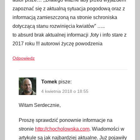
0
zapoznać się z aktualną sytuacja pogodową oraz z
2
informacją zamieszczoną na stronie schroniska
2
dotyczącą stanu rozwinięcia kwiatów” …..
,
to absurd brak aktualnej informacji ,foty i info stare z
2
2017 roku !!! autorowi życzę powodzenia
0
2
Odpowiedz
3
,
C
Tomek
pisze:
z
4 kwietnia 2018 o 18:55
y
Witam Serdecznie,
m
s
Proszę sprawdzić ponownie informacje na
i
stronie
http://chocholowska.com
. Wiadomości w
ę
artykule są jak najbardziej aktualne. Już pojawiły
d