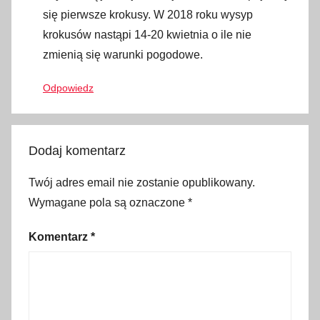
o
się pierwsze krokusy. W 2018 roku wysyp
s
krokusów nastąpi 14-20 kwietnia o ile nie
t
zmienią się warunki pogodowe.
a
Odpowiedz
ć
w
m
i
Dodaj komentarz
e
j
Twój adres email nie zostanie opublikowany.
s
Wymagane pola są oznaczone
*
c
Komentarz
*
a
g
d
z
i