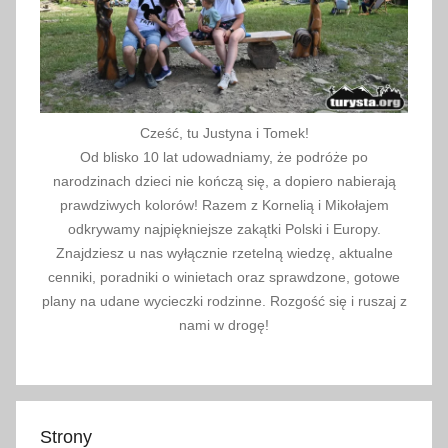
D
r
o
g
a
p
Cześć, tu Justyna i Tomek!
o
Od blisko 10 lat udowadniamy, że podróże po
narodzinach dzieci nie kończą się, a dopiero nabierają
d
prawdziwych kolorów! Razem z Kornelią i Mikołajem
R
odkrywamy najpiękniejsze zakątki Polski i Europy.
e
Znajdziesz u nas wyłącznie rzetelną wiedzę, aktualne
g
cenniki, poradniki o winietach oraz sprawdzone, gotowe
l
plany na udane wycieczki rodzinne. Rozgość się i ruszaj z
a
nami w drogę!
m
i
,
D
Strony
z