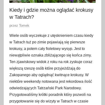
Kiedy i gdzie można oglądać krokusy
w Tatrach?
O
przez
Tomek
p
Wiele osób wyczekuje z utęsknieniem czasu kiedy
u
w Tatrach tuż po zimie pojawiają się pierwsze
b
krokusy, a potem cały fioletowy wysyp. Jest to
l
niewątpliwie oznaka zbliżającego się końca zimy.
i
Ten zjawiskowy widok z roku na rok zyskuje coraz
k
o
większą rzeszę osób które przyjeżdżają do
w
Zakopanego aby oglądnąć kwitnące krokusy. W
a
niektóre weekendy notowana jest rekordowa ilość
n
odwiedzających Tatrzański Park Narodowy.
o
Przygotowaliśmy krótki poradnik który pozwoli na
2
przygotowanie się do wizyty w Tatrach w czasie
m