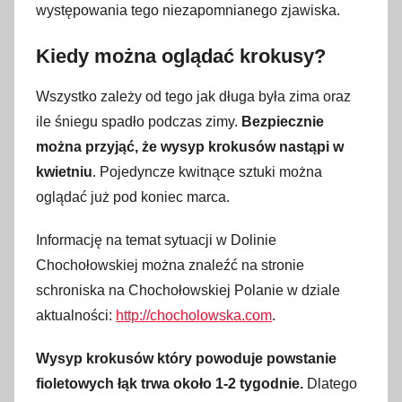
występowania tego niezapomnianego zjawiska.
a
r
Kiedy można oglądać krokusy?
c
a
Wszystko zależy od tego jak długa była zima oraz
2
ile śniegu spadło podczas zimy.
Bezpiecznie
0
można przyjąć, że wysyp krokusów nastąpi w
2
kwietniu
. Pojedyncze kwitnące sztuki można
5
oglądać już pod koniec marca.
Informację na temat sytuacji w Dolinie
Chochołowskiej można znaleźć na stronie
schroniska na Chochołowskiej Polanie w dziale
aktualności:
http://chocholowska.com
.
Wysyp krokusów który powoduje powstanie
fioletowych łąk trwa około 1-2 tygodnie.
Dlatego