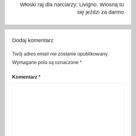
l
Włoski raj dla narciarzy: Livigno. Wiosną tu
i
się jeździ za darmo
n
c
l
Dodaj komentarz
u
s
Twój adres email nie zostanie opublikowany.
i
Wymagane pola są oznaczone
*
v
e
Komentarz
*
,
A
n
t
a
l
y