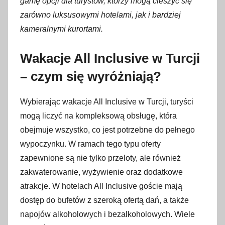
gamę opcji dla turystów, którzy mogą cieszyć się
r
zarówno luksusowymi hotelami, jak i bardziej
c
kameralnymi kurortami.
a
2
Wakacje All Inclusive w Turcji
0
2
– czym się wyróżniają?
5
Wybierając wakacje All Inclusive w Turcji, turyści
mogą liczyć na kompleksową obsługę, która
obejmuje wszystko, co jest potrzebne do pełnego
wypoczynku. W ramach tego typu oferty
zapewnione są nie tylko przeloty, ale również
zakwaterowanie, wyżywienie oraz dodatkowe
atrakcje. W hotelach All Inclusive goście mają
dostęp do bufetów z szeroką ofertą dań, a także
napojów alkoholowych i bezalkoholowych. Wiele