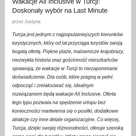
Wakacje All Inclusive w Turcji:
Doskonały wybór na Last Minute
O
przez
Justyna
p
Turcja jest jednym z najpopularniejszych kierunków
u
turystycznych, który od lat przyciąga turystów swoją
b
bogatą ofertą. Piękne plaże, malownicze krajobrazy,
l
niezwykła historia oraz gościnność mieszkańców
i
sprawiają, że wakacje w Turcji to niezapomniane
k
o
doświadczenie. Dla osób, które pragną w pełni
w
odpocząć i zrelaksować się, idealnym
a
rozwiązaniem będą wakacje All Inclusive. Oferta
n
tego typu pozwala na spędzenie urlopu bez
o
konieczności martwienia się o posiłki, dodatkowe
6
atrakcje czy inne detale organizacyjne. Co więcej,
m
Turcja, dzięki swojej różnorodności, oferuje szeroką
a