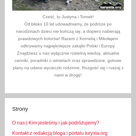
e
T
Cześć, tu Justyna i Tomek!
u
Od blisko 10 lat udowadniamy, że podróże po
r
narodzinach dzieci nie kończą się, a dopiero nabierają
c
prawdziwych kolorów! Razem z Kornelią i Mikołajem
j
odkrywamy najpiękniejsze zakątki Polski i Europy.
Znajdziesz u nas wyłącznie rzetelną wiedzę, aktualne
a
cenniki, poradniki o winietach oraz sprawdzone, gotowe
,
plany na udane wycieczki rodzinne. Rozgość się i ruszaj z
o
nami w drogę!
f
e
r
t
Strony
y
l
O nas | Kim jesteśmy i jak podróżujemy?
a
s
Kontakt z redakcją bloga i portalu turysta.org