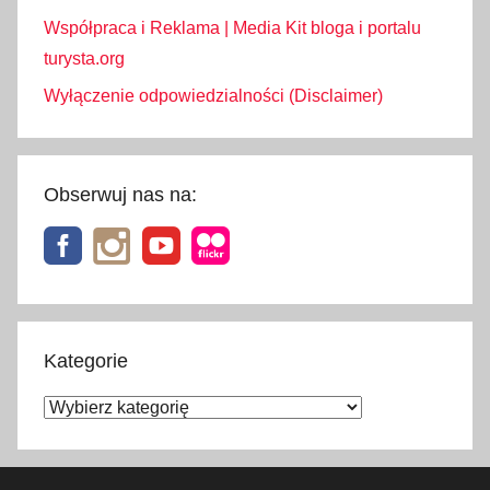
t
Współpraca i Reklama | Media Kit bloga i portalu
m
turysta.org
i
Wyłączenie odpowiedzialności (Disclaimer)
n
u
t
e
Obserwuj nas na:
,
t
a
n
i
e
Kategorie
w
Kategorie
a
k
a