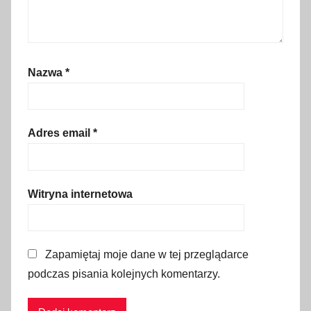
a
w
a
k
Nazwa
*
a
c
j
e
Adres email
*
,
B
o
Witryna internetowa
d
r
u
Zapamiętaj moje dane w tej przeglądarce
m
podczas pisania kolejnych komentarzy.
u
r