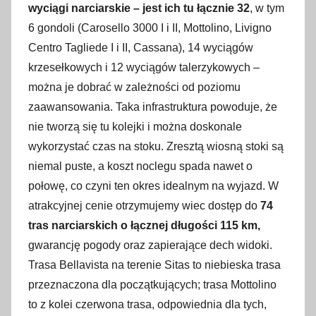
wyciągi narciarskie – jest ich tu łącznie 32
, w tym
6 gondoli (Carosello 3000 I i II, Mottolino, Livigno
Centro Tagliede I i II, Cassana), 14 wyciągów
krzesełkowych i 12 wyciągów talerzykowych –
można je dobrać w zależności od poziomu
zaawansowania. Taka infrastruktura powoduje, że
nie tworzą się tu kolejki i można doskonale
wykorzystać czas na stoku. Zresztą wiosną stoki są
niemal puste, a koszt noclegu spada nawet o
połowę, co czyni ten okres idealnym na wyjazd. W
atrakcyjnej cenie otrzymujemy wiec dostęp do
74
tras narciarskich o łącznej długości 115 km
,
gwarancję pogody oraz zapierające dech widoki.
Trasa Bellavista na terenie Sitas to niebieska trasa
przeznaczona dla początkujących; trasa Mottolino
to z kolei czerwona trasa, odpowiednia dla tych,