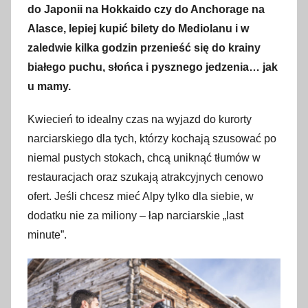
do Japonii na Hokkaido czy do Anchorage na
i
Alasce, lepiej kupić bilety do Mediolanu i w
e
zaledwie kilka godzin przenieść się do krainy
t
białego puchu, słońca i pysznego jedzenia… jak
n
u mamy.
i
a
Kwiecień to idealny czas na wyjazd do kurorty
2
narciarskiego dla tych, którzy kochają szusować po
0
niemal pustych stokach, chcą uniknąć tłumów w
2
restauracjach oraz szukają atrakcyjnych cenowo
5
ofert. Jeśli chcesz mieć Alpy tylko dla siebie, w
dodatku nie za miliony – łap narciarskie „last
minute”.