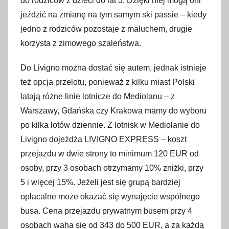
do rodziców z dzieci do lat 3. Dzięki niej mogą oni
jeździć na zmianę na tym samym ski passie – kiedy
jedno z rodziców pozostaje z maluchem, drugie
korzysta z zimowego szaleństwa.
Do Livigno można dostać się autem, jednak istnieje
też opcja przelotu, ponieważ z kilku miast Polski
latają różne linie lotnicze do Mediolanu – z
Warszawy, Gdańska czy Krakowa mamy do wyboru
po kilka lotów dziennie. Z lotnisk w Mediolanie do
Livigno dojeżdża LIVIGNO EXPRESS – koszt
przejazdu w dwie strony to minimum 120 EUR od
osoby, przy 3 osobach otrzymamy 10% zniżki, przy
5 i więcej 15%. Jeżeli jest się grupą bardziej
opłacalne może okazać się wynajęcie wspólnego
busa. Cena przejazdu prywatnym busem przy 4
osobach waha się od 343 do 500 EUR, a za każdą