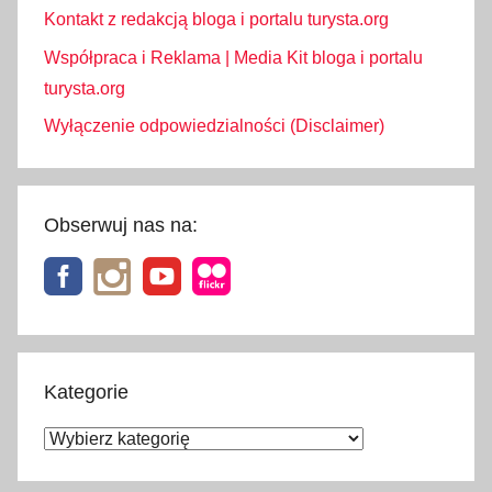
o
Kontakt z redakcją bloga i portalu turysta.org
w
Współpraca i Reklama | Media Kit bloga i portalu
a
turysta.org
,
Wyłączenie odpowiedzialności (Disclaimer)
w
i
o
s
Obserwuj nas na:
n
a
n
a
s
t
Kategorie
o
Kategorie
k
u