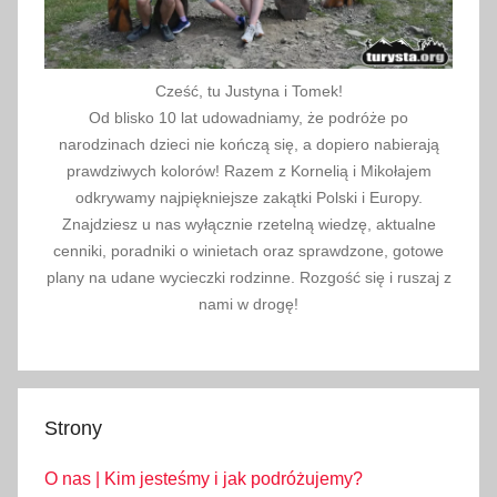
a
r
z
Cześć, tu Justyna i Tomek!
y
Od blisko 10 lat udowadniamy, że podróże po
,
narodzinach dzieci nie kończą się, a dopiero nabierają
t
prawdziwych kolorów! Razem z Kornelią i Mikołajem
u
odkrywamy najpiękniejsze zakątki Polski i Europy.
Znajdziesz u nas wyłącznie rzetelną wiedzę, aktualne
r
cenniki, poradniki o winietach oraz sprawdzone, gotowe
y
plany na udane wycieczki rodzinne. Rozgość się i ruszaj z
s
nami w drogę!
t
y
k
a
Strony
z
i
O nas | Kim jesteśmy i jak podróżujemy?
m