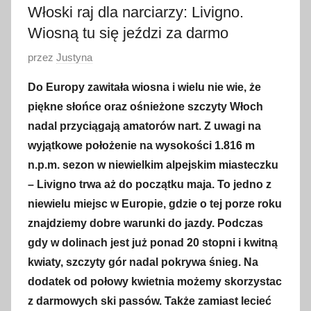
Włoski raj dla narciarzy: Livigno.
Wiosną tu się jeździ za darmo
O
przez
Justyna
p
Do Europy zawitała wiosna i wielu nie wie, że
u
piękne słońce oraz ośnieżone szczyty Włoch
b
nadal przyciągają amatorów nart. Z uwagi na
l
wyjątkowe położenie na wysokości 1.816 m
i
n.p.m. sezon w niewielkim alpejskim miasteczku
k
o
– Livigno trwa aż do początku maja. To jedno z
w
niewielu miejsc w Europie, gdzie o tej porze roku
a
znajdziemy dobre warunki do jazdy. Podczas
n
gdy w dolinach jest już ponad 20 stopni i kwitną
o
kwiaty, szczyty gór nadal pokrywa śnieg. Na
9
dodatek od połowy kwietnia możemy skorzystac
k
z darmowych ski passów. Także zamiast lecieć
w