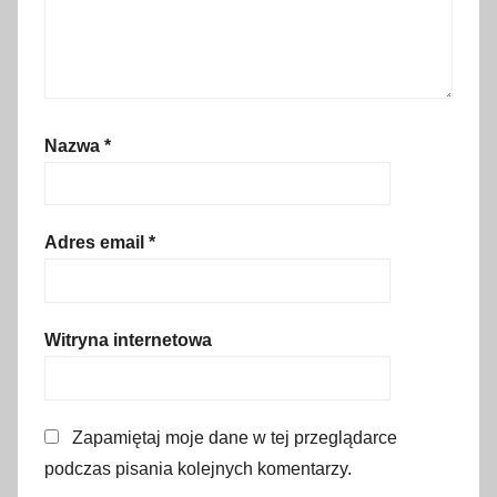
o
,
n
a
r
Nazwa
*
t
y
,
n
Adres email
*
a
r
t
Witryna internetowa
y
w
e
Zapamiętaj moje dane w tej przeglądarce
w
podczas pisania kolejnych komentarzy.
ł