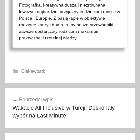
Fotografka, kreatywna dusza i niezrównana
łowczyni najbardziej przyjaznych dzieciom miejsc w
Polsce i Europie. Z pasją łapie w obiektywie
rodzinne kadry i dba o to, by nasze przewodniki
zawsze dostarczały rodzicom maksimum
praktycznej i rzetelnej wiedzy.
Ciekawostki
A
Nawigacja
l
Poprzedni wpis
wpisu
p
Wakacje All Inclusive w Turcji: Doskonały
y
wybór na Last Minute
,
d
a