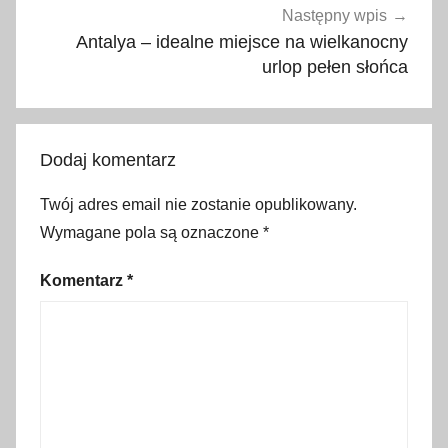
r
Następny wpis
m
Antalya – idealne miejsce na wielkanocny
o
urlop pełen słońca
w
e
n
Dodaj komentarz
a
r
Twój adres email nie zostanie opublikowany.
t
Wymagane pola są oznaczone
*
y
,
Komentarz
*
l
i
v
i
g
n