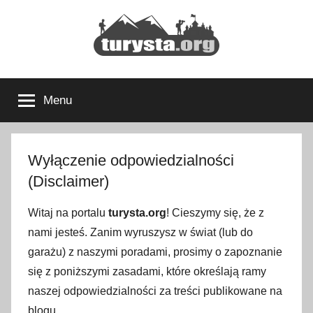
Przejdź
do
treści
Turysta.org
Rodzinny
blog
Menu
podróżniczy
i
portal
turystyczny
Wyłączenie odpowiedzialności
(Disclaimer)
Witaj na portalu
turysta.org
! Cieszymy się, że z
nami jesteś. Zanim wyruszysz w świat (lub do
garażu) z naszymi poradami, prosimy o zapoznanie
się z poniższymi zasadami, które określają ramy
naszej odpowiedzialności za treści publikowane na
blogu.