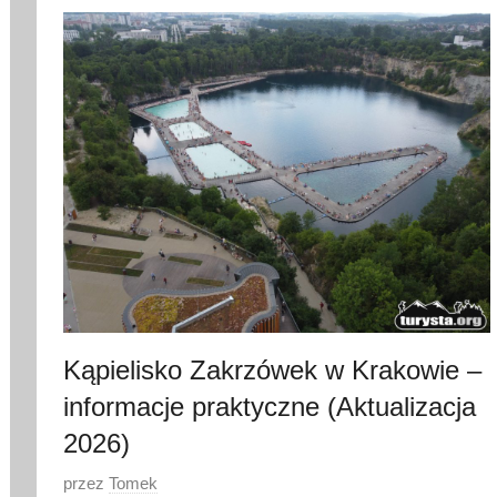
p
c
a
2
0
2
6
Kąpielisko Zakrzówek w Krakowie –
informacje praktyczne (Aktualizacja
2026)
O
przez
Tomek