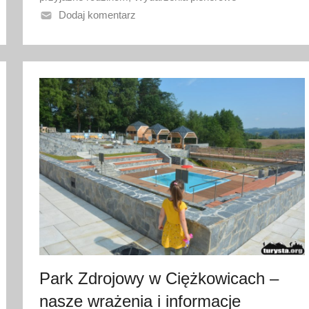
o
Dodaj komentarz
1
9
l
i
p
c
a
2
0
2
6
Park Zdrojowy w Ciężkowicach –
nasze wrażenia i informacje