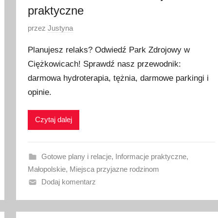
praktyczne
O
przez
Justyna
p
Planujesz relaks? Odwiedź Park Zdrojowy w
u
Ciężkowicach! Sprawdź nasz przewodnik:
b
darmowa hydroterapia, tężnia, darmowe parkingi i
l
i
opinie.
k
o
Czytaj dalej
w
a
n
Gotowe plany i relacje
,
Informacje praktyczne
,
o
Małopolskie
,
Miejsca przyjazne rodzinom
1
Dodaj komentarz
9
l
i