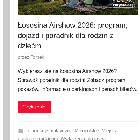
6
Łososina Airshow 2026: program,
dojazd i poradnik dla rodzin z
dziećmi
O
przez
Tomek
p
Wybierasz się na Łososina Airshow 2026?
u
Sprawdź poradnik dla rodzin! Zobacz program
b
pokazów, informacje o parkingach i cenach biletów.
l
i
k
Czytaj dalej
o
w
a
Informacje praktyczne
,
Małopolskie
,
Miejsca
n
przyjazne rodzinom
,
Wydarzenia plenerowe