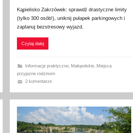
p
Kąpielisko Zakrzówek: sprawdź drastyczne limity
u
(tylko 300 osób!), uniknij pułapek parkingowych i
b
zaplanuj bezstresowy wyjazd.
l
i
k
Czytaj dalej
o
w
a
Informacje praktyczne
,
Małopolskie
,
Miejsca
n
przyjazne rodzinom
o
2 komentarze
1
6
l
i
p
c