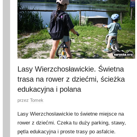
Lasy Wierzchosławickie. Świetna
trasa na rower z dziećmi, ścieżka
edukacyjna i polana
O
przez
Tomek
p
Lasy Wierzchosławickie to świetne miejsce na
u
rower z dziećmi. Czeka tu duży parking, stawy,
b
pętla edukacyjna i proste trasy po asfalcie.
l