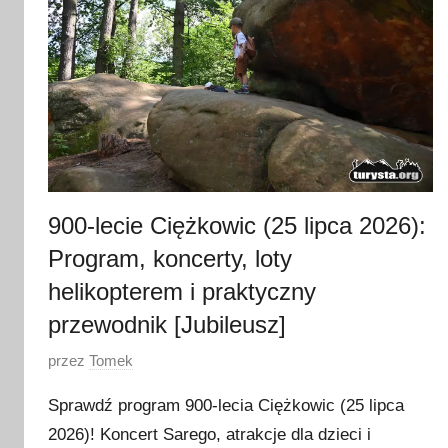
900-lecie Ciężkowic (25 lipca 2026):
Program, koncerty, loty
helikopterem i praktyczny
przewodnik [Jubileusz]
O
przez
Tomek
p
Sprawdź program 900-lecia Ciężkowic (25 lipca
u
2026)! Koncert Sarego, atrakcje dla dzieci i
b