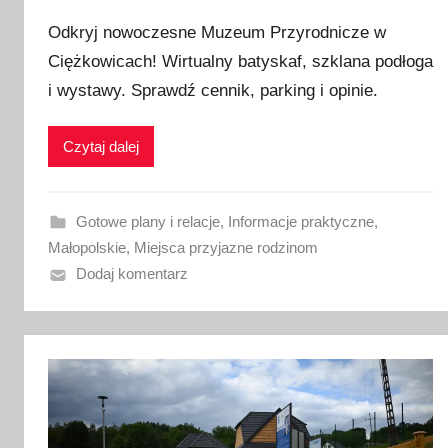
p
Odkryj nowoczesne Muzeum Przyrodnicze w
u
Ciężkowicach! Wirtualny batyskaf, szklana podłoga
b
i wystawy. Sprawdź cennik, parking i opinie.
l
i
k
Czytaj dalej
o
w
a
Gotowe plany i relacje
,
Informacje praktyczne
,
n
Małopolskie
,
Miejsca przyjazne rodzinom
o
Dodaj komentarz
1
8
l
i
p
c