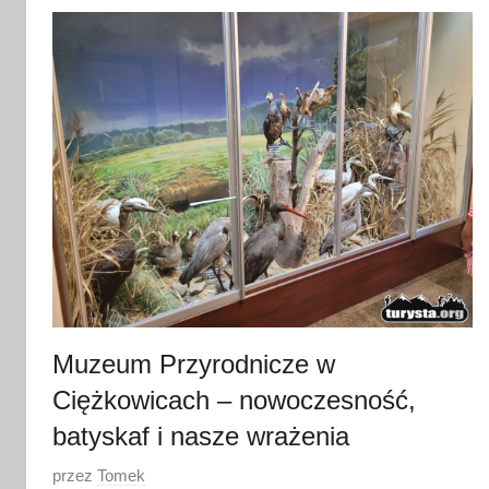
c
a
2
0
2
6
Muzeum Przyrodnicze w
Ciężkowicach – nowoczesność,
batyskaf i nasze wrażenia
O
przez
Tomek