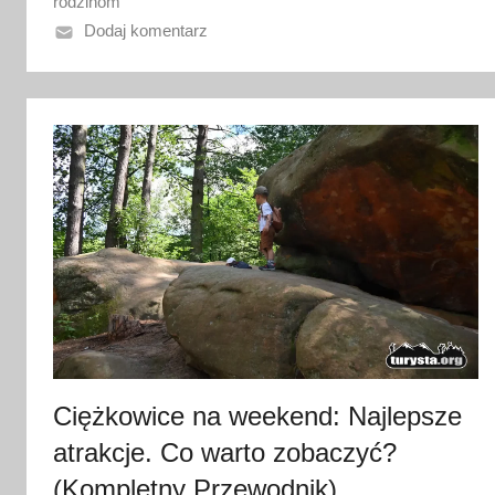
n
rodzinom
o
Dodaj komentarz
2
0
l
i
p
c
a
2
0
2
6
Ciężkowice na weekend: Najlepsze
atrakcje. Co warto zobaczyć?
(Kompletny Przewodnik)