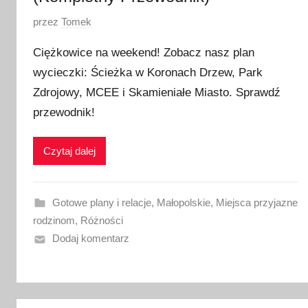
O
przez
Tomek
p
Ciężkowice na weekend! Zobacz nasz plan
u
wycieczki: Ścieżka w Koronach Drzew, Park
b
Zdrojowy, MCEE i Skamieniałe Miasto. Sprawdź
l
i
przewodnik!
k
o
Czytaj dalej
w
a
n
Gotowe plany i relacje
,
Małopolskie
,
Miejsca przyjazne
o
rodzinom
,
Różności
1
Dodaj komentarz
9
l
i
p