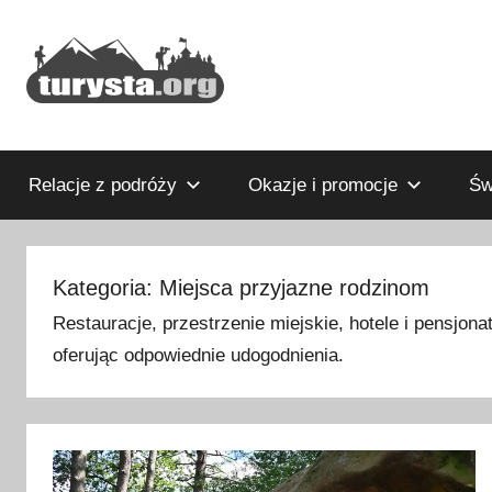
Przejdź
do
treści
Rodzinny
Turysta.org
blog
podróżniczy
Relacje z podróży
Okazje i promocje
Św
i
portal
turystyczny
Kategoria:
Miejsca przyjazne rodzinom
Restauracje, przestrzenie miejskie, hotele i pensjon
oferując odpowiednie udogodnienia.