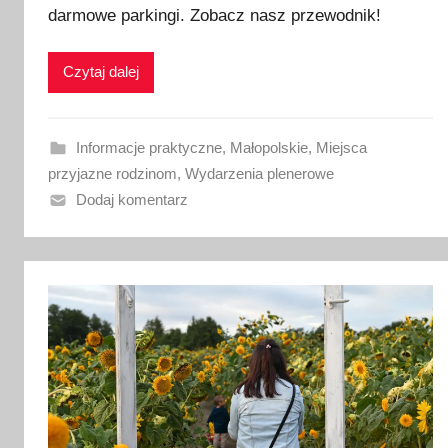
darmowe parkingi. Zobacz nasz przewodnik!
l
i
k
Czytaj dalej
o
w
a
Informacje praktyczne
,
Małopolskie
,
Miejsca
n
przyjazne rodzinom
,
Wydarzenia plenerowe
o
Dodaj komentarz
2
3
l
i
p
c
a
2
0