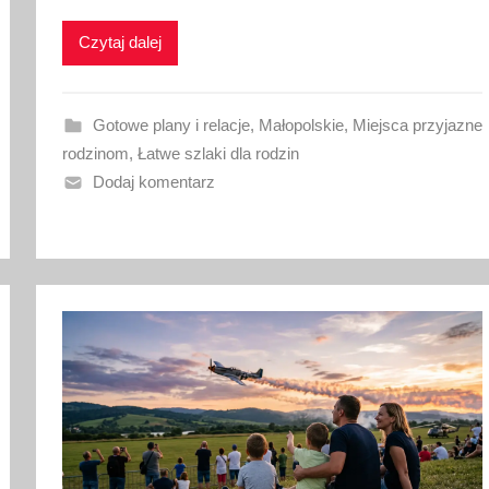
i
k
Czytaj dalej
o
w
a
Gotowe plany i relacje
,
Małopolskie
,
Miejsca przyjazne
n
rodzinom
,
Łatwe szlaki dla rodzin
o
Dodaj komentarz
2
0
l
i
p
c
a
2
0
2