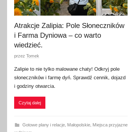
2
6
Atrakcje Zalipia: Pole Słoneczników
i Farma Dyniowa – co warto
wiedzieć.
O
przez
Tomek
p
Zalipie to nie tylko malowane chaty! Odkryj pole
u
słoneczników i farmę dyń. Sprawdź cennik, dojazd
b
i godziny otwarcia.
l
i
k
Czytaj dalej
o
w
a
Gotowe plany i relacje
,
Małopolskie
,
Miejsca przyjazne