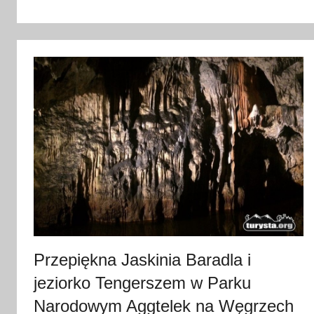
0
s
i
e
r
p
n
i
a
2
0
2
5
Przepiękna Jaskinia Baradla i
jeziorko Tengerszem w Parku
Narodowym Aggtelek na Węgrzech