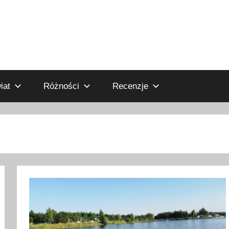
iat
Różności
Recenzje