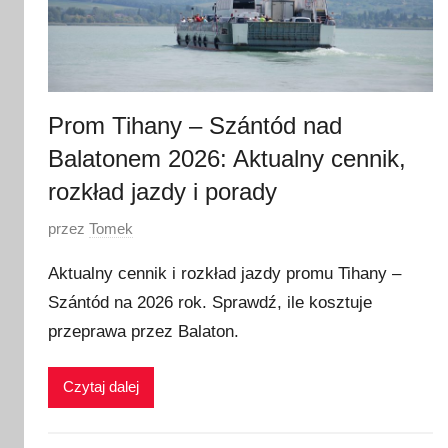
Prom Tihany – Szántód nad
Balatonem 2026: Aktualny cennik,
rozkład jazdy i porady
O
przez
Tomek
p
Aktualny cennik i rozkład jazdy promu Tihany –
u
Szántód na 2026 rok. Sprawdź, ile kosztuje
b
przeprawa przez Balaton.
l
i
k
Czytaj dalej
o
w