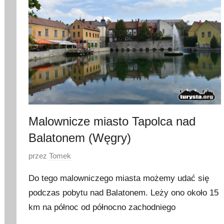
r
p
n
i
a
2
0
1
7
Malownicze miasto Tapolca nad
Balatonem (Węgry)
O
przez
Tomek
p
Do tego malowniczego miasta możemy udać się
u
podczas pobytu nad Balatonem. Leży ono około 15
b
km na północ od północno zachodniego
l
i