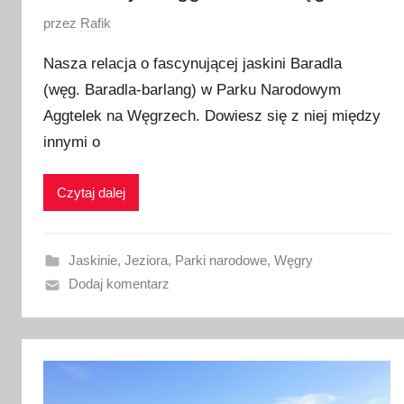
O
przez
Rafik
p
Nasza relacja o fascynującej jaskini Baradla
u
(węg. Baradla-barlang) w Parku Narodowym
b
Aggtelek na Węgrzech. Dowiesz się z niej między
l
i
innymi o
k
o
Czytaj dalej
w
a
n
Jaskinie
,
Jeziora
,
Parki narodowe
,
Węgry
o
Dodaj komentarz
1
5
w
r
z