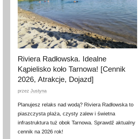
Riviera Radłowska. Idealne
Kąpielisko koło Tarnowa! [Cennik
2026, Atrakcje, Dojazd]
O
przez
Justyna
p
Planujesz relaks nad wodą? Riviera Radłowska to
u
piaszczysta plaża, czysty zalew i świetna
b
infrastruktura tuż obok Tarnowa. Sprawdź aktualny
l
i
cennik na 2026 rok!