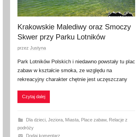
6
Krakowskie Malediwy oraz Smoczy
Skwer przy Parku Lotników
O
przez
Justyna
p
Park Lotników Polskich i niedawno powstały tu plac
u
zabaw w kształcie smoka, ze względu na
b
rekreacyjny charakter chętnie jest uczęszczany
l
i
k
Czytaj dalej
o
w
a
Dla dzieci
,
Jeziora
,
Miasta
,
Place zabaw
,
Relacje z
n
podróży
o
Dodaj komentarz