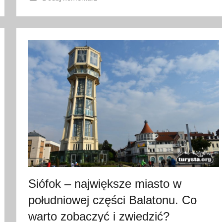
4
l
i
p
c
a
2
0
2
2
Siófok – największe miasto w
południowej części Balatonu. Co
warto zobaczyć i zwiedzić?