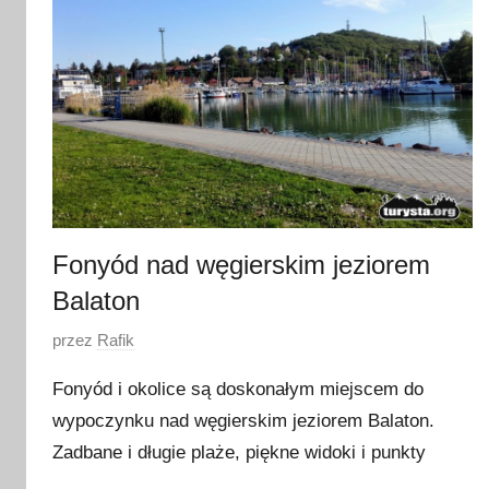
e
ś
n
i
a
2
0
1
7
Fonyód nad węgierskim jeziorem
Balaton
O
przez
Rafik
p
Fonyód i okolice są doskonałym miejscem do
u
wypoczynku nad węgierskim jeziorem Balaton.
b
Zadbane i długie plaże, piękne widoki i punkty
l
i