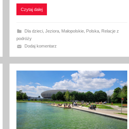
k
o
Czytaj dalej
w
a
n
Dla dzieci
,
Jeziora
,
Małopolskie
,
Polska
,
Relacje z
o
podróży
2
Dodaj komentarz
5
c
z
e
r
w
c
a
2
0
2