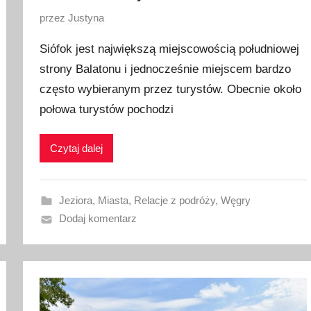
O
przez
Justyna
p
Siófok jest największą miejscowością południowej
u
strony Balatonu i jednocześnie miejscem bardzo
b
często wybieranym przez turystów. Obecnie około
l
i
połowa turystów pochodzi
k
o
Czytaj dalej
w
a
n
Jeziora
,
Miasta
,
Relacje z podróży
,
Węgry
o
Dodaj komentarz
1
1
s
i
e