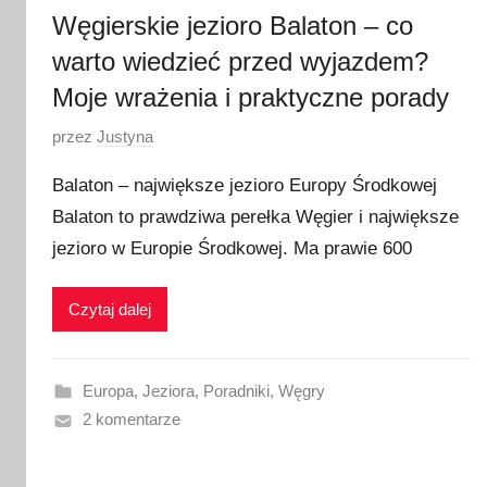
Węgierskie jezioro Balaton – co
warto wiedzieć przed wyjazdem?
Moje wrażenia i praktyczne porady
O
przez
Justyna
p
Balaton – największe jezioro Europy Środkowej
u
Balaton to prawdziwa perełka Węgier i największe
b
jezioro w Europie Środkowej. Ma prawie 600
l
i
k
Czytaj dalej
o
w
a
Europa
,
Jeziora
,
Poradniki
,
Węgry
n
2 komentarze
o
1