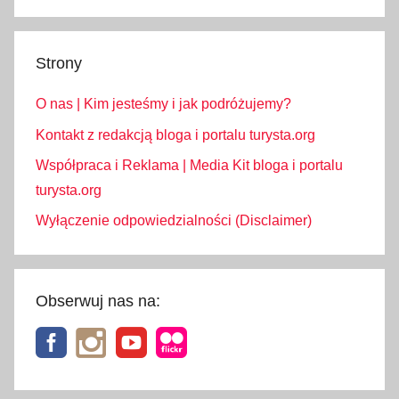
a
,
Strony
s
z
O nas | Kim jesteśmy i jak podróżujemy?
t
u
Kontakt z redakcją bloga i portalu turysta.org
c
Współpraca i Reklama | Media Kit bloga i portalu
z
turysta.org
n
Wyłączenie odpowiedzialności (Disclaimer)
e
,
S
ł
Obserwuj nas na:
o
w
a
c