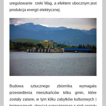
1
uregulowanie rzeki Wag, a efektem ubocznym jest
6
produkcja energii elektrycznej.
s
t
y
c
z
n
i
a
2
0
1
7
Budowa sztucznego zbiornika wymagała
przesiedlenia mieszkańców kilku gmin, które
zostały zalane, w tym kilku zabytków kulturowych i
historycznych, chociaż najważniejsze z nich zostały