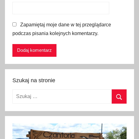
á
M
a
Zapamiętaj moje dane w tej przeglądarce
r
podczas pisania kolejnych komentarzy.
a
,
o
k
r
e
Szukaj na stronie
s
L
Szukaj:
i
p
Szukaj
t
o
v
s