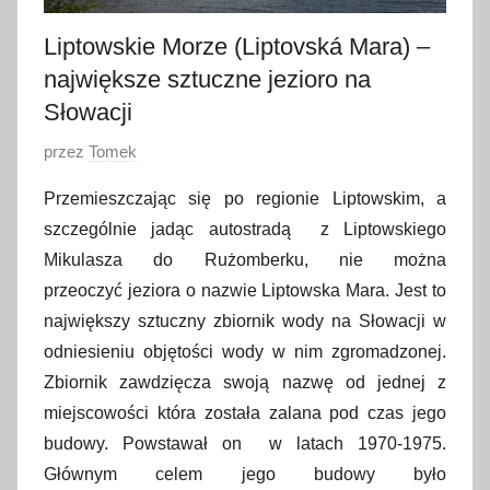
Liptowskie Morze (Liptovská Mara) –
największe sztuczne jezioro na
Słowacji
O
przez
Tomek
p
Przemieszczając się po regionie Liptowskim, a
u
szczególnie jadąc autostradą z Liptowskiego
b
Mikulasza do Rużomberku, nie można
l
przeoczyć jeziora o nazwie Liptowska Mara. Jest to
i
największy sztuczny zbiornik wody na Słowacji w
k
o
odniesieniu objętości wody w nim zgromadzonej.
w
Zbiornik zawdzięcza swoją nazwę od jednej z
a
miejscowości która została zalana pod czas jego
n
budowy. Powstawał on w latach 1970-1975.
o
Głównym celem jego budowy było