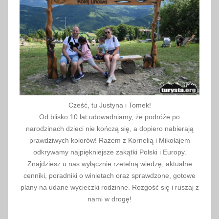
k
ý
M
i
k
u
l
á
Cześć, tu Justyna i Tomek!
š
Od blisko 10 lat udowadniamy, że podróże po
,
narodzinach dzieci nie kończą się, a dopiero nabierają
S
prawdziwych kolorów! Razem z Kornelią i Mikołajem
l
odkrywamy najpiękniejsze zakątki Polski i Europy.
Znajdziesz u nas wyłącznie rzetelną wiedzę, aktualne
o
cenniki, poradniki o winietach oraz sprawdzone, gotowe
v
plany na udane wycieczki rodzinne. Rozgość się i ruszaj z
a
nami w drogę!
k
i