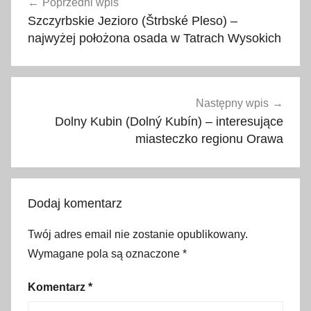
Poprzedni wpis
wpisu
z
Szczyrbskie Jezioro (Štrbské Pleso) –
i
najwyżej położona osada w Tatrach Wysokich
o
r
o
,
Następny wpis
k
Dolny Kubin (Dolný Kubín) – interesujące
r
miasteczko regionu Orawa
a
j
ż
Dodaj komentarz
y
l
Twój adres email nie zostanie opublikowany.
i
Wymagane pola są oznaczone
*
ń
s
Komentarz
*
k