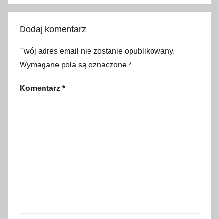
a
t
Dodaj komentarz
e
k
Twój adres email nie zostanie opublikowany.
,
Wymagane pola są oznaczone
*
S
z
Komentarz
*
á
n
t
ó
d
,
T
i
h
a