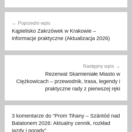
a
Nawigacja
t
Poprzedni wpis
wpisu
r
Kąpielisko Zakrzówek w Krakowie –
a
informacje praktyczne (Aktualizacja 2026)
k
c
j
a
Następny wpis
,
Rezerwat Skamieniałe Miasto w
B
Ciężkowicach – przewodnik, trasa, legendy i
praktyczne rady z pierwszej ręki
a
l
a
t
3 komentarze do “
Prom Tihany – Szántód nad
o
Balatonem 2026: Aktualny cennik, rozkład
n
jazdy i porady
”