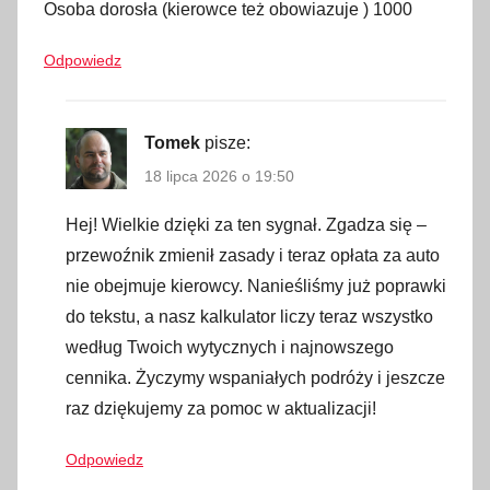
,
Osoba dorosła (kierowce też obowiazuje ) 1000
p
r
Odpowiedz
o
m
Tomek
pisze:
,
p
18 lipca 2026 o 19:50
r
Hej! Wielkie dzięki za ten sygnał. Zgadza się –
z
przewoźnik zmienił zasady i teraz opłata za auto
e
p
nie obejmuje kierowcy. Nanieśliśmy już poprawki
r
do tekstu, a nasz kalkulator liczy teraz wszystko
a
według Twoich wytycznych i najnowszego
w
cennika. Życzymy wspaniałych podróży i jeszcze
a
raz dziękujemy za pomoc w aktualizacji!
,
s
Odpowiedz
t