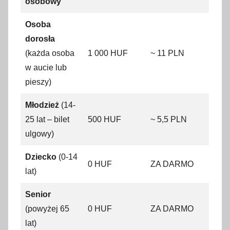
osobowy
Osoba
dorosła
(każda osoba
1 000 HUF
~ 11 PLN
w aucie lub
pieszy)
Młodzież
(14-
25 lat – bilet
500 HUF
~ 5,5 PLN
ulgowy)
Dziecko
(0-14
0 HUF
ZA DARMO
lat)
Senior
(powyżej 65
0 HUF
ZA DARMO
lat)