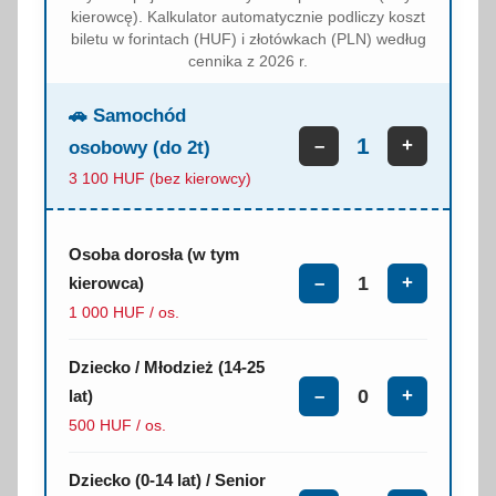
kierowcę). Kalkulator automatycznie podliczy koszt
biletu w forintach (HUF) i złotówkach (PLN) według
cennika z 2026 r.
🚗 Samochód
–
+
osobowy (do 2t)
3 100 HUF (bez kierowcy)
Osoba dorosła (w tym
–
+
kierowca)
1 000 HUF / os.
Dziecko / Młodzież (14-25
–
+
lat)
500 HUF / os.
Dziecko (0-14 lat) / Senior