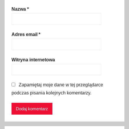
n
Nazwa
*
y
,
W
Adres email
*
ę
g
r
y
Witryna internetowa
Zapamiętaj moje dane w tej przeglądarce
podczas pisania kolejnych komentarzy.