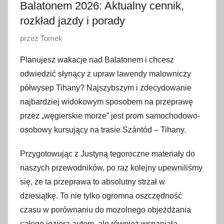
Balatonem 2026: Aktualny cennik,
rozkład jazdy i porady
O
przez
Tomek
p
Planujesz wakacje nad Balatonem i chcesz
u
odwiedzić słynący z upraw lawendy malowniczy
b
półwysep Tihany? Najszybszym i zdecydowanie
l
najbardziej widokowym sposobem na przeprawę
i
przez „węgierskie morze” jest prom samochodowo-
k
o
osobowy kursujący na trasie Szántód – Tihany.
w
Przygotowując z Justyną tegoroczne materiały do
a
naszych przewodników, po raz kolejny upewniliśmy
n
o
się, że ta przeprawa to absolutny strzał w
1
dziesiątkę. To nie tylko ogromna oszczędność
8
czasu w porównaniu do mozolnego objeżdżania
l
całego jeziora autem, ale również wspaniała