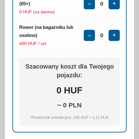
–
+
(65+)
0 HUF (za darmo)
Rower (na bagażniku lub
–
+
osobno)
400 HUF / szt.
Szacowany koszt dla Twojego
pojazdu:
0
HUF
~
0
PLN
*Przelicznik orientacyjny: 100 HUF = 1,12 PLN.