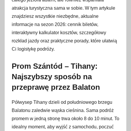
i
atrakcja turystyczna sama w sobie. W tym artykule
p
znajdziesz wszystkie niezbędne, aktualne
c
informacje na sezon 2026: cennik biletów,
a
interaktywny kalkulator kosztów, szczegółowy
2
rozkład jazdy oraz praktyczne porady, które ułatwią
0
Ci logistykę podróży.
2
6
Prom Szántód – Tihany:
Najszybszy sposób na
przeprawę przez Balaton
Półwysep Tihany dzieli od południowego brzegu
Balatonu zaledwie wąska cieśnina. Sama podróż
promem w jedną stronę trwa około 8 do 10 minut. To
idealny moment, aby wyjść z samochodu, poczuć