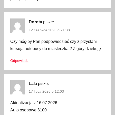
,
j
e
z
Dorota
pisze:
i
12 czerwca 2023 o 21:38
o
Czy mógłby Pan podpowiedzieć czy z przystani
r
kursują autobusy do miasteczka ? Z góry dziękuję
o
,
Odpowiedz
p
ó
ł
w
Lala
pisze:
y
17 lipca 2026 o 12:03
s
e
Aktualizacja z 16.07.2026
p
Auto osobowe 3100