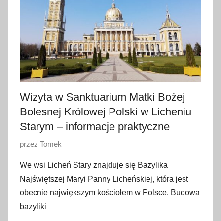
c
z
n
i
a
2
0
2
Wizyta w Sanktuarium Matki Bożej
3
Bolesnej Królowej Polski w Licheniu
Starym – informacje praktyczne
O
przez
Tomek
p
We wsi Licheń Stary znajduje się Bazylika
u
Najświętszej Maryi Panny Licheńskiej, która jest
b
obecnie największym kościołem w Polsce. Budowa
l
bazyliki
i
k