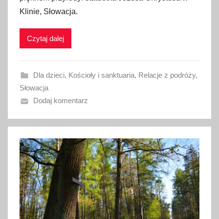
b
Klinie, Słowacja.
l
i
Czytaj dalej
k
o
w
Dla dzieci
,
Kościoły i sanktuaria
,
Relacje z podróży
,
a
Słowacja
n
Dodaj komentarz
o
3
k
w
i
e
t
n
i
a