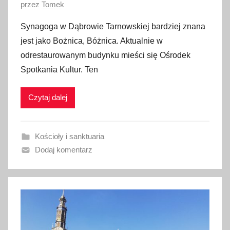
O
przez
Tomek
p
Synagoga w Dąbrowie Tarnowskiej bardziej znana
u
jest jako Bożnica, Bóżnica. Aktualnie w
b
odrestaurowanym budynku mieści się Ośrodek
l
Spotkania Kultur. Ten
i
k
Czytaj dalej
o
w
a
Kościoły i sanktuaria
n
Dodaj komentarz
o
1
0
s
t
y