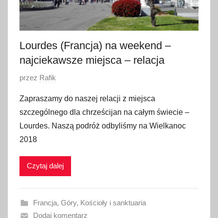
Lourdes (Francja) na weekend –
najciekawsze miejsca – relacja
O
przez
Rafik
p
Zapraszamy do naszej relacji z miejsca
u
szczególnego dla chrześcijan na całym świecie –
b
Lourdes. Naszą podróż odbyliśmy na Wielkanoc
l
2018
i
k
Czytaj dalej
o
w
a
Francja
,
Góry
,
Kościoły i sanktuaria
n
Dodaj komentarz
o