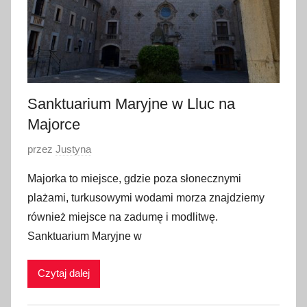
i
a
2
0
1
8
Sanktuarium Maryjne w Lluc na
Majorce
O
przez
Justyna
p
Majorka to miejsce, gdzie poza słonecznymi
u
plażami, turkusowymi wodami morza znajdziemy
b
również miejsce na zadumę i modlitwę.
l
Sanktuarium Maryjne w
i
k
Czytaj dalej
o
w