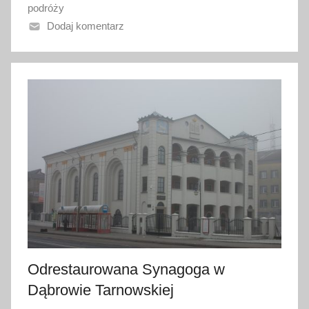
podróży
o
Dodaj komentarz
1
7
m
a
j
a
2
0
2
3
Odrestaurowana Synagoga w
Dąbrowie Tarnowskiej