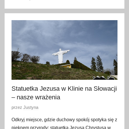
2
5
l
i
p
c
a
2
0
2
4
Statuetka Jezusa w Klinie na Słowacji
– nasze wrażenia
O
przez
Justyna
p
Odkryj miejsce, gdzie duchowy spokój spotyka się z
u
pięknem przyrody: statuetka Jezusa Chrystusa w