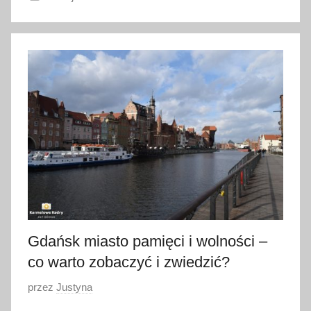
3
1
s
i
e
r
p
n
i
a
2
0
1
Gdańsk miasto pamięci i wolności –
8
co warto zobaczyć i zwiedzić?
O
przez
Justyna
p