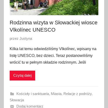
Rodzinna wizyta w Słowackiej wiosce
Vlkolínec UNESCO
O
przez
Justyna
p
Kilka lat temu odwiedziliśmy Vlkolínec, wpisany na
u
listę UNESCO, bez dzieci. Teraz postanowiliśmy
b
wrócić tu w pełnym składzie rodzinnym. Jeśli
l
i
Czytaj dalej
k
o
w
Kościoły i sanktuaria
,
Miasta
,
Relacje z podróży
,
a
Słowacja
n
Dodaj komentarz
o