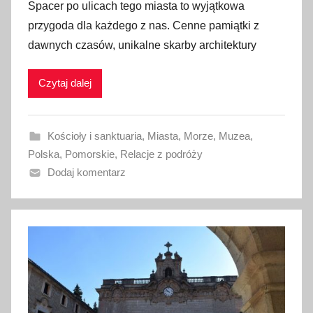
Spacer po ulicach tego miasta to wyjątkowa
u
przygoda dla każdego z nas. Cenne pamiątki z
b
dawnych czasów, unikalne skarby architektury
l
i
Czytaj dalej
k
o
w
Kościoły i sanktuaria
,
Miasta
,
Morze
,
Muzea
,
a
Polska
,
Pomorskie
,
Relacje z podróży
n
Dodaj komentarz
o
9
s
i
e
r
p
n