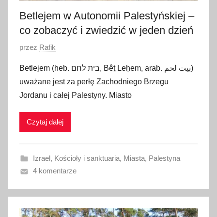
Betlejem w Autonomii Palestyńskiej –
co zobaczyć i zwiedzić w jeden dzień
O
przez
Rafik
p
Betlejem (heb. בית לחם, Bêṯ Leḥem, arab. بيت لحم)
u
uważane jest za perłę Zachodniego Brzegu
b
Jordanu i całej Palestyny. Miasto
l
i
Czytaj dalej
k
o
w
Izrael
,
Kościoły i sanktuaria
,
Miasta
,
Palestyna
a
4 komentarze
n
o
2
1