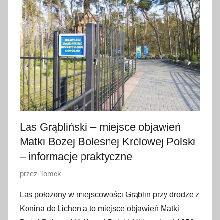
m
a
j
a
2
0
1
9
Las Grąbliński – miejsce objawień
Matki Bożej Bolesnej Królowej Polski
– informacje praktyczne
O
przez
Tomek
p
Las położony w miejscowości Grąblin przy drodze z
u
Konina do Lichenia to miejsce objawień Matki
b