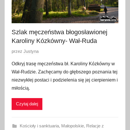
2
0
2
4
Szlak męczeństwa błogosławionej
Karoliny Kózkówny- Wał-Ruda
O
przez
Justyna
p
Odkryj trasę męczeństwa bł. Karoliny Kózkówny w
u
Wał-Rudzie. Zachęcamy do głębszego poznania tej
b
niezwykłej postaci i podzielenia się jej cierpieniem i
l
miłością.
i
k
Czytaj dalej
o
w
a
Kościoły i sanktuaria
,
Małopolskie
,
Relacje z
n