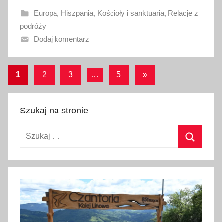
a
Europa
,
Hiszpania
,
Kościoły i sanktuaria
,
Relacje z
n
podróży
o
Dodaj komentarz
8
s
i
Stronicowanie
Następne
1
2
3
…
5
»
e
wpisy
wpisów
r
p
Szukaj na stronie
n
i
Szukaj:
a
Szukaj
2
0
1
8