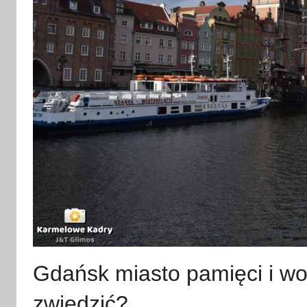
Gdańsk miasto pamięci i wol
zwiedzić?