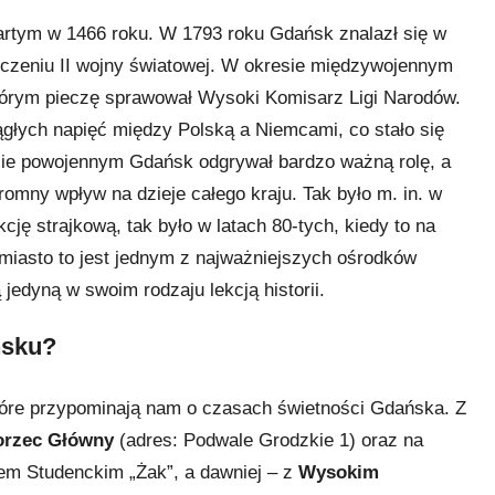
wartym w 1466 roku. W 1793 roku Gdańsk znalazł się w
ończeniu II wojny światowej. W okresie międzywojennym
tórym pieczę sprawował Wysoki Komisarz Ligi Narodów.
głych napięć między Polską a Niemcami, co stało się
ie powojennym Gdańsk odgrywał bardzo ważną rolę, a
omny wpływ na dzieje całego kraju. Tak było m. in. w
cję strajkową, tak było w latach 80-tych, kiedy to na
 miasto to jest jednym z najważniejszych ośrodków
jedyną w swoim rodzaju lekcją historii.
ńsku?
 które przypominają nam o czasach świetności Gdańska. Z
rzec Główny
(adres:
Podwale Grodzkie 1
) oraz na
bem Studenckim „Żak”, a dawniej – z
Wysokim