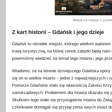
r
p
n
Widok na miasto z punk
i
a
Z kart historii – Gdańsk i jego dzieje
2
0
Gdańsk to ośrodek miejski, którego wielkim walorem 
1
trasę turystyczną, na której cenne zabytki będą na
8
powinniśmy wiedzieć na temat tego miasta i jego prz
Wiadomo, że na terenie dzisiejszego Gdańska spory z
się on w wielkie miasto – jedno z najważniejszych i
Pomorze Gdańskie stało się własnością Zakonu Krzyż
samorządowych. Problemem dla miasta okazała się je
Skutkiem tego stało się przystąpienie miasta do Zwią
członkowie domagali się przyłączenia swych miast do