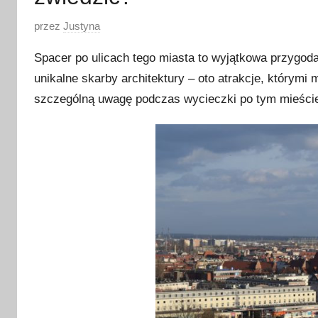
O
przez
Justyna
p
Spacer po ulicach tego miasta to wyjątkowa przygod
u
unikalne skarby architektury – oto atrakcje, który
b
szczególną uwagę podczas wycieczki po tym mieści
l
i
k
o
w
a
n
o
9
s
i
e