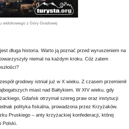
tu widokowego z Góry Gradowej
jest długa historia. Warto ją poznać przed wyruszeniem na
m towarzyszyły niemal na każdym kroku. Cóż zatem
eszłości?
espół grodowy istniał już w X wieku. Z czasem przemienił
 najbogatszych miast nad Bałtykiem. W XIV wieku, gdy
ackiego, Gdańsk otrzymał szereg praw oraz instytucji
dnak polityka fiskalna, prowadzona przez Krzyżaków.
zku Pruskiego – anty krzyżackiej konfederacji, której
 Polski.