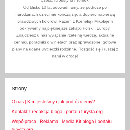
Cześć, tu Justyna i Tomek!
w
Od blisko 10 lat udowadniamy, że podróże po
i
narodzinach dzieci nie kończą się, a dopiero nabierają
e
prawdziwych kolorów! Razem z Kornelią i Mikołajem
c
odkrywamy najpiękniejsze zakątki Polski i Europy.
Znajdziesz u nas wyłącznie rzetelną wiedzę, aktualne
i
cenniki, poradniki o winietach oraz sprawdzone, gotowe
e
plany na udane wycieczki rodzinne. Rozgość się i ruszaj z
ń
nami w drogę!
,
L
l
u
Strony
c
,
O nas | Kim jesteśmy i jak podróżujemy?
m
a
Kontakt z redakcją bloga i portalu turysta.org
j
Współpraca i Reklama | Media Kit bloga i portalu
o
turysta.org