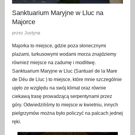
Sanktuarium Maryjne w Lluc na
Majorce
O
przez
Justyna
p
Majorka to miejsce, gdzie poza słonecznymi
u
plażami, turkusowymi wodami morza znajdziemy
b
również miejsce na zadumę i modlitwę.
l
Sanktuarium Maryjne w Lluc (Santuari de la Mare
i
de Déu de Lluc ) to miejsce, które mnie szczególnie
k
o
ujęło ze względu na swój klimat oraz równie
w
ciekawą trasę prowadzącą serpentynami przez
a
góry. Odwiedziliśmy to miejsce w kwietniu, innych
n
pielgrzymów można było policzyć na palcach jednej
o
ręki.
8
s