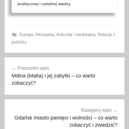
praktycznej i rzetelnej wiedzy.
Europa
,
Hiszpania
,
Kościoły i sanktuaria
,
Relacje z
podróży
b
Nawigacja
a
Poprzedni wpis
wpisu
z
Mdina (Malta) i jej zabytki – co warto
y
zobaczyć?
l
i
k
a
Następny wpis
,
Gdańsk miasto pamięci i wolności – co warto
C
zobaczyć i zwiedzić?