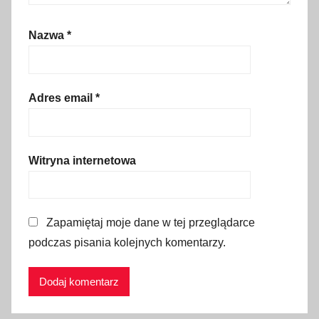
a
k
Nazwa
*
r
z
y
ż
Adres email
*
o
w
a
Witryna internetowa
,
g
ó
Zapamiętaj moje dane w tej przeglądarce
r
podczas pisania kolejnych komentarzy.
y
,
h
i
s