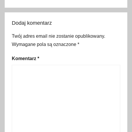
z
a
r
Dodaj komentarz
n
a
Twój adres email nie zostanie opublikowany.
M
Wymagane pola są oznaczone
*
a
d
Komentarz
*
o
n
n
a
,
d
r
o
g