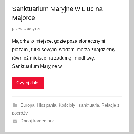
Sanktuarium Maryjne w Lluc na
Majorce
O
przez
Justyna
p
Majorka to miejsce, gdzie poza słonecznymi
u
plażami, turkusowymi wodami morza znajdziemy
b
również miejsce na zadumę i modlitwę.
l
Sanktuarium Maryjne w
i
k
Czytaj dalej
o
w
a
Europa
,
Hiszpania
,
Kościoły i sanktuaria
,
Relacje z
n
podróży
o
Dodaj komentarz
8
s