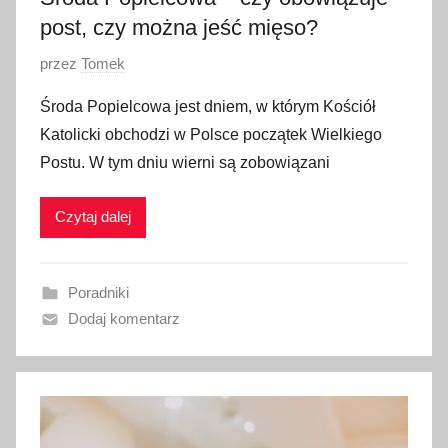
post, czy można jeść mięso?
O
przez
Tomek
p
Środa Popielcowa jest dniem, w którym Kościół
u
Katolicki obchodzi w Polsce początek Wielkiego
b
Postu. W tym dniu wierni są zobowiązani
l
i
Czytaj dalej
k
o
w
Poradniki
a
Dodaj komentarz
n
o
1
0
l