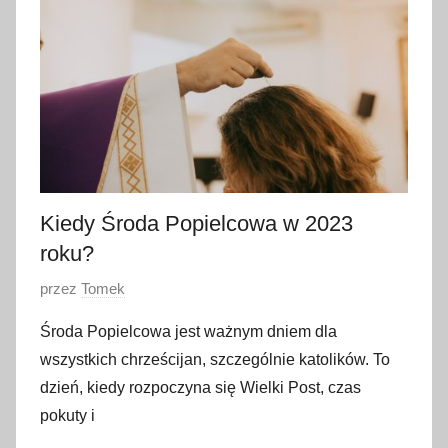
u
t
e
g
o
2
0
2
3
Kiedy Środa Popielcowa w 2023
roku?
O
przez
Tomek
p
Środa Popielcowa jest ważnym dniem dla
u
wszystkich chrześcijan, szczególnie katolików. To
b
dzień, kiedy rozpoczyna się Wielki Post, czas
l
pokuty i
i
k