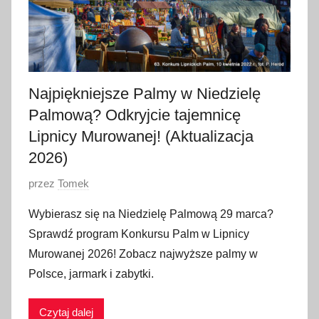
Najpiękniejsze Palmy w Niedzielę
Palmową? Odkryjcie tajemnicę
Lipnicy Murowanej! (Aktualizacja
2026)
O
przez
Tomek
p
Wybierasz się na Niedzielę Palmową 29 marca?
u
Sprawdź program Konkursu Palm w Lipnicy
b
Murowanej 2026! Zobacz najwyższe palmy w
l
Polsce, jarmark i zabytki.
i
k
Czytaj dalej
o