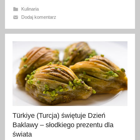
w
Kulinaria
a
Dodaj komentarz
n
o
1
s
t
y
c
z
n
i
a
2
Türkiye (Turcja) świętuje Dzień
0
Baklawy – słodkiego prezentu dla
2
6
świata