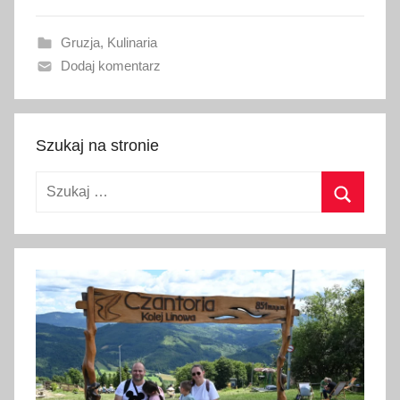
a
Gruzja
,
Kulinaria
n
Dodaj komentarz
o
1
9
m
Szukaj na stronie
a
Szukaj:
j
a
Szukaj
2
0
1
7