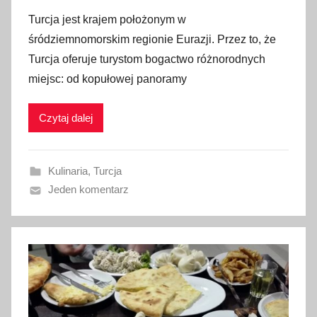
p
c
Turcja jest krajem położonym w
u
z
śródziemnomorskim regionie Eurazji. Przez to, że
b
n
Turcja oferuje turystom bogactwo różnorodnych
l
i
miejsc: od kopułowej panoramy
i
a
k
2
Czytaj dalej
o
0
w
2
a
2
Kulinaria
,
Turcja
n
Jeden komentarz
o
1
9
s
t
y
c