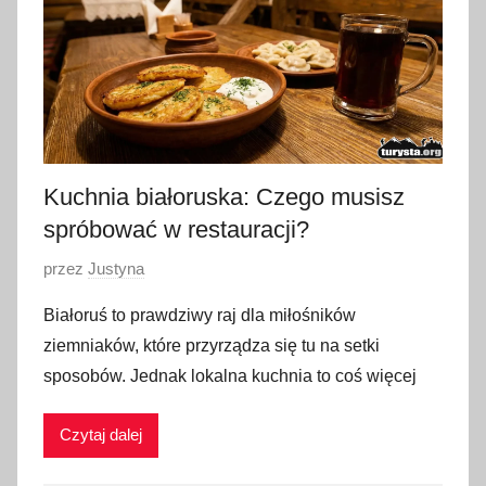
Kuchnia białoruska: Czego musisz
spróbować w restauracji?
O
przez
Justyna
p
Białoruś to prawdziwy raj dla miłośników
u
ziemniaków, które przyrządza się tu na setki
b
sposobów. Jednak lokalna kuchnia to coś więcej
l
i
Czytaj dalej
k
o