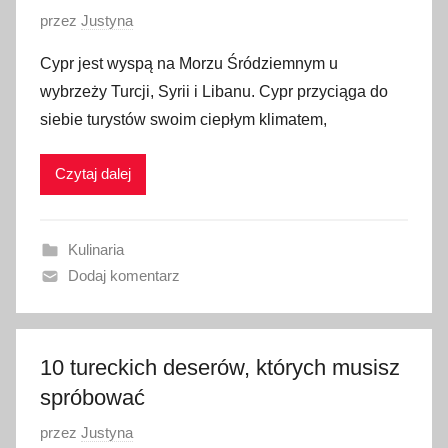
O
przez
Justyna
p
Cypr jest wyspą na Morzu Śródziemnym u
u
wybrzeży Turcji, Syrii i Libanu. Cypr przyciąga do
b
siebie turystów swoim ciepłym klimatem,
l
i
Czytaj dalej
k
o
w
Kulinaria
a
Dodaj komentarz
n
o
3
0
10 tureckich deserów, których musisz
s
spróbować
t
O
przez
Justyna
y