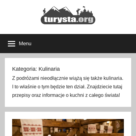
Przejdź
do
treści
Turysta.org
Rodzinny
blog
Menu
podróżniczy
i
portal
turystyczny
Kategoria:
Kulinaria
Z podróżami nieodłącznie wiążą się także kulinaria.
I to właśnie o tym będzie ten dział. Znajdziecie tutaj
przepisy oraz informacje o kuchni z całego świata!