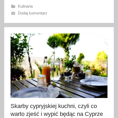
w
Kulinaria
a
Dodaj komentarz
n
o
2
4
m
a
r
c
a
2
0
2
3
Skarby cypryjskiej kuchni, czyli co
warto zjeść i wypić będąc na Cyprze