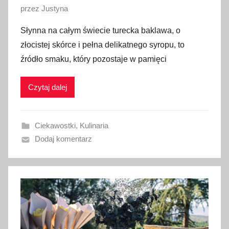
O
przez
Justyna
p
Słynna na całym świecie turecka baklawa, o
u
złocistej skórce i pełna delikatnego syropu, to
b
źródło smaku, który pozostaje w pamięci
l
i
Czytaj dalej
k
o
w
Ciekawostki
,
Kulinaria
a
Dodaj komentarz
n
o
1
7
l
i
s