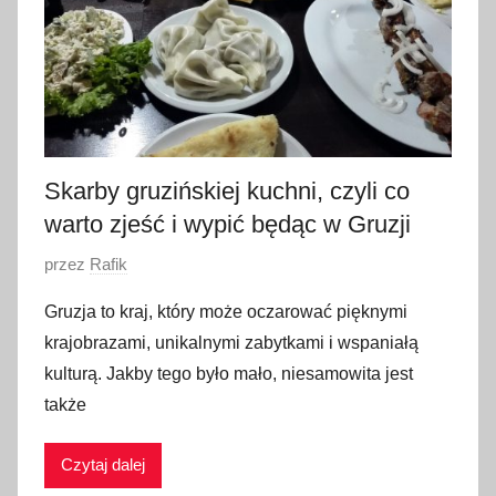
z
n
i
a
2
0
2
Skarby gruzińskiej kuchni, czyli co
2
warto zjeść i wypić będąc w Gruzji
O
przez
Rafik
p
Gruzja to kraj, który może oczarować pięknymi
u
krajobrazami, unikalnymi zabytkami i wspaniałą
b
kulturą. Jakby tego było mało, niesamowita jest
l
także
i
k
Czytaj dalej
o
w