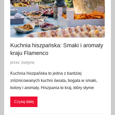
t
o
p
a
d
a
2
Kuchnia hiszpańska: Smaki i aromaty
0
kraju Flamenco
2
O
przez
Justyna
5
p
Kuchnia hiszpańska to jedna z bardziej
u
zróżnicowanych kuchni świata, bogata w smaki,
b
kolory i aromaty. Hiszpania to kraj, który słynie
l
i
Czytaj dalej
k
o