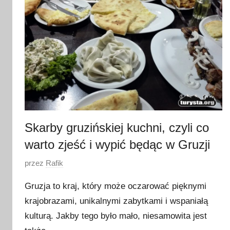
w
c
a
2
0
1
7
Skarby gruzińskiej kuchni, czyli co
warto zjeść i wypić będąc w Gruzji
O
przez
Rafik
p
Gruzja to kraj, który może oczarować pięknymi
u
krajobrazami, unikalnymi zabytkami i wspaniałą
b
kulturą. Jakby tego było mało, niesamowita jest
l
i