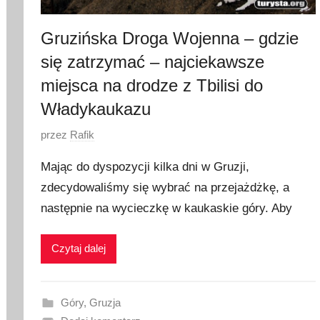
3
Gruzińska Droga Wojenna – gdzie
się zatrzymać – najciekawsze
miejsca na drodze z Tbilisi do
Władykaukazu
O
przez
Rafik
p
Mając do dyspozycji kilka dni w Gruzji,
u
zdecydowaliśmy się wybrać na przejażdżkę, a
b
następnie na wycieczkę w kaukaskie góry. Aby
l
i
k
Czytaj dalej
o
w
a
Góry
,
Gruzja