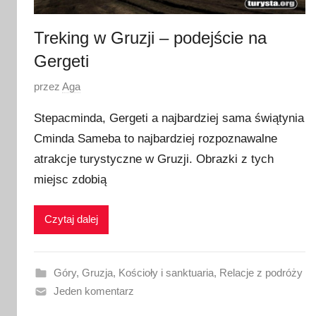
Treking w Gruzji – podejście na
Gergeti
O
przez
Aga
p
Stepacminda, Gergeti a najbardziej sama świątynia
u
Cminda Sameba to najbardziej rozpoznawalne
b
atrakcje turystyczne w Gruzji. Obrazki z tych
l
i
miejsc zdobią
k
o
Czytaj dalej
w
a
n
Góry
,
Gruzja
,
Kościoły i sanktuaria
,
Relacje z podróży
o
Jeden komentarz
2