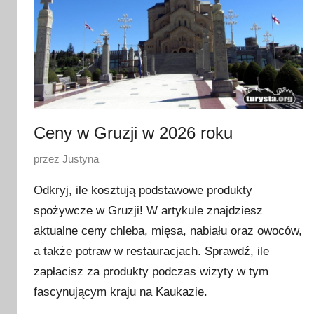
Ceny w Gruzji w 2026 roku
O
przez
Justyna
p
Odkryj, ile kosztują podstawowe produkty
u
spożywcze w Gruzji! W artykule znajdziesz
b
aktualne ceny chleba, mięsa, nabiału oraz owoców,
l
i
a także potraw w restauracjach. Sprawdź, ile
k
zapłacisz za produkty podczas wizyty w tym
o
fascynującym kraju na Kaukazie.
w