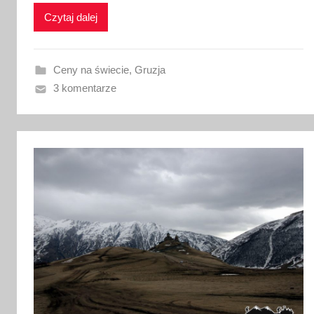
a
Czytaj dalej
n
o
7
Ceny na świecie
,
Gruzja
m
3 komentarze
a
r
c
a
2
0
2
3