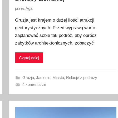
O
przez
Aga
p
Gruzja jest krajem o dużej ilości atrakcji
u
geoturystycznych. Przed wyprawą warto
b
zaplanować sobie tak podróż, aby oprócz
l
i
zabytków architektonicznych, zobaczyć
k
o
Czytaj dalej
w
a
n
Gruzja
,
Jaskinie
,
Miasta
,
Relacje z podróży
o
4 komentarze
2
5
m
a
j