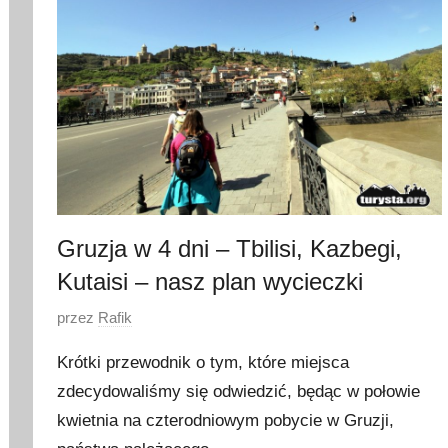
a
2
0
1
7
Gruzja w 4 dni – Tbilisi, Kazbegi,
Kutaisi – nasz plan wycieczki
O
przez
Rafik
p
Krótki przewodnik o tym, które miejsca
u
zdecydowaliśmy się odwiedzić, będąc w połowie
b
kwietnia na czterodniowym pobycie w Gruzji,
l
i