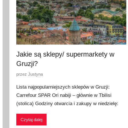
Jakie są sklepy/ supermarkety w
Gruzji?
O
przez
Justyna
p
Lista najpopularniejszych sklepów w Gruzji:
u
Carrefour SPAR Ori nabiji – głównie w Tbilisi
b
(stolica) Godziny otwarcia i zakupy w niedzielę:
l
i
k
Czytaj dalej
o