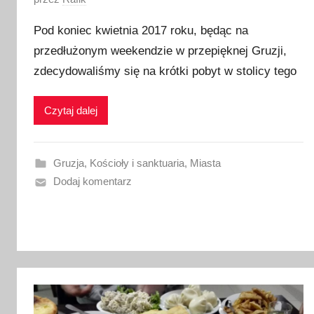
p
Pod koniec kwietnia 2017 roku, będąc na
u
przedłużonym weekendzie w przepięknej Gruzji,
b
zdecydowaliśmy się na krótki pobyt w stolicy tego
l
i
k
Czytaj dalej
o
w
a
Gruzja
,
Kościoły i sanktuaria
,
Miasta
n
Dodaj komentarz
o
3
0
c
z
e
r