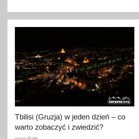
2
s
i
e
r
p
n
i
a
2
0
1
7
Tbilisi (Gruzja) w jeden dzień – co
warto zobaczyć i zwiedzić?
O
przez
Rafik