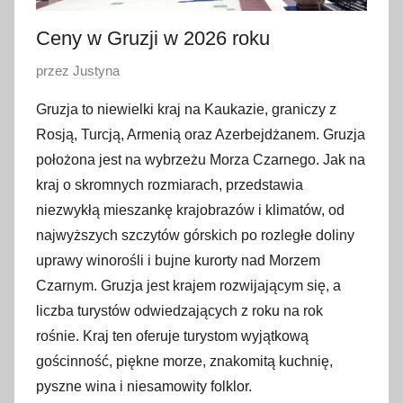
Ceny w Gruzji w 2026 roku
O
przez
Justyna
p
Gruzja to niewielki kraj na Kaukazie, graniczy z
u
Rosją, Turcją, Armenią oraz Azerbejdżanem. Gruzja
b
położona jest na wybrzeżu Morza Czarnego. Jak na
l
kraj o skromnych rozmiarach, przedstawia
i
niezwykłą mieszankę krajobrazów i klimatów, od
k
o
najwyższych szczytów górskich po rozległe doliny
w
uprawy winorośli i bujne kurorty nad Morzem
a
Czarnym. Gruzja jest krajem rozwijającym się, a
n
liczba turystów odwiedzających z roku na rok
o
rośnie. Kraj ten oferuje turystom wyjątkową
7
gościnność, piękne morze, znakomitą kuchnię,
m
pyszne wina i niesamowity folklor.
a