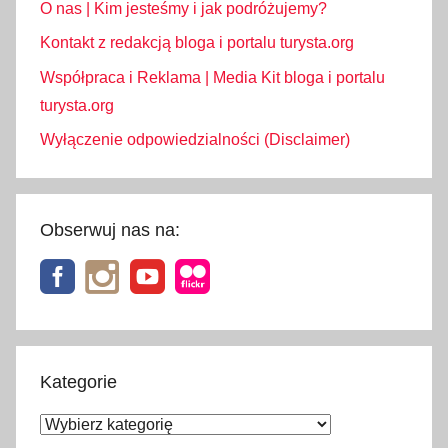
O nas | Kim jesteśmy i jak podróżujemy?
t
Kontakt z redakcją bloga i portalu turysta.org
b
i
Współpraca i Reklama | Media Kit bloga i portalu
l
turysta.org
i
Wyłączenie odpowiedzialności (Disclaimer)
s
i
,
t
Obserwuj nas na:
r
a
n
s
p
Kategorie
o
r
Kategorie
t