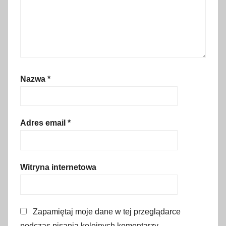
o
s
z
t
y
u
Nazwa
*
t
r
z
Adres email
*
y
m
a
n
Witryna internetowa
i
a
,
Zapamiętaj moje dane w tej przeglądarce
p
podczas pisania kolejnych komentarzy.