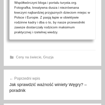
Współtwórczyni bloga i portalu turysta.org.
Fotografka, kreatywna dusza i niezrównana
łowczyni najbardziej przyjaznych dzieciom miejsc w
Polsce i Europie. Z pasją łapie w obiektywie
rodzinne kadry i dba o to, by nasze przewodniki
zawsze dostarczały rodzicom maksimum
praktycznej i rzetelnej wiedzy.
Ceny na świecie
,
Gruzja
a
Nawigacja
k
Poprzedni wpis
wpisu
t
Jak sprawdzić ważność winiety Węgry? –
u
poradnik
a
l