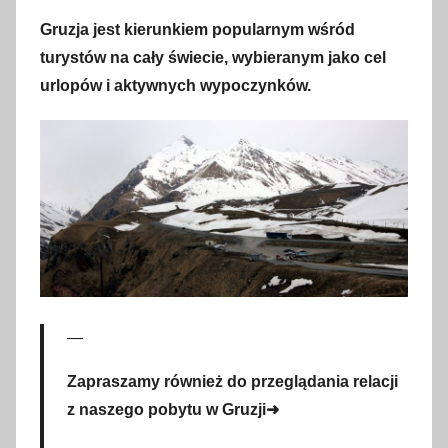
r
Gruzja jest kierunkiem popularnym wśród
c
turystów na cały świecie, wybieranym jako cel
a
urlopów i aktywnych wypoczynków.
2
0
2
3
Zapraszamy również do przeglądania relacji
z naszego pobytu w Gruzji➜