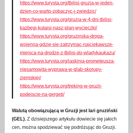
https://www.turysta.org/tbilisi-gruzja-w-jeden-
dzien-co-warto-zobaczyc-i-zwiedzic/
https://www.turysta.org/gruzja-w-4-dni-tbilisi-
kazbegi-kutaisi-nasz-plan-wycieczki/
https://www.turysta.org/gruzinska-droga-
wojenna-gdzie-sie-zatrzymac-najciekawsze-
miejsca-na-drodze-z-tbilisi-do-wladykaukazu/
https://www.turysta.org/jaskinia-prometeusza-
niesamowita-wyprawa-w-glab-skorupy-
ziemskiej/
https://www.turysta.org/treking-w-gruzji-
podejscie-na-gergeti/
Walutą obowiązującą w Gruzji jest lari gruziński
(GEL).
Z dzisiejszego artykułu dowiecie się jakich
cen, można spodziewać się podróżując do Gruzji.