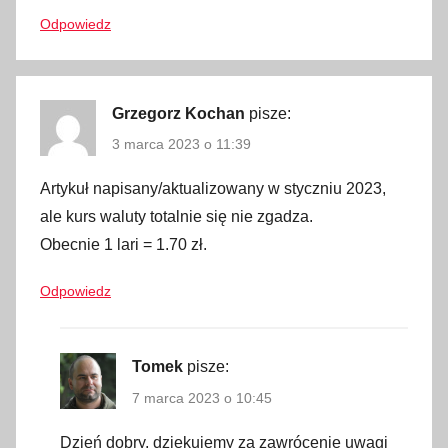
y
Odpowiedz
,
c
e
Grzegorz Kochan
pisze:
n
3 marca 2023 o 11:39
y
G
Artykuł napisany/aktualizowany w styczniu 2023,
r
ale kurs waluty totalnie się nie zgadza.
u
Obecnie 1 lari = 1.70 zł.
z
j
Odpowiedz
a
,
c
Tomek
pisze:
e
7 marca 2023 o 10:45
n
y
Dzień dobry, dziękujemy za zawrócenie uwagi