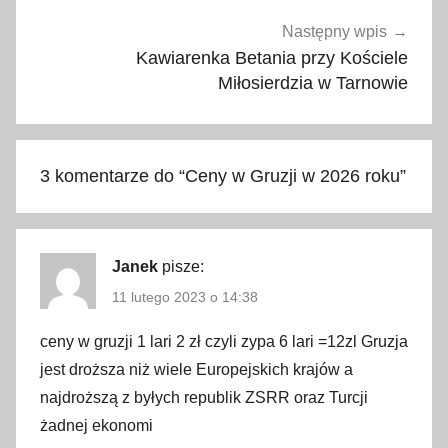
n
e
Następny wpis
c
Kawiarenka Betania przy Kościele
e
Miłosierdzia w Tarnowie
n
y
,
3 komentarze do “
Ceny w Gruzji w 2026 roku
”
a
l
k
o
Janek
pisze:
h
11 lutego 2023 o 14:38
o
l
ceny w gruzji 1 lari 2 zł czyli zypa 6 lari =12zl Gruzja
,
jest droższa niż wiele Europejskich krajów a
c
najdroższą z byłych republik ZSRR oraz Turcji
e
żadnej ekonomi
n