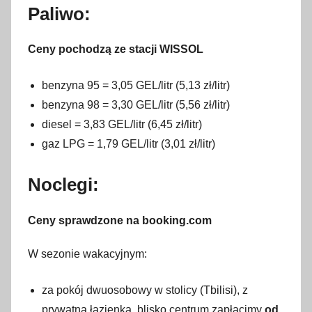
Paliwo:
Ceny pochodzą ze stacji WISSOL
benzyna 95 = 3,05 GEL/litr (5,13 zł/litr)
benzyna 98 = 3,30 GEL/litr (5,56 zł/litr)
diesel = 3,83 GEL/litr (6,45 zł/litr)
gaz LPG = 1,79 GEL/litr (3,01 zł/litr)
Noclegi:
Ceny sprawdzone na booking.com
W sezonie wakacyjnym:
za pokój dwuosobowy w stolicy (Tbilisi), z
prywatną łazienką, blisko centrum zapłacimy
od