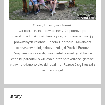
s
t
a
u
Cześć, tu Justyna i Tomek!
r
Od blisko 10 lat udowadniamy, że podróże po
a
narodzinach dzieci nie kończą się, a dopiero nabierają
prawdziwych kolorów! Razem z Kornelią i Mikołajem
c
odkrywamy najpiękniejsze zakątki Polski i Europy.
j
Znajdziesz u nas wyłącznie rzetelną wiedzę, aktualne
e
cenniki, poradniki o winietach oraz sprawdzone, gotowe
,
plany na udane wycieczki rodzinne. Rozgość się i ruszaj z
s
nami w drogę!
k
l
e
p
Strony
y
,