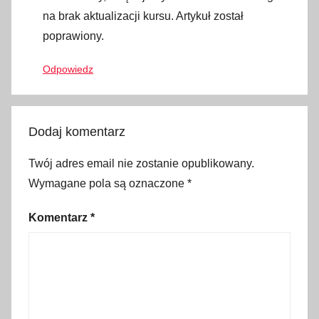
j
na brak aktualizacji kursu. Artykuł został
e
poprawiony.
d
z
Odpowiedz
e
n
i
Dodaj komentarz
a
,
Twój adres email nie zostanie opublikowany.
G
Wymagane pola są oznaczone
*
r
u
Komentarz
*
z
j
a
,
k