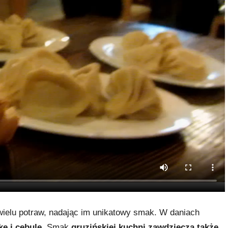
 wielu potraw, nadając im unikatowy smak. W daniach
kę i cebulę
. Smak
gruzińskiej kuchni zawdzięcza także