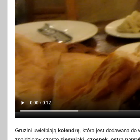
j
a
2
0
1
7
Gruzini uwielbiają
kolendrę
, która jest dodawana do
znajdziemy często
ziemniaki, czosnek, ostrą papry