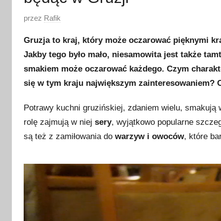
O
przez
Rafik
p
Gruzja to kraj, który może oczarować pięknymi kr
u
Jakby tego było mało, niesamowita jest także tam
b
smakiem może oczarować każdego. Czym charakter
l
i
się w tym kraju największym zainteresowaniem? O 
k
Potrawy kuchni gruzińskiej, zdaniem wielu, smakują 
o
w
rolę zajmują w niej
sery
, wyjątkowo popularne szczeg
a
są też z zamiłowania do
warzyw i owoców
, które ba
n
o
1
9
m
a