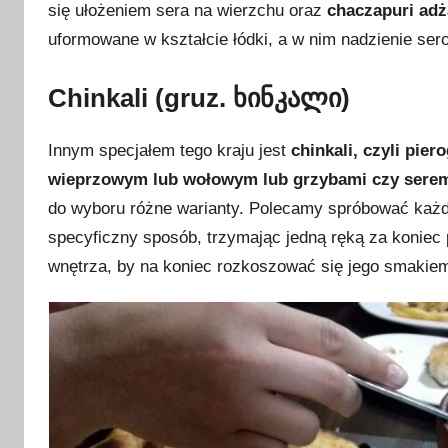
się ułożeniem sera na wierzchu oraz
chaczapuri adż
uformowane w kształcie łódki, a w nim nadzienie sero
Chinkali (gruz. ხინკალი)
Innym specjałem tego kraju jest
chinkali, czyli pie
wieprzowym lub wołowym lub grzybami czy sere
do wyboru różne warianty. Polecamy spróbować każd
specyficzny sposób, trzymając jedną ręką za koniec p
wnętrza, by na koniec rozkoszować się jego smakiem