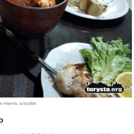
a mięsna, szaszłyki
o