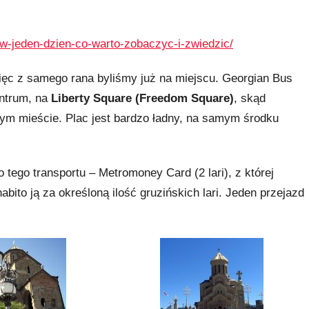
ja-w-jeden-dzien-co-warto-zobaczyc-i-zwiedzic/
a więc z samego rana byliśmy już na miejscu. Georgian Bus
entrum, na
Liberty Square (Freedom Square)
, skąd
ym mieście. Plac jest bardzo ładny, na samym środku
 tego transportu – Metromoney Card (2 lari), z której
bito ją za określoną ilość gruzińskich lari. Jeden przejazd