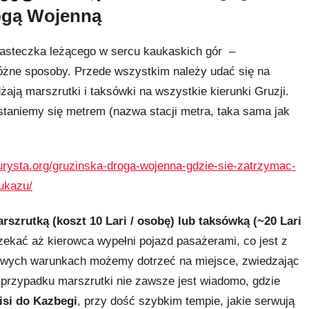
rogą Wojenną
iasteczka leżącego w sercu kaukaskich gór –
óżne sposoby. Przede wszystkim należy udać się na
żają marszrutki i taksówki na wszystkie kierunki Gruzji.
staniemy się metrem (nazwa stacji metra, taka sama jak
urysta.org/gruzinska-droga-wojenna-gdzie-sie-zatrzymac-
ukazu/
rszrutką (koszt 10 Lari / osobę) lub taksówką (~20 Lari
ekać aż kierowca wypełni pojazd pasażerami, co jest z
rtowych warunkach możemy dotrzeć na miejsce, zwiedzając
przypadku marszrutki nie zawsze jest wiadomo, gdzie
lisi do Kazbegi
, przy dość szybkim tempie, jakie serwują