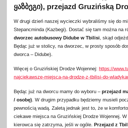
ყაზბეგი), przejazd Gruzińską D
W drugi dzień naszej wycieczki wybraliśmy się do m
Stepancminda (Kazbegi). Dostać się tam można na r
dworzec autobusowy Didube w Tbilisi
, skąd odjeżd
Będąc już w stolicy, na dworzec, w prosty sposób do
dworca – Didube).
Więcej o Gruzińskiej Drodze Wojennej:
https://www.t
najciekawsze-miejsca-na-drodze-z-tbilisi-do-wladyka
Będąc już na dworcu mamy do wyboru –
przejazd ma
/ osobę)
. W drugim przypadku będziemy musieli pocz
pewnością wadą. Zaletą jednak jest to, że w komfo
ciekawe miejsca na Gruzińskiej Drodze Wojennej. W 
kierowca się zatrzyma, jeśli w ogóle.
Przejazd z Tbi