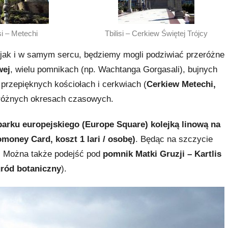
si – Metechi
Tbilisi – Cerkiew Świętej Trójcy
 jak i w samym sercu, będziemy mogli podziwiać przeróżne
wej
, wielu pomnikach (np. Wachtanga Gorgasali), bujnych
przepięknych kościołach i cerkwiach (
Cerkiew Metechi,
 różnych okresach czasowych.
parku europejskiego (Europe Square) kolejką linową na
money Card, koszt 1 lari / osobę)
. Będąc na szczycie
. Można także podejść pod
pomnik Matki Gruzji – Kartlis
gród botaniczny
).