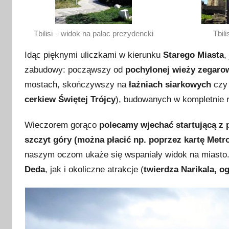
Tbilisi – widok na pałac prezydencki
Tbili
Idąc pięknymi uliczkami w kierunku
Starego Miasta
,
zabudowy: począwszy od
pochylonej wieży zegaro
mostach, skończywszy na
łaźniach siarkowych
czy 
cerkiew Świętej Trójcy
), budowanych w kompletnie
Wieczorem gorąco
polecamy wjechać startującą z 
szczyt góry (można płacić np. poprzez kartę Metro
naszym oczom ukaże się wspaniały widok na miasto
Deda
, jak i okoliczne atrakcje (
twierdza Narikala, o