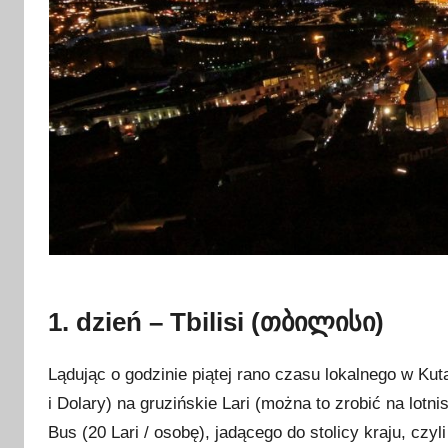
i
e
t
n
i
a
2
0
1
7
1. dzień – Tbilisi (
თბილისი
)
Lądując o godzinie piątej rano czasu lokalnego w Ku
i Dolary) na gruzińskie Lari (można to zrobić na lotn
Bus (20 Lari / osobę), jadącego do stolicy kraju, czyli