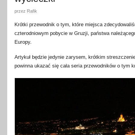
O
przez
Rafik
p
Krótki przewodnik o tym, które miejsca zdecydowaliś
u
czterodniowym pobycie w Gruzji, państwa należącego 
b
Europy.
l
i
Artykuł będzie jedynie zarysem, krótkim streszczeni
k
powinna ukazać się cała seria przewodników o tym kr
o
w
a
n
o
2
8
k
w