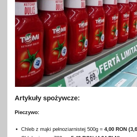
2
0
2
2
Artykuły spożywcze:
Pieczywo:
Chleb z mąki pełnoziarnistej 500g =
4,00 RON (3,