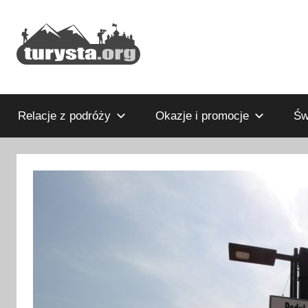
Przejdź
do
treści
Rodzinny
Turysta.org
blog
podróżniczy
Relacje z podróży
Okazje i promocje
Św
i
portal
turystyczny