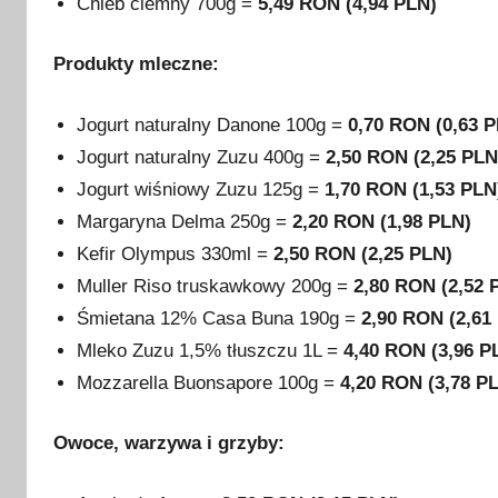
Chleb ciemny 700g =
5,49 RON (4,94 PLN)
Produkty mleczne:
Jogurt naturalny Danone 100g =
0,70 RON (0,63 
Jogurt naturalny Zuzu 400g =
2,50 RON (2,25 PLN
Jogurt wiśniowy Zuzu 125g =
1,70 RON (1,53 PLN
Margaryna Delma 250g =
2,20 RON (1,98 PLN)
Kefir Olympus 330ml =
2,50 RON (2,25 PLN)
Muller Riso truskawkowy 200g =
2,80 RON (2,52 
Śmietana 12% Casa Buna 190g =
2,90 RON (2,61
Mleko Zuzu 1,5% tłuszczu 1L =
4,40 RON (3,96 P
Mozzarella Buonsapore 100g =
4,20 RON (3,78 P
Owoce, warzywa i grzyby: