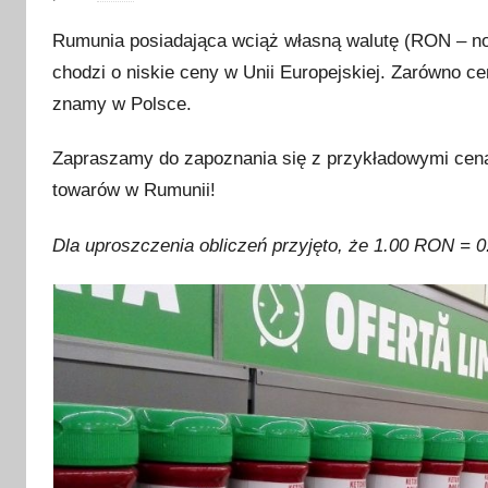
p
Rumunia posiadająca wciąż własną walutę (RON – now
u
chodzi o niskie ceny w Unii Europejskiej. Zarówno cen
b
znamy w Polsce.
l
i
Zapraszamy do zapoznania się z przykładowymi cena
k
towarów w Rumunii!
o
w
Dla uproszczenia obliczeń przyjęto, że 1.00 RON = 0
a
n
o
5
l
i
p
c
a