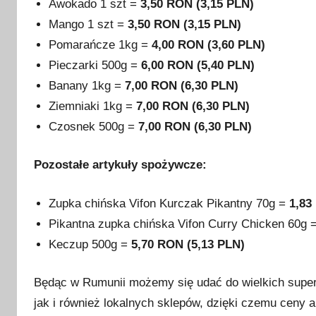
Awokado 1 szt =
3,50 RON (3,15 PLN)
Mango 1 szt =
3,50 RON (3,15 PLN)
Pomarańcze 1kg =
4,00 RON (3,60 PLN)
Pieczarki 500g =
6,00 RON (5,40 PLN)
Banany 1kg =
7,00 RON (6,30 PLN)
Ziemniaki 1kg =
7,00 RON (6,30 PLN)
Czosnek 500g =
7,00 RON (6,30 PLN)
Pozostałe artykuły spożywcze:
Zupka chińska Vifon Kurczak Pikantny 70g =
1,83
Pikantna zupka chińska Vifon Curry Chicken 60g 
Keczup 500g =
5,70 RON (5,13 PLN)
Będąc w Rumunii możemy się udać do wielkich superm
jak i również lokalnych sklepów, dzięki czemu ceny