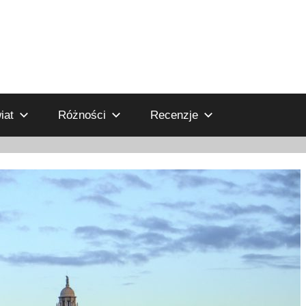
iat
Różności
Recenzje