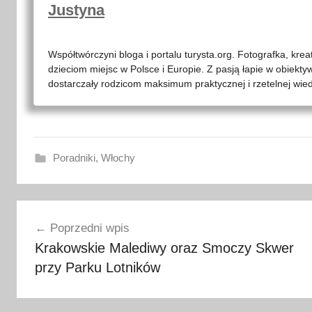
Justyna
Współtwórczyni bloga i portalu turysta.org. Fotografka, kre
dzieciom miejsc w Polsce i Europie. Z pasją łapie w obiekty
dostarczały rodzicom maksimum praktycznej i rzetelnej wied
Poradniki
,
Włochy
b
Nawigacja
i
Poprzedni wpis
l
wpisu
Krakowskie Malediwy oraz Smoczy Skwer
e
przy Parku Lotników
t
,
c