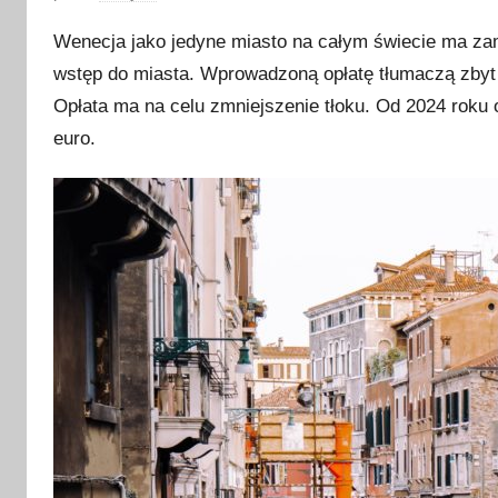
p
Wenecja jako jedyne miasto na całym świecie ma zami
u
wstęp do miasta. Wprowadzoną opłatę tłumaczą zbyt d
b
Opłata ma na celu zmniejszenie tłoku. Od 2024 roku 
l
i
euro.
k
o
w
a
n
o
5
l
i
p
c
a