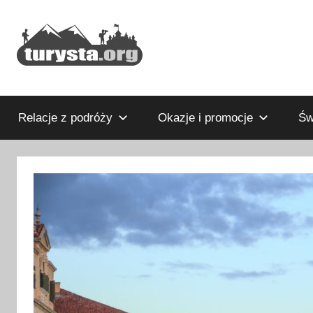
Przejdź
do
treści
Rodzinny
Turysta.org
blog
podróżniczy
Relacje z podróży
Okazje i promocje
Św
i
portal
turystyczny