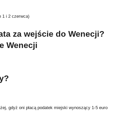
 1 i 2 czerwca)
łata za wejście do Wenecji?
ie Wenecji
ty?
użej, gdyż oni płacą podatek miejski wynoszący 1-5 euro