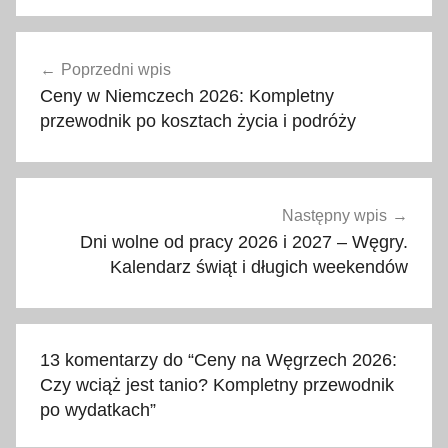
a
Nawigacja
l
Poprzedni wpis
wpisu
k
Ceny w Niemczech 2026: Kompletny
o
przewodnik po kosztach życia i podróży
h
o
l
,
Następny wpis
b
Dni wolne od pracy 2026 i 2027 – Węgry.
i
Kalendarz świąt i długich weekendów
l
e
t
13 komentarzy do “
Ceny na Węgrzech 2026:
,
Czy wciąż jest tanio? Kompletny przewodnik
B
po wydatkach
”
u
d