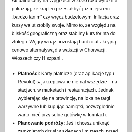
Aktualne ceny na Węgrzech w 2026 roku wyraźnie
pokazują, że kraj ten przestał być już miejscem
„bardzo tanim” czy wręcz budżetowym. Inflacja oraz
kursy walut zrobiły swoje. Mimo to, ze względu na
bliskość geograficzną oraz stabilny kurs forinta do
złotego, Węgry wciąż pozostają bardzo atrakcyjną
cenowo alternatywą dla wakacji w Chorwacji,
Włoszech czy Hiszpanii.
Płatności:
Karty płatnicze (oraz aplikacje typu
Revolut) są akceptowane niemal wszędzie – na
stacjach, w marketach i restauracjach. Jednak
wybierając się na prowincję, na lokalne targi
warzywne lub kupując pamiątki, bezwzględnie
warto mieć przy sobie gotówkę w forintach.
Planowanie podróży:
Jeśli chcesz uniknąć
zamkniętych drzwi w sklepach i muzeach, przed