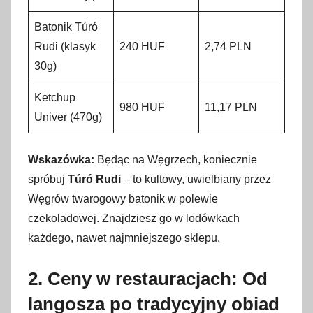
Batonik Túró
Rudi (klasyk
240 HUF
2,74 PLN
30g)
Ketchup
980 HUF
11,17 PLN
Univer (470g)
Wskazówka:
Będąc na Węgrzech, koniecznie
spróbuj
Túró Rudi
– to kultowy, uwielbiany przez
Węgrów twarogowy batonik w polewie
czekoladowej. Znajdziesz go w lodówkach
każdego, nawet najmniejszego sklepu.
2. Ceny w restauracjach: Od
langosza po tradycyjny obiad