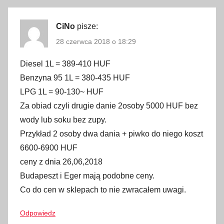
a
p
CiNo
pisze:
e
28 czerwca 2018 o 18:29
s
Diesel 1L = 389-410 HUF
z
t
Benzyna 95 1L = 380-435 HUF
,
LPG 1L = 90-130~ HUF
c
Za obiad czyli drugie danie 2osoby 5000 HUF bez
e
wody lub soku bez zupy.
n
Przykład 2 osoby dwa dania + piwko do niego koszt
y
6600-6900 HUF
,
ceny z dnia 26,06,2018
c
Budapeszt i Eger mają podobne ceny.
e
Co do cen w sklepach to nie zwracałem uwagi.
n
y
Odpowiedz
n