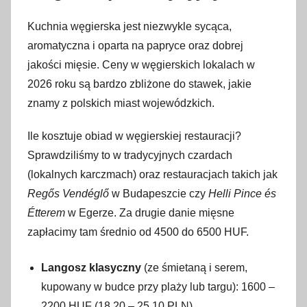
Kuchnia węgierska jest niezwykle sycąca,
aromatyczna i oparta na papryce oraz dobrej
jakości mięsie. Ceny w węgierskich lokalach w
2026 roku są bardzo zbliżone do stawek, jakie
znamy z polskich miast wojewódzkich.
Ile kosztuje obiad w węgierskiej restauracji?
Sprawdziliśmy to w tradycyjnych czardach
(lokalnych karczmach) oraz restauracjach takich jak
Regős Vendéglő
w Budapeszcie czy
Helli Pince és
Étterem
w Egerze. Za drugie danie mięsne
zapłacimy tam średnio od 4500 do 6500 HUF.
Langosz klasyczny
(ze śmietaną i serem,
kupowany w budce przy plaży lub targu): 1600 –
2200 HUF (18,20 – 25,10 PLN)