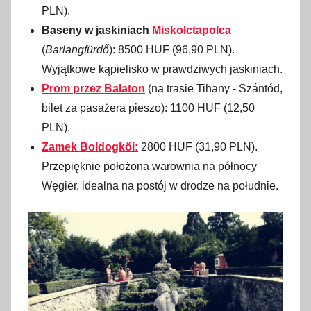
PLN).
Baseny w jaskiniach
Miskolctapolca
(
Barlangfürdő
): 8500 HUF (96,90 PLN).
Wyjątkowe kąpielisko w prawdziwych jaskiniach.
Prom przez Balaton
(na trasie Tihany - Szántód,
bilet za pasażera pieszo): 1100 HUF (12,50
PLN).
Zamek Boldogkői:
2800 HUF (31,90 PLN).
Przepięknie położona warownia na północy
Węgier, idealna na postój w drodze na południe.