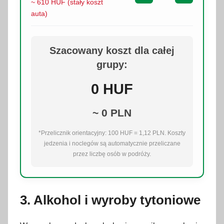
~ 610 HUF (stały koszt
auta)
Szacowany koszt dla całej
grupy:
0
HUF
~
0
PLN
*Przelicznik orientacyjny: 100 HUF = 1,12 PLN. Koszty
jedzenia i noclegów są automatycznie przeliczane
przez liczbę osób w podróży.
3. Alkohol i wyroby tytoniowe