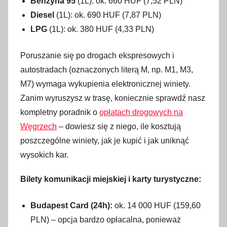
Benzyna 95
(1L): ok. 660 HUF (7,52 PLN)
Diesel
(1L): ok. 690 HUF (7,87 PLN)
LPG
(1L): ok. 380 HUF (4,33 PLN)
Poruszanie się po drogach ekspresowych i
autostradach (oznaczonych literą M, np. M1, M3,
M7) wymaga wykupienia elektronicznej winiety.
Zanim wyruszysz w trasę, koniecznie sprawdź nasz
kompletny poradnik o
opłatach drogowych na
Węgrzech
– dowiesz się z niego, ile kosztują
poszczególne winiety, jak je kupić i jak uniknąć
wysokich kar.
Bilety komunikacji miejskiej i karty turystyczne:
Budapest Card (24h):
ok. 14 000 HUF (159,60
PLN) – opcja bardzo opłacalna, ponieważ