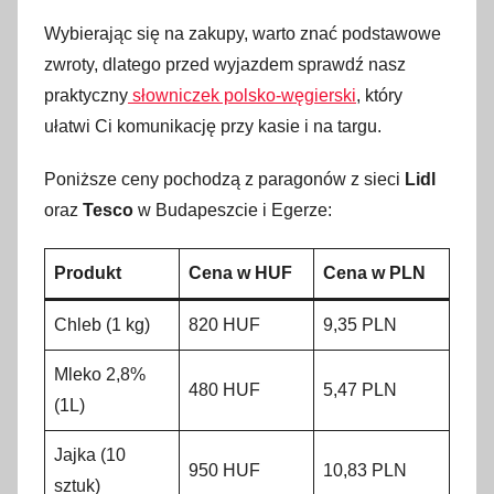
Wybierając się na zakupy, warto znać podstawowe
zwroty, dlatego przed wyjazdem sprawdź nasz
praktyczny
słowniczek polsko-węgierski
, który
ułatwi Ci komunikację przy kasie i na targu.
Poniższe ceny pochodzą z paragonów z sieci
Lidl
oraz
Tesco
w Budapeszcie i Egerze:
Produkt
Cena w HUF
Cena w PLN
Chleb (1 kg)
820 HUF
9,35 PLN
Mleko 2,8%
480 HUF
5,47 PLN
(1L)
Jajka (10
950 HUF
10,83 PLN
sztuk)