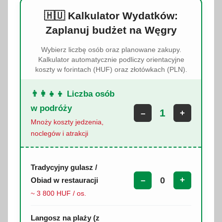
🇭🇺 Kalkulator Wydatków:
Zaplanuj budżet na Węgry
Wybierz liczbę osób oraz planowane zakupy.
Kalkulator automatycznie podliczy orientacyjne
koszty w forintach (HUF) oraz złotówkach (PLN).
👨‍👩‍👧‍👦 Liczba osób
w podróży
–
+
Mnoży koszty jedzenia,
noclegów i atrakcji
Tradycyjny gulasz /
–
+
Obiad w restauracji
~ 3 800 HUF / os.
Langosz na plaży (z