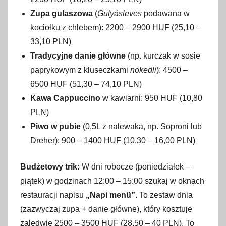
Zupa gulaszowa
(
Gulyásleves
podawana w
kociołku z chlebem): 2200 – 2900 HUF (25,10 –
33,10 PLN)
Tradycyjne danie główne
(np. kurczak w sosie
paprykowym z kluseczkami
nokedli
): 4500 –
6500 HUF (51,30 – 74,10 PLN)
Kawa Cappuccino
w kawiarni: 950 HUF (10,80
PLN)
Piwo w pubie
(0,5L z nalewaka, np. Soproni lub
Dreher): 900 – 1400 HUF (10,30 – 16,00 PLN)
Budżetowy trik:
W dni robocze (poniedziałek –
piątek) w godzinach 12:00 – 15:00 szukaj w oknach
restauracji napisu
„Napi menü”
. To zestaw dnia
(zazwyczaj zupa + danie główne), który kosztuje
zaledwie 2500 – 3500 HUF (28,50 – 40 PLN). To