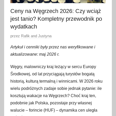
Ceny na Węgrzech 2026: Czy wciąż
jest tanio? Kompletny przewodnik po
wydatkach
O
przez
Rafik and Justyna
p
Artykuł i cenniki były przez nas weryfikowane i
u
aktualizowane: maj 2026 r.
b
l
Węgry, malowniczy kraj leżący w sercu Europy
i
Środkowej, od lat przyciągają turystów bogatą
k
historią, kulturą termalną i winnicami. W 2026 roku
o
wielu podróżnych zadaje sobie jednak pytanie: ile
w
kosztują wakacje na Węgrzech? Choć kraj ten,
a
podobnie jak Polska, pozostaje przy własnej
n
o
walucie – forincie (HUF) – dynamika cen uległa