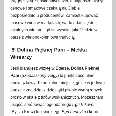
Węgry słyną z doskonałych win, a najlepsze okazje
cenowe i smakowe czekają na Ciebie
bezpośrednio u producentów. Zamiast kupować
masowe wina w marketach, warto udać się do
lokalnych winiarni, gdzie wysoka jakość idzie w
parze z wielopokoleniową tradycją.
🍷 Dolina Pięknej Pani – Mekka
Winiarzy
Jeśli planujesz wizytę w Egerze,
Dolina Pięknej
Pani
(
Szépasszony-völgy
) to punkt absolutnie
obowiązkowy. To unikalne miejsce, gdzie w jednym
punkcie znajdziesz dziesiątki piwnic wydrążonych
prosto w skale z tufów wulkanicznych. Możesz tam
usiąść, spróbować legendarnego
Egri Bikavér
(Bycza Krew) lub słodkiego
Egri Leányka
i kupić