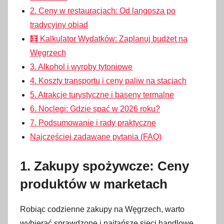
2. Ceny w restauracjach: Od langosza po
tradycyjny obiad
🧮 Kalkulator Wydatków: Zaplanuj budżet na
Węgrzech
3. Alkohol i wyroby tytoniowe
4. Koszty transportu i ceny paliw na stacjach
5. Atrakcje turystyczne i baseny termalne
6. Noclegi: Gdzie spać w 2026 roku?
7. Podsumowanie i rady praktyczne
Najczęściej zadawane pytania (FAQ)
1. Zakupy spożywcze: Ceny
produktów w marketach
Robiąc codzienne zakupy na Węgrzech, warto
wybierać sprawdzone i najtańsze sieci handlowe,