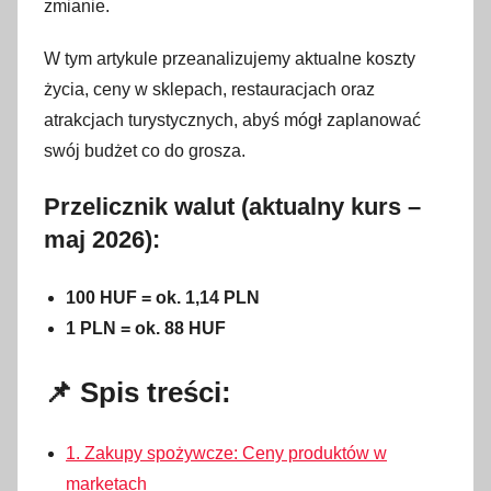
2
zmianie.
2
W tym artykule przeanalizujemy aktualne koszty
m
a
życia, ceny w sklepach, restauracjach oraz
j
atrakcjach turystycznych, abyś mógł zaplanować
a
swój budżet co do grosza.
2
0
Przelicznik walut (aktualny kurs –
2
maj 2026):
6
100 HUF = ok. 1,14 PLN
1 PLN = ok. 88 HUF
📌 Spis treści:
1. Zakupy spożywcze: Ceny produktów w
marketach