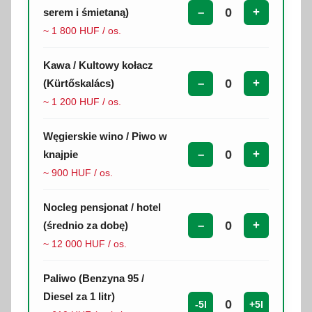
–
+
serem i śmietaną)
~ 1 800 HUF / os.
Kawa / Kultowy kołacz
–
+
(Kürtőskalács)
~ 1 200 HUF / os.
Węgierskie wino / Piwo w
–
+
knajpie
~ 900 HUF / os.
Nocleg pensjonat / hotel
–
+
(średnio za dobę)
~ 12 000 HUF / os.
Paliwo (Benzyna 95 /
Diesel za 1 litr)
-5l
+5l