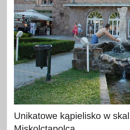
Unikatowe kąpielisko w ska
Miskolctapolca