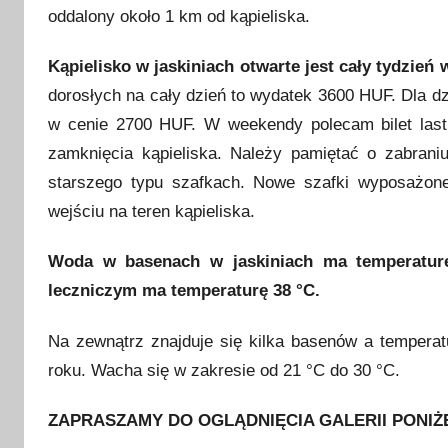
ź
oddalony około 1 km od kąpieliska.
d
z
Kąpielisko w jaskiniach otwarte jest cały tydzień 
i
dorosłych na cały dzień to wydatek 3600 HUF. Dla d
e
w cenie 2700 HUF. W weekendy polecam bilet last
r
zamknięcia kąpieliska. Należy pamiętać o zabran
n
starszego typu szafkach. Nowe szafki wyposażon
i
wejściu na teren kąpieliska.
k
a
Woda w basenach w jaskiniach ma temperaturę
2
leczniczym ma temperaturę 38 °C.
0
1
Na zewnątrz znajduje się kilka basenów a tempera
6
roku. Wacha się w zakresie od 21 °C do 30 °C.
ZAPRASZAMY DO OGLĄDNIĘCIA GALERII PONIŻ