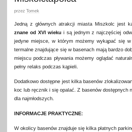
O
przez
Tomek
p
Jedną z głównych atrakcji miasta Miszkolc jest ką
u
znane od XVI wieku
i są jednym z najczęściej od
b
jedyne miejsce, w którym możemy wykąpać się 
l
i
termalne znajdujące się w basenach mają bardzo do
k
miejscu podczas pływania możemy oglądać naturaln
o
pełny relaks podczas kąpieli.
w
a
Dodatkowo dostępne jest kilka basenów zlokalizowa
n
koc lub ręcznik i się opalać. Z basenów dostępnych 
o
dla najmłodszych.
1
0
INFORMACJE PRAKTYCZNE:
p
a
W okolicy basenów znajduje się kilka płatnych parkin