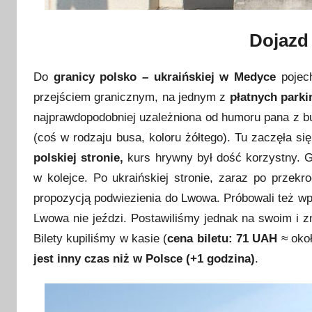
Dojazd
Do
granicy polsko – ukraińskiej w Medyce
pojech
przejściem granicznym, na jednym z
płatnych park
najprawdopodobniej uzależniona od humoru pana z b
(coś w rodzaju busa, koloru żółtego). Tu zaczęła s
polskiej stronie,
kurs hrywny był dość korzystny. 
w kolejce. Po ukraińskiej stronie, zaraz po przekr
propozycją podwiezienia do Lwowa. Próbowali też w
Lwowa nie jeździ. Postawiliśmy jednak na swoim i z
Bilety kupiliśmy w kasie (
cena biletu: 71 UAH
≈ oko
jest inny czas niż w Polsce (+1 godzina)
.