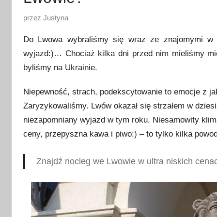
O
przez
Justyna
p
Do Lwowa wybraliśmy się wraz ze znajomymi w j
u
wyjazd:)… Chociaż kilka dni przed nim mieliśmy mi
b
byliśmy na Ukrainie.
l
i
Niepewność, strach, podekscytowanie to emocje z jak
k
Zaryzykowaliśmy. Lwów okazał się strzałem w dziesią
o
w
niezapomniany wyjazd w tym roku. Niesamowity klimat,
a
ceny, przepyszna kawa i piwo:) – to tylko kilka powo
n
o
Znajdź nocleg we Lwowie w ultra niskich cen
1
4
p
a