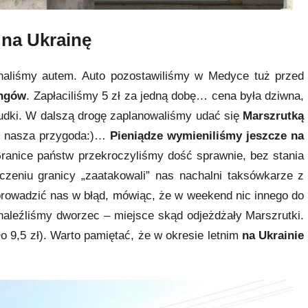
 na Ukrainę
aliśmy autem. Auto pozostawiliśmy w Medyce tuż przed
ingów
. Zapłaciliśmy 5 zł za jedną dobę… cena była dziwna,
udki. W dalszą drogę zaplanowaliśmy udać się
Marszrutką
ię nasza przygoda:)…
Pieniądze wymieniliśmy jeszcze na
Granice państw przekroczyliśmy dość sprawnie, bez stania
oczeniu granicy „zaatakowali” nas nachalni taksówkarze z
prowadzić nas w błąd, mówiąc, że w weekend nic innego do
naleźliśmy dworzec – miejsce skąd odjeżdżały Marszrutki.
ło 9,5 zł). Warto pamiętać, że w okresie letnim
na Ukrainie