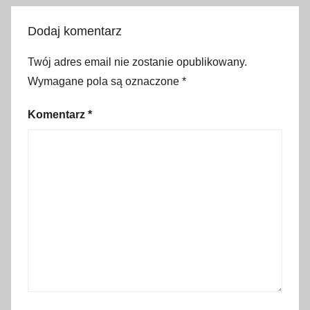
w
y
Dodaj komentarz
,
k
Twój adres email nie zostanie opublikowany.
g
Wymagane pola są oznaczone
*
p
,
Komentarz
*
m
o
g
i
e
l
i
c
a
,
p