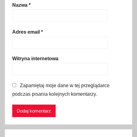
Nazwa
*
o
d
r
ó
Adres email
*
ż
,
ś
Witryna internetowa
n
i
e
Zapamiętaj moje dane w tej przeglądarce
g
podczas pisania kolejnych komentarzy.
,
w
ę
d
r
ó