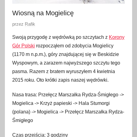
Wiosną na Mogielicę
O
przez
Rafik
p
Swoją przygodę z wędrówką po szczytach z
Korony
u
Gór Polski
rozpocząłem od zdobycia Mogielicy
b
(1170 m n.p.m.), góry znajdującej się w Beskidzie
l
Wyspowym, a zarazem najwyższego szczytu tego
i
pasma. Razem z bratem wyruszyłem 4 kwietnia
k
o
2015 roku. Oto krótki zapis naszej wędrówki.
w
Nasa trasa: Przełęcz Marszałka Rydza-Śmigłego ->
a
Mogielica -> Krzyż papieski -> Hala Stumorgi
n
o
(polana) -> Mogielica -> Przełęcz Marszałka Rydza-
2
Śmigłego
7
Czas przejścia: 3 godziny
p