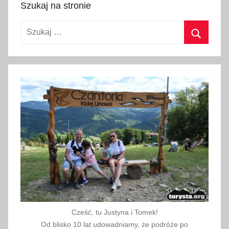
Szukaj na stronie
w
k
Szukaj:
a
,
Szukaj
w
i
o
s
n
a
Cześć, tu Justyna i Tomek!
Od blisko 10 lat udowadniamy, że podróże po