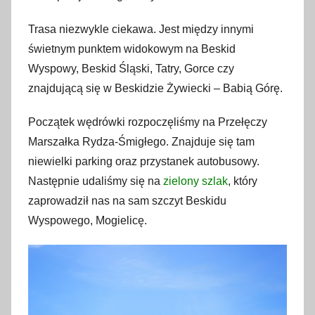
a
Trasa niezwykle ciekawa. Jest między innymi
ź
świetnym punktem widokowym na Beskid
d
Wyspowy, Beskid Śląski, Tatry, Gorce czy
z
i
znajdującą się w Beskidzie Żywiecki – Babią Górę.
e
Początek wędrówki rozpoczęliśmy na Przełęczy
r
Marszałka Rydza-Śmigłego. Znajduje się tam
n
i
niewielki parking oraz przystanek autobusowy.
k
Następnie udaliśmy się na
zielony szlak
, który
a
zaprowadził nas na sam szczyt Beskidu
2
Wyspowego, Mogielicę.
0
1
6