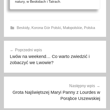
natury, w Beskidach i Tatrach.
Beskidy
,
Korona Gór Polski
,
Małopolskie
,
Polska
b
Nawigacja
e
Poprzedni wpis
wpisu
s
Lwów na weekend… Co warto zwiedzić i
k
zobaczyć we Lwowie?
i
d
w
y
Następny wpis
s
Grota Najświętszej Maryi Panny z Lourdes w
p
Porąbce Uszewskiej
o