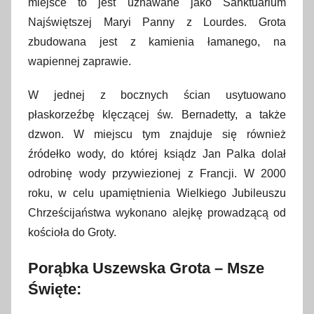
miejsce to jest uznawane jako Sanktuarium
p
Najświętszej Maryi Panny z Lourdes. Grota
a
zbudowana jest z kamienia łamanego, na
ź
wapiennej zaprawie.
d
z
W jednej z bocznych ścian usytuowano
i
płaskorzeźbę klęczącej św. Bernadetty, a także
e
dzwon. W miejscu tym znajduje się również
r
źródełko wody, do której ksiądz Jan Palka dolał
n
odrobinę wody przywiezionej z Francji. W 2000
i
roku, w celu upamiętnienia Wielkiego Jubileuszu
k
Chrześcijaństwa wykonano alejkę prowadzącą od
a
kościoła do Groty.
2
0
Porąbka Uszewska Grota – Msze
1
Święte:
6