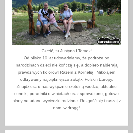
r
d
e
s
,
P
o
Cześć, tu Justyna i Tomek!
r
Od blisko 10 lat udowadniamy, że podróże po
ą
narodzinach dzieci nie kończą się, a dopiero nabierają
b
prawdziwych kolorów! Razem z Kornelią i Mikołajem
k
odkrywamy najpiękniejsze zakątki Polski i Europy.
a
Znajdziesz u nas wyłącznie rzetelną wiedzę, aktualne
cenniki, poradniki o winietach oraz sprawdzone, gotowe
U
plany na udane wycieczki rodzinne. Rozgość się i ruszaj z
s
nami w drogę!
z
e
w
s