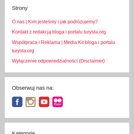
k
Strony
a
O nas | Kim jesteśmy i jak podróżujemy?
,
s
Kontakt z redakcją bloga i portalu turysta.org
a
Współpraca i Reklama | Media Kit bloga i portalu
n
turysta.org
k
Wyłączenie odpowiedzialności (Disclaimer)
t
u
a
r
Obserwuj nas na:
i
u
m
Kategorie