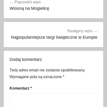
Poprzedni wpis
wpisu
e
Wiosną na Mogielicę
c
e
z
j
Następny wpis
a
Najpopularniejsze targi świąteczne w Europie
t
a
r
Dodaj komentarz
n
o
Twój adres email nie zostanie opublikowany.
w
Wymagane pola są oznaczone
*
s
k
Komentarz
*
a
,
G