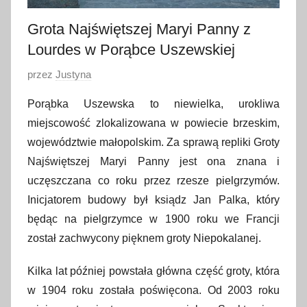
Grota Najświętszej Maryi Panny z
Lourdes w Porąbce Uszewskiej
O
przez
Justyna
p
Porąbka Uszewska to niewielka, urokliwa
u
miejscowość zlokalizowana w powiecie brzeskim,
b
województwie małopolskim. Za sprawą repliki Groty
l
Najświętszej Maryi Panny jest ona znana i
i
uczęszczana co roku przez rzesze pielgrzymów.
k
o
Inicjatorem budowy był ksiądz Jan Palka, który
w
będąc na pielgrzymce w 1900 roku we Francji
a
został zachwycony pięknem groty Niepokalanej.
n
o
Kilka lat później powstała główna część groty, która
2
w 1904 roku została poświęcona. Od 2003 roku
7