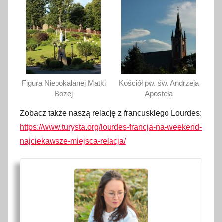
Figura Niepokalanej Matki
Kościół pw. św. Andrzeja
Bożej
Apostoła
Zobacz także naszą relację z francuskiego Lourdes:
https://www.turysta.org/lourdes-francja-na-weekend-
najciekawsze-miejsca-relacja/