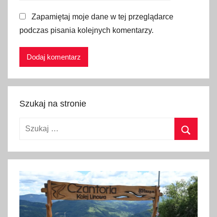
p
Zapamiętaj moje dane w tej przeglądarce
o
l
podczas pisania kolejnych komentarzy.
s
k
a
,
p
Szukaj na stronie
o
l
Szukaj:
s
k
Szukaj
i
e
L
o
u