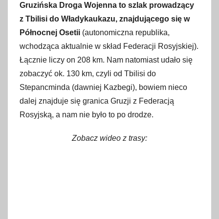
7
Gruzińska Droga Wojenna to szlak prowadzący
l
z Tbilisi do Władykaukazu, znajdującego się w
i
Północnej Osetii
(autonomiczna republika,
p
wchodząca aktualnie w skład Federacji Rosyjskiej).
c
Łącznie liczy on 208 km. Nam natomiast udało się
a
zobaczyć ok. 130 km, czyli od Tbilisi do
2
Stepancminda (dawniej Kazbegi), bowiem nieco
0
dalej znajduje się granica Gruzji z Federacją
1
Rosyjską, a nam nie było to po drodze.
7
Zobacz wideo z trasy: