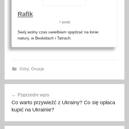
Rafik
+ posts
Swój wolny czas uwielbiam spędzać na łonie
natury, w Beskidach i Tatrach.
Góry
,
Gruzja
a
Nawigacja
t
Poprzedni wpis
wpisu
r
Co warto przywieźć z Ukrainy? Co się opłaca
a
kupić na Ukrainie?
k
c
j