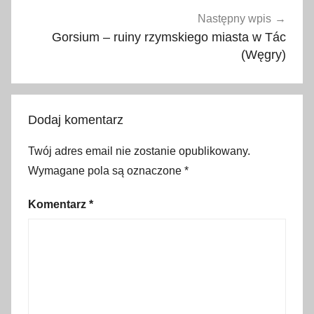
e
Następny wpis
,
Gorsium – ruiny rzymskiego miasta w Tác
d
(Węgry)
r
o
g
Dodaj komentarz
i
ś
Twój adres email nie zostanie opublikowany.
w
Wymagane pola są oznaczone
*
i
a
Komentarz
*
t
a
,
g
d
w