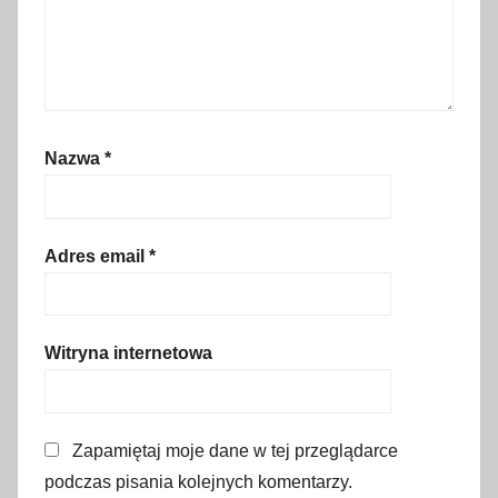
,
g
e
o
r
Nazwa
*
g
i
a
,
Adres email
*
g
r
u
Witryna internetowa
z
i
ń
Zapamiętaj moje dane w tej przeglądarce
s
podczas pisania kolejnych komentarzy.
k