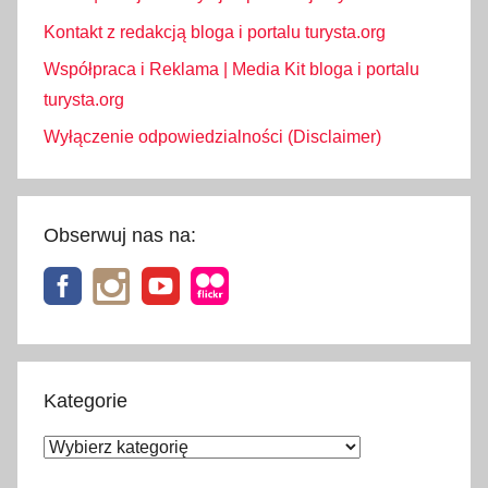
a
k
Kontakt z redakcją bloga i portalu turysta.org
,
Współpraca i Reklama | Media Kit bloga i portalu
t
turysta.org
u
Wyłączenie odpowiedzialności (Disclaimer)
r
y
s
t
Obserwuj nas na:
y
k
a
,
w
y
Kategorie
s
Kategorie
o
k