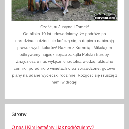
z
j
a
,
Cześć, tu Justyna i Tomek!
k
Od blisko 10 lat udowadniamy, że podróże po
a
narodzinach dzieci nie kończą się, a dopiero nabierają
u
prawdziwych kolorów! Razem z Kornelią i Mikołajem
k
odkrywamy najpiękniejsze zakątki Polski i Europy.
Znajdziesz u nas wyłącznie rzetelną wiedzę, aktualne
a
cenniki, poradniki o winietach oraz sprawdzone, gotowe
z
plany na udane wycieczki rodzinne. Rozgość się i ruszaj z
,
nami w drogę!
p
r
z
y
Strony
s
m
O nas | Kim jesteśmy i jak podróżujemy?