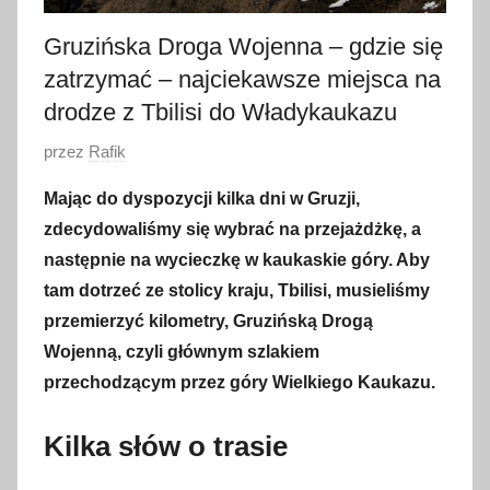
Gruzińska Droga Wojenna – gdzie się
zatrzymać – najciekawsze miejsca na
drodze z Tbilisi do Władykaukazu
O
przez
Rafik
p
Mając do dyspozycji kilka dni w Gruzji,
u
zdecydowaliśmy się wybrać na przejażdżkę, a
b
następnie na wycieczkę w kaukaskie góry. Aby
l
tam dotrzeć ze stolicy kraju, Tbilisi, musieliśmy
i
przemierzyć kilometry, Gruzińską Drogą
k
o
Wojenną, czyli głównym szlakiem
w
przechodzącym przez góry Wielkiego Kaukazu.
a
n
Kilka słów o trasie
o