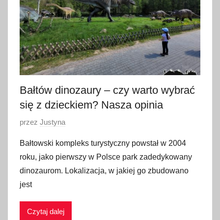
z
n
i
a
2
0
2
Bałtów dinozaury – czy warto wybrać
3
się z dzieckiem? Nasza opinia
O
przez
Justyna
p
Bałtowski kompleks turystyczny powstał w 2004
u
roku, jako pierwszy w Polsce park zadedykowany
b
dinozaurom. Lokalizacja, w jakiej go zbudowano
l
jest
i
k
Czytaj dalej
o