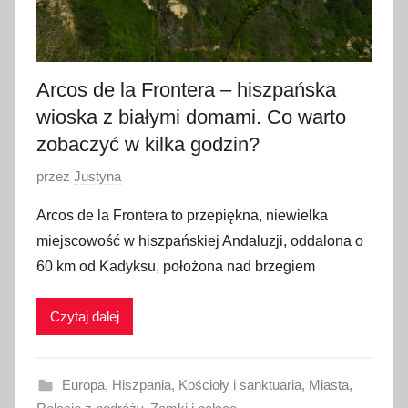
2
0
1
8
Arcos de la Frontera – hiszpańska
wioska z białymi domami. Co warto
zobaczyć w kilka godzin?
O
przez
Justyna
p
Arcos de la Frontera to przepiękna, niewielka
u
miejscowość w hiszpańskiej Andaluzji, oddalona o
b
60 km od Kadyksu, położona nad brzegiem
l
i
Czytaj dalej
k
o
w
Europa
,
Hiszpania
,
Kościoły i sanktuaria
,
Miasta
,
a