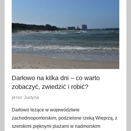
a
j
a
2
0
2
1
Darłowo na kilka dni – co warto
zobaczyć, zwiedzić i robić?
O
przez
Justyna
p
Darłowo leżące w województwie
u
zachodniopomorskim, podzielone rzeką Wieprzą, z
b
szerokimi pięknymi plażami w nadmorskim
l