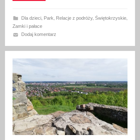
w
a
Dla dzieci
,
Park
,
Relacje z podróży
,
Świętokrzyskie
,
n
Zamki i pałace
o
Dodaj komentarz
1
0
m
a
j
a
2
0
2
2