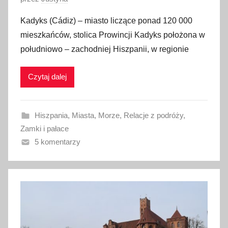
p
Kadyks (Cádiz) – miasto liczące ponad 120 000
u
mieszkańców, stolica Prowincji Kadyks położona w
b
południowo – zachodniej Hiszpanii, w regionie
l
i
Czytaj dalej
k
o
w
Hiszpania
,
Miasta
,
Morze
,
Relacje z podróży
,
a
Zamki i pałace
n
5 komentarzy
o
3
0
l
i
s
t