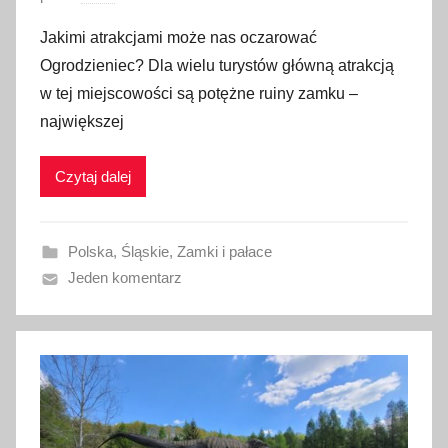
p
Jakimi atrakcjami może nas oczarować
u
Ogrodzieniec? Dla wielu turystów główną atrakcją
b
w tej miejscowości są potężne ruiny zamku –
l
największej
i
k
Czytaj dalej
o
w
a
Polska
,
Śląskie
,
Zamki i pałace
n
Jeden komentarz
o
1
8
s
t
y
c