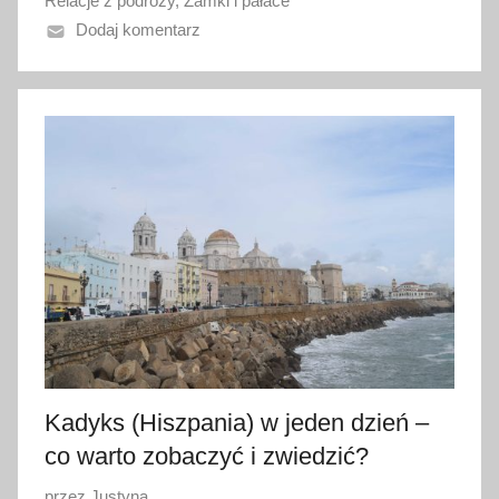
Relacje z podróży
,
Zamki i pałace
n
Dodaj komentarz
o
1
9
l
u
t
e
g
o
2
0
1
8
Kadyks (Hiszpania) w jeden dzień –
co warto zobaczyć i zwiedzić?
O
przez
Justyna