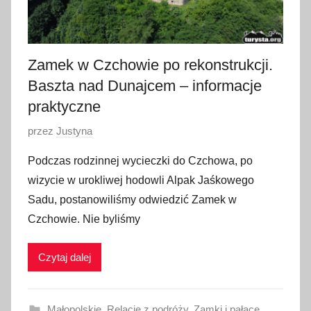
Zamek w Czchowie po rekonstrukcji.
Baszta nad Dunajcem – informacje
praktyczne
O
przez
Justyna
p
Podczas rodzinnej wycieczki do Czchowa, po
u
wizycie w urokliwej hodowli Alpak Jaśkowego
b
Sadu, postanowiliśmy odwiedzić Zamek w
l
Czchowie. Nie byliśmy
i
k
Czytaj dalej
o
w
a
Małopolskie
,
Relacje z podróży
,
Zamki i pałace