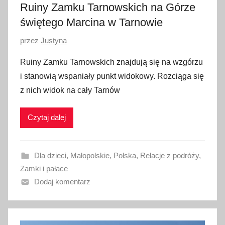
Ruiny Zamku Tarnowskich na Górze
świętego Marcina w Tarnowie
O
przez
Justyna
p
Ruiny Zamku Tarnowskich znajdują się na wzgórzu
u
i stanowią wspaniały punkt widokowy. Rozciąga się
b
z nich widok na cały Tarnów
l
i
Czytaj dalej
k
o
w
Dla dzieci
,
Małopolskie
,
Polska
,
Relacje z podróży
,
a
Zamki i pałace
n
Dodaj komentarz
o
2
7
m