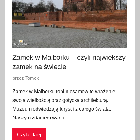
o
p
a
d
a
2
0
Zamek w Malborku – czyli największy
1
zamek na świecie
7
O
przez
Tomek
p
Zamek w Malborku robi niesamowite wrażenie
u
swoją wielkością oraz gotycką architekturą.
b
Muzeum odwiedzają turyści z całego świata.
l
Naszym zdaniem warto
i
k
Czytaj dalej
o