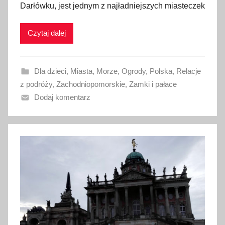
Darłówku, jest jednym z najładniejszych miasteczek
i
k
Czytaj dalej
o
w
a
Dla dzieci
,
Miasta
,
Morze
,
Ogrody
,
Polska
,
Relacje
n
z podróży
,
Zachodniopomorskie
,
Zamki i pałace
o
Dodaj komentarz
1
9
l
i
s
t
o
p
a
d