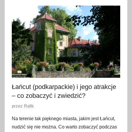
9
k
w
i
e
t
n
i
a
2
0
Łańcut (podkarpackie) i jego atrakcje
1
– co zobaczyć i zwiedzić?
9
O
przez
Rafik
p
Na terenie tak pięknego miasta, jakim jest Łańcut,
u
nudzić się nie można. Co warto zobaczyć podczas
b