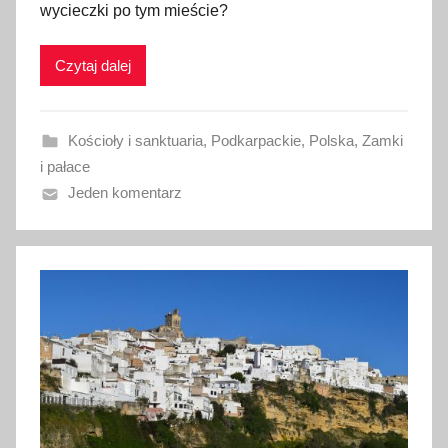
wycieczki po tym mieście?
l
i
Czytaj dalej
k
o
w
Kościoły i sanktuaria
,
Podkarpackie
,
Polska
,
Zamki
a
i pałace
n
Jeden komentarz
o
3
s
i
e
r
p
n
i
a