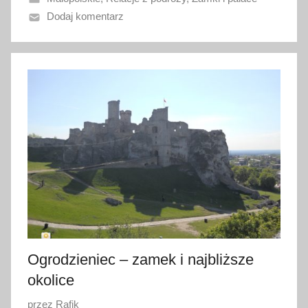
n
Dodaj komentarz
o
8
k
w
i
e
t
n
i
a
2
0
2
4
Ogrodzieniec – zamek i najbliższe
okolice
O
przez
Rafik