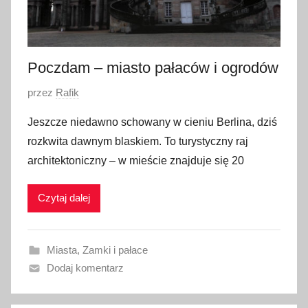
a
2
0
2
Poczdam – miasto pałaców i ogrodów
0
O
przez
Rafik
p
Jeszcze niedawno schowany w cieniu Berlina, dziś
u
rozkwita dawnym blaskiem. To turystyczny raj
b
architektoniczny – w mieście znajduje się 20
l
i
Czytaj dalej
k
o
w
Miasta
,
Zamki i pałace
a
Dodaj komentarz
n
o
2