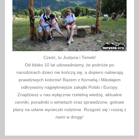
a
2
0
1
7
Cześć, tu Justyna i Tomek!
Od blisko 10 lat udowadniamy, że podróże po
narodzinach dzieci nie kończą się, a dopiero nabierają
prawdziwych kolorów! Razem z Kornelią i Mikołajem
odkrywamy najpiękniejsze zakątki Polski i Europy.
Znajdziesz u nas wyłącznie rzetelną wiedzę, aktualne
cenniki, poradniki o winietach oraz sprawdzone, gotowe
plany na udane wycieczki rodzinne. Rozgość się i ruszaj z
nami w drogę!