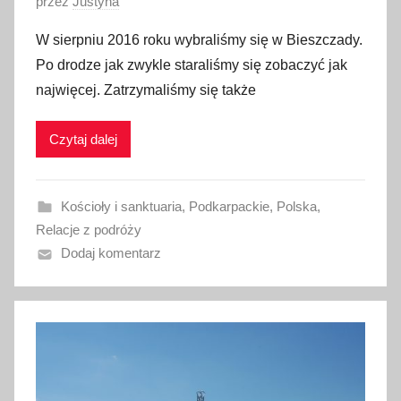
O
przez
Justyna
p
W sierpniu 2016 roku wybraliśmy się w Bieszczady.
u
Po drodze jak zwykle staraliśmy się zobaczyć jak
b
najwięcej. Zatrzymaliśmy się także
l
i
Czytaj dalej
k
o
w
Kościoły i sanktuaria
,
Podkarpackie
,
Polska
,
a
Relacje z podróży
n
Dodaj komentarz
o
2
7
s
t
y
c