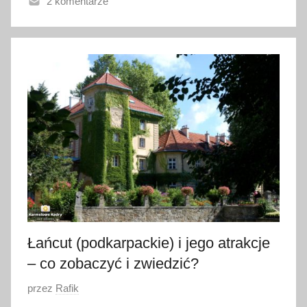
2 komentarze
4
l
i
s
t
o
p
a
d
a
2
0
2
0
Łańcut (podkarpackie) i jego atrakcje
– co zobaczyć i zwiedzić?
O
przez
Rafik
p