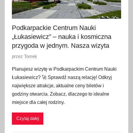
Podkarpackie Centrum Nauki
„Łukasiewicz” – nauka i kosmiczna
przygoda w jednym. Nasza wizyta
O
przez
Tomek
p
Planujesz wizytę w Podkarpackim Centrum Nauki
u
Łukasiewicz? 🚀 Sprawdź naszą relację! Odkryj
b
największe atrakcje, aktualne ceny biletów i
l
godziny otwarcia. Zobacz, dlaczego to idealne
i
miejsce dla całej rodziny.
k
o
w
Czytaj dalej
a