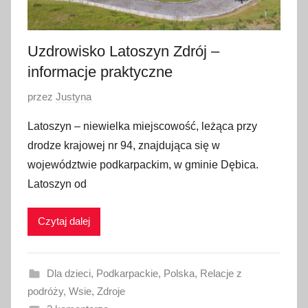
a
2
0
Uzdrowisko Latoszyn Zdrój –
2
informacje praktyczne
2
O
przez
Justyna
p
Latoszyn – niewielka miejscowość, leżąca przy
u
drodze krajowej nr 94, znajdująca się w
b
województwie podkarpackim, w gminie Dębica.
l
Latoszyn od
i
k
Czytaj dalej
o
w
a
Dla dzieci
,
Podkarpackie
,
Polska
,
Relacje z
n
podróży
,
Wsie
,
Zdroje
o