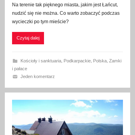
Na terenie tak pięknego miasta, jakim jest Łańcut,
u
nudzić się nie można. Co warto zobaczyć podczas
b
wycieczki po tym mieście?
l
i
Czytaj dalej
k
o
w
Kościoły i sanktuaria
,
Podkarpackie
,
Polska
,
Zamki
a
i pałace
n
Jeden komentarz
o
3
s
i
e
r
p
n