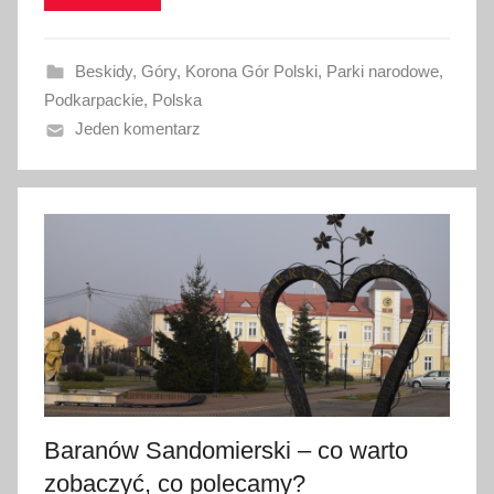
o
w
Beskidy
,
Góry
,
Korona Gór Polski
,
Parki narodowe
,
a
Podkarpackie
,
Polska
n
Jeden komentarz
o
9
w
r
z
e
ś
n
i
a
2
Baranów Sandomierski – co warto
0
1
zobaczyć, co polecamy?