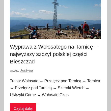
z
n
i
a
2
0
1
Wyprawa z Wołosatego na Tarnicę –
7
najwyższy szczyt polskiej części
Bieszczad
O
przez
Justyna
p
Trasa: Wołosate → Przełęcz pod Tarnicą → Tarnica
u
→ Przełęcz pod Tarnicą → Szeroki Wierch →
b
Ustrzyki Górne → Wołosate Czas
l
i
Czytaj dalej
k