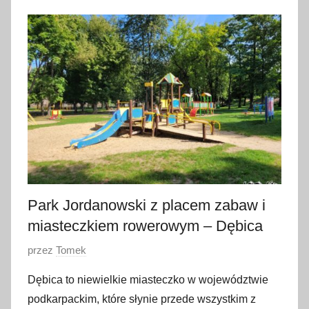
e
r
p
n
i
a
2
0
2
5
Park Jordanowski z placem zabaw i
miasteczkiem rowerowym – Dębica
O
przez
Tomek
p
Dębica to niewielkie miasteczko w województwie
u
podkarpackim, które słynie przede wszystkim z
b