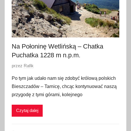
i
a
2
0
1
8
Na Połoninę Wetlińską – Chatka
Puchatka 1228 m n.p.m.
O
przez
Rafik
p
Po tym jak udało nam się zdobyć królową polskich
u
Bieszczadów – Tarnicę, chcąc kontynuować naszą
b
przygodę z tymi górami, kolejnego
l
i
Czytaj dalej
k
o
w