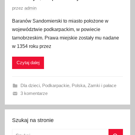
6
O
przez
admin
p
Baranów Sandomierski to miasto położone w
u
województwie podkarpackim, w powiecie
b
tarnobrzeskim. Prawa miejskie zostały mu nadane
l
w 1354 roku przez
i
k
Czytaj dalej
o
w
a
Dla dzieci
,
Podkarpackie
,
Polska
,
Zamki i pałace
n
3 komentarze
o
9
m
a
Szukaj na stronie
r
Szukaj:
c