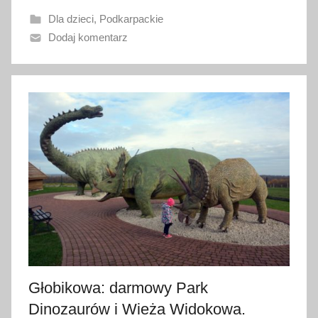
n
Dla dzieci
,
Podkarpackie
o
Dodaj komentarz
1
2
s
i
e
r
p
n
i
a
2
0
2
5
Głobikowa: darmowy Park
Dinozaurów i Wieża Widokowa.