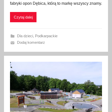
fabryki opon Dębica, którą to markę wszyscy znamy.
l
i
Czytaj dalej
k
o
w
Dla dzieci
,
Podkarpackie
a
Dodaj komentarz
n
o
2
2
s
i
e
r
p
n
i