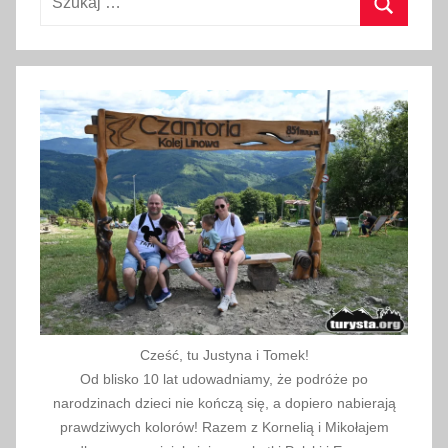
a
Szukaj
2
0
1
6
Cześć, tu Justyna i Tomek!
Od blisko 10 lat udowadniamy, że podróże po
narodzinach dzieci nie kończą się, a dopiero nabierają
prawdziwych kolorów! Razem z Kornelią i Mikołajem