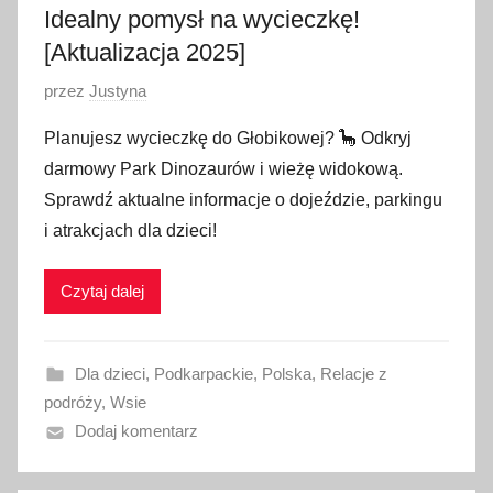
Idealny pomysł na wycieczkę!
[Aktualizacja 2025]
O
przez
Justyna
p
Planujesz wycieczkę do Głobikowej? 🦕 Odkryj
u
darmowy Park Dinozaurów i wieżę widokową.
b
Sprawdź aktualne informacje o dojeździe, parkingu
l
i atrakcjach dla dzieci!
i
k
Czytaj dalej
o
w
a
Dla dzieci
,
Podkarpackie
,
Polska
,
Relacje z
n
podróży
,
Wsie
o
Dodaj komentarz
5
s
i