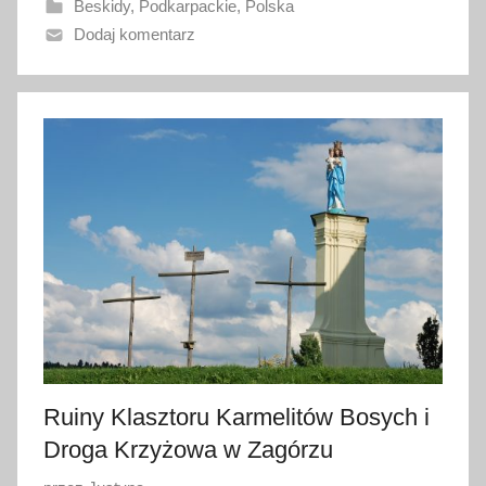
Beskidy
,
Podkarpackie
,
Polska
a
Dodaj komentarz
n
o
1
2
l
u
t
e
g
o
2
0
1
7
Ruiny Klasztoru Karmelitów Bosych i
Droga Krzyżowa w Zagórzu