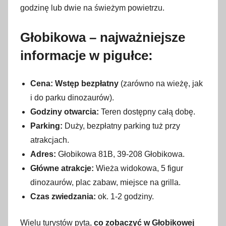
o
godzinę lub dwie na świeżym powietrzu.
5
s
Głobikowa – najważniejsze
i
informacje w pigułce:
e
r
p
Cena:
Wstęp bezpłatny
(zarówno na wieżę, jak
n
i do parku dinozaurów).
i
Godziny otwarcia:
Teren dostępny całą dobę.
a
Parking:
Duży, bezpłatny parking tuż przy
2
atrakcjach.
0
Adres:
Głobikowa 81B, 39-208 Głobikowa.
2
Główne atrakcje:
Wieża widokowa, 5 figur
5
dinozaurów, plac zabaw, miejsce na grilla.
Czas zwiedzania:
ok. 1-2 godziny.
Wielu turystów pyta,
co zobaczyć w Głobikowej