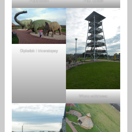
Pteranodon
Plac zabaw
Diplodok i triceratopsy
Wieża widokowa