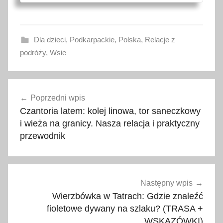
Dla dzieci
,
Podkarpackie
,
Polska
,
Relacje z
podróży
,
Wsie
d
Nawigacja
i
Poprzedni wpis
wpisu
n
Czantoria latem: kolej linowa, tor saneczkowy
o
i wieża na granicy. Nasza relacja i praktyczny
z
przewodnik
a
u
r
y
Następny wpis
,
Wierzbówka w Tatrach: Gdzie znaleźć
fioletowe dywany na szlaku? (TRASA +
d
WSKAZÓWKI)
i