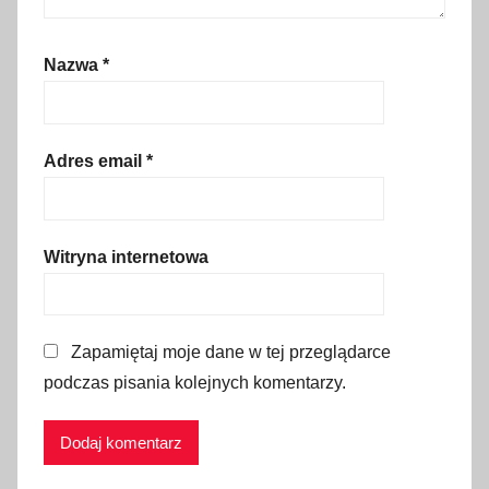
P
a
Nazwa
*
r
k
D
i
Adres email
*
n
o
z
Witryna internetowa
a
u
r
Zapamiętaj moje dane w tej przeglądarce
ó
podczas pisania kolejnych komentarzy.
w
,
p
l