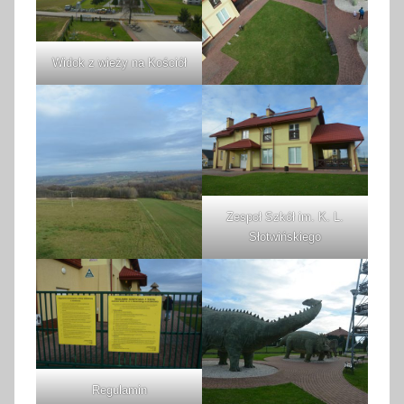
Widok z wieży na Kościół
Zespoł Szkół im. K. L.
Słotwińskiego
Regulamin