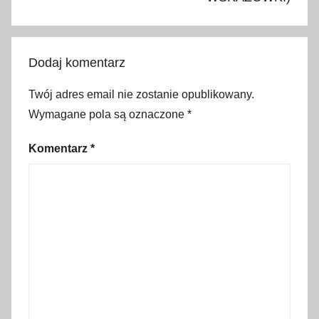
p
l
o
Dodaj komentarz
d
o
Twój adres email nie zostanie opublikowany.
k
Wymagane pola są oznaczone
*
,
G
Komentarz
*
ł
o
b
i
k
o
w
a
,