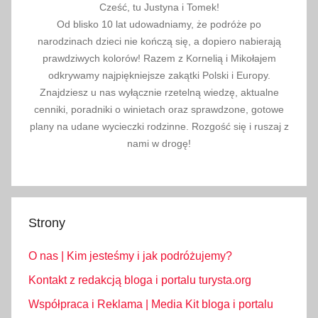
i
Cześć, tu Justyna i Tomek!
e
Od blisko 10 lat udowadniamy, że podróże po
,
narodzinach dzieci nie kończą się, a dopiero nabierają
p
prawdziwych kolorów! Razem z Kornelią i Mikołajem
odkrywamy najpiękniejsze zakątki Polski i Europy.
o
Znajdziesz u nas wyłącznie rzetelną wiedzę, aktualne
d
cenniki, poradniki o winietach oraz sprawdzone, gotowe
k
plany na udane wycieczki rodzinne. Rozgość się i ruszaj z
a
nami w drogę!
r
p
a
c
Strony
k
i
O nas | Kim jesteśmy i jak podróżujemy?
e
,
Kontakt z redakcją bloga i portalu turysta.org
p
Współpraca i Reklama | Media Kit bloga i portalu
t