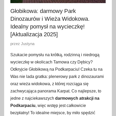
Głobikowa: darmowy Park
Dinozaurów i Wieża Widokowa.
Idealny pomysł na wycieczkę!
[Aktualizacja 2025]
O
przez
Justyna
p
Szukacie pomysłu na krótką, rodzinną i niedrogą
u
wycieczkę w okolicach Tarnowa czy Dębicy?
b
Odkryjcie Głobikową na Podkarpaciu! Czeka tu na
l
Was nie lada gratka: plenerowy park z dinozaurami
i
oraz wieża widokowa, z której rozciąga się
k
o
zachwycająca panorama Karpat. Co najlepsze, to
w
jedne z najciekawszych
darmowych atrakcji na
a
Podkarpaciu
, więc wstęp jest całkowicie
n
bezpłatny! To idealne miejsce, by miło spędzić