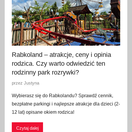
w
c
a
2
0
2
6
Rabkoland – atrakcje, ceny i opinia
rodzica. Czy warto odwiedzić ten
rodzinny park rozrywki?
O
przez
Justyna
p
Wybierasz się do Rabkolandu? Sprawdź cennik,
u
bezpłatne parkingi i najlepsze atrakcje dla dzieci (2-
b
12 lat) opisane okiem rodzica!
l
i
Czytaj dalej
k