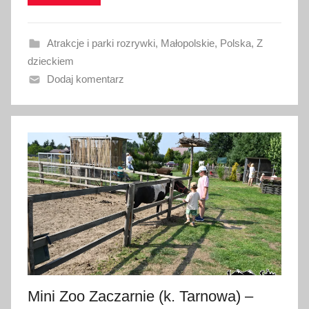
o
w
Atrakcje i parki rozrywki
,
Małopolskie
,
Polska
,
Z
a
dzieckiem
n
Dodaj komentarz
o
1
1
c
z
e
r
w
c
a
2
0
Mini Zoo Zaczarnie (k. Tarnowa) –
2