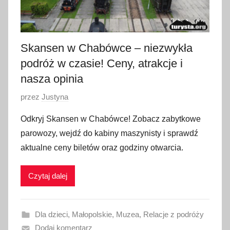
Skansen w Chabówce – niezwykła
podróż w czasie! Ceny, atrakcje i
nasza opinia
O
przez
Justyna
p
Odkryj Skansen w Chabówce! Zobacz zabytkowe
u
parowozy, wejdź do kabiny maszynisty i sprawdź
b
aktualne ceny biletów oraz godziny otwarcia.
l
i
Czytaj dalej
k
o
w
Dla dzieci
,
Małopolskie
,
Muzea
,
Relacje z podróży
a
Dodaj komentarz