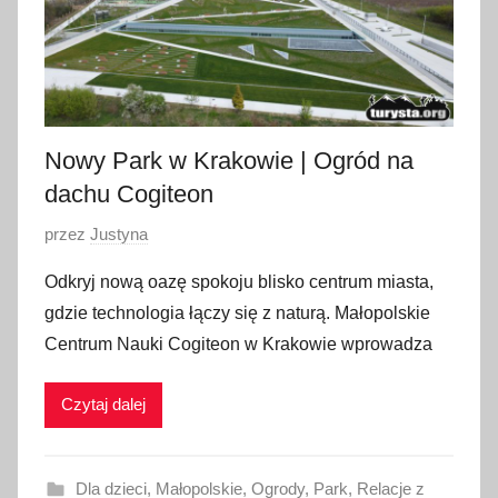
o
2
0
2
5
Nowy Park w Krakowie | Ogród na
dachu Cogiteon
O
przez
Justyna
p
Odkryj nową oazę spokoju blisko centrum miasta,
u
gdzie technologia łączy się z naturą. Małopolskie
b
Centrum Nauki Cogiteon w Krakowie wprowadza
l
i
Czytaj dalej
k
o
w
Dla dzieci
,
Małopolskie
,
Ogrody
,
Park
,
Relacje z
a