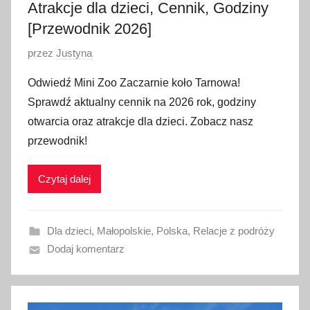
Atrakcje dla dzieci, Cennik, Godziny
6
[Przewodnik 2026]
O
przez
Justyna
p
Odwiedź Mini Zoo Zaczarnie koło Tarnowa!
u
Sprawdź aktualny cennik na 2026 rok, godziny
b
otwarcia oraz atrakcje dla dzieci. Zobacz nasz
l
przewodnik!
i
k
Czytaj dalej
o
w
a
Dla dzieci
,
Małopolskie
,
Polska
,
Relacje z podróży
n
Dodaj komentarz
o
7
c
z