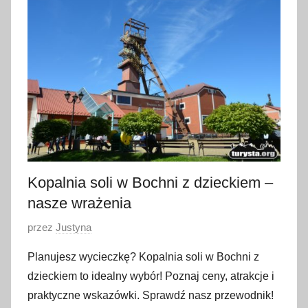
e
r
w
c
a
2
0
2
6
Kopalnia soli w Bochni z dzieckiem –
nasze wrażenia
O
przez
Justyna
p
Planujesz wycieczkę? Kopalnia soli w Bochni z
u
dzieckiem to idealny wybór! Poznaj ceny, atrakcje i
b
praktyczne wskazówki. Sprawdź nasz przewodnik!
l