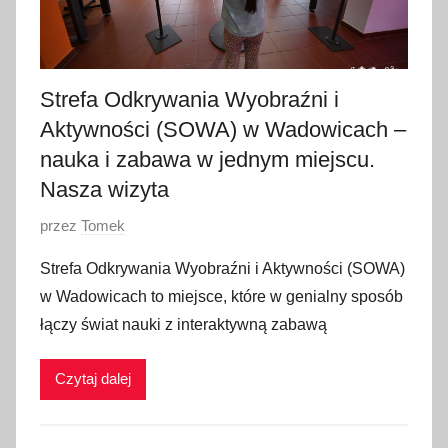
0
2
6
Strefa Odkrywania Wyobraźni i
Aktywności (SOWA) w Wadowicach –
nauka i zabawa w jednym miejscu.
Nasza wizyta
O
przez
Tomek
p
Strefa Odkrywania Wyobraźni i Aktywności (SOWA)
u
w Wadowicach to miejsce, które w genialny sposób
b
łączy świat nauki z interaktywną zabawą
l
i
Czytaj dalej
k
o
w