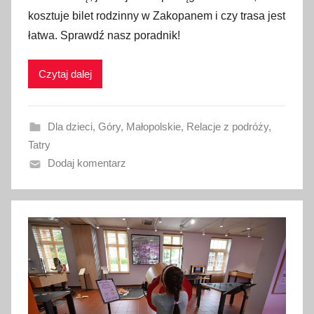
b
kosztuje bilet rodzinny w Zakopanem i czy trasa jest
l
łatwa. Sprawdź nasz poradnik!
i
k
Czytaj dalej
o
w
a
Dla dzieci
,
Góry
,
Małopolskie
,
Relacje z podróży
,
n
Tatry
o
Dodaj komentarz
1
8
l
u
t
e
g
o
2