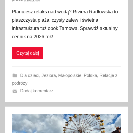
p
Planujesz relaks nad wodą? Riviera Radłowska to
u
piaszczysta plaża, czysty zalew i świetna
b
infrastruktura tuż obok Tarnowa. Sprawdź aktualny
l
cennik na 2026 rok!
i
k
Czytaj dalej
o
w
a
Dla dzieci
,
Jeziora
,
Małopolskie
,
Polska
,
Relacje z
n
podróży
o
Dodaj komentarz
2
5
c
z
e
r