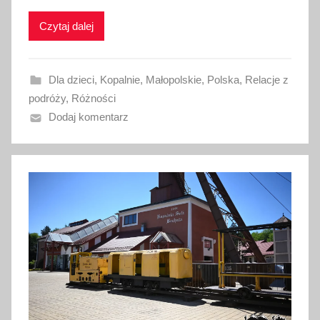
i
Czytaj dalej
k
o
w
Dla dzieci
,
Kopalnie
,
Małopolskie
,
Polska
,
Relacje z
a
podróży
,
Różności
n
Dodaj komentarz
o
1
3
m
a
j
a
2
0
2
6