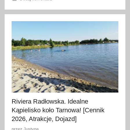
n
o
2
l
i
p
c
a
2
0
2
6
Riviera Radłowska. Idealne
Kąpielisko koło Tarnowa! [Cennik
2026, Atrakcje, Dojazd]
O
przez
Justyna