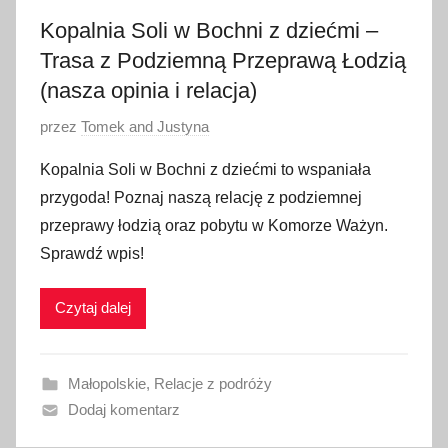
Kopalnia Soli w Bochni z dziećmi –
Trasa z Podziemną Przeprawą Łodzią
(nasza opinia i relacja)
O
przez
Tomek and Justyna
p
Kopalnia Soli w Bochni z dziećmi to wspaniała
u
przygoda! Poznaj naszą relację z podziemnej
b
przeprawy łodzią oraz pobytu w Komorze Ważyn.
l
Sprawdź wpis!
i
k
Czytaj dalej
o
w
a
Małopolskie
,
Relacje z podróży
n
Dodaj komentarz
o
1