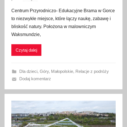
p
Centrum Przyrodniczo- Edukacyjne Brama w Gorce
u
to niezwykłe miejsce, które łączy naukę, zabawę i
b
bliskość natury. Położona w malowniczym
l
Waksmundzie,
i
k
Czytaj dalej
o
w
a
Dla dzieci
,
Góry
,
Małopolskie
,
Relacje z podróży
n
Dodaj komentarz
o
5
l
u
t
e
g