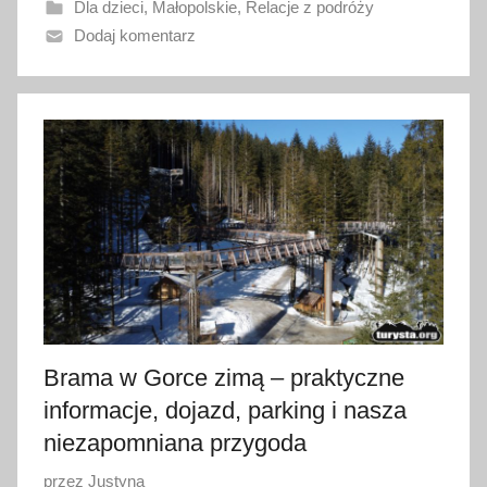
Dla dzieci
,
Małopolskie
,
Relacje z podróży
a
Dodaj komentarz
n
o
2
8
l
i
p
c
a
2
0
2
Brama w Gorce zimą – praktyczne
5
informacje, dojazd, parking i nasza
niezapomniana przygoda
O
przez
Justyna