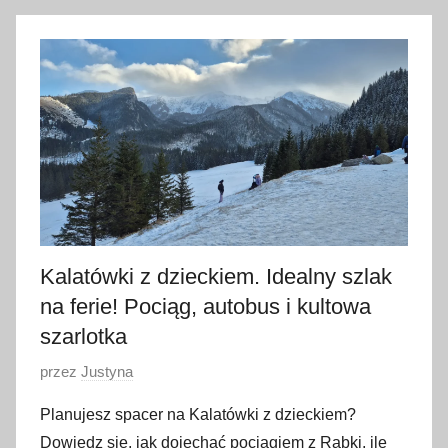
2
m
a
j
a
2
0
2
6
Kalatówki z dzieckiem. Idealny szlak
na ferie! Pociąg, autobus i kultowa
szarlotka
O
przez
Justyna
p
Planujesz spacer na Kalatówki z dzieckiem?
u
Dowiedz się, jak dojechać pociągiem z Rabki, ile