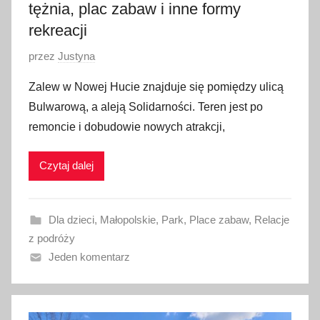
tężnia, plac zabaw i inne formy
rekreacji
O
przez
Justyna
p
Zalew w Nowej Hucie znajduje się pomiędzy ulicą
u
Bulwarową, a aleją Solidarności. Teren jest po
b
remoncie i dobudowie nowych atrakcji,
l
i
Czytaj dalej
k
o
w
Dla dzieci
,
Małopolskie
,
Park
,
Place zabaw
,
Relacje
a
z podróży
n
Jeden komentarz
o
8
c
z