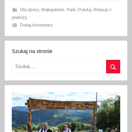
w
Dla dzieci
,
Małopolskie
,
Park
,
Polska
,
Relacje z
a
podróży
n
Dodaj komentarz
o
1
3
m
Szukaj na stronie
a
Szukaj:
j
a
Szukaj
2
0
2
1