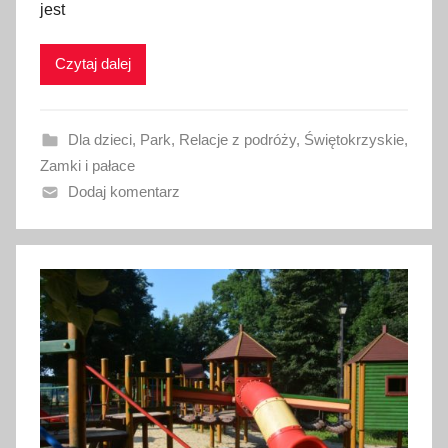
jest
i
k
Czytaj dalej
o
w
a
Dla dzieci
,
Park
,
Relacje z podróży
,
Świętokrzyskie
,
n
Zamki i pałace
o
Dodaj komentarz
1
0
m
a
j
a
2
0
2
2