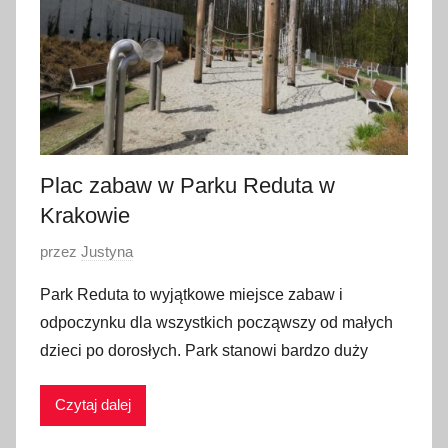
a
2
0
2
1
Plac zabaw w Parku Reduta w
Krakowie
O
przez
Justyna
p
Park Reduta to wyjątkowe miejsce zabaw i
u
odpoczynku dla wszystkich począwszy od małych
b
dzieci po dorosłych. Park stanowi bardzo duży
l
i
Czytaj dalej
k
o