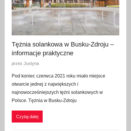
i
e
r
n
i
k
Tężnia solankowa w Busku-Zdroju –
a
informacje praktyczne
2
O
przez
Justyna
0
p
2
Pod koniec czerwca 2021 roku miało miejsce
u
3
otwarcie jednej z największych i
b
najnowocześniejszych tężni solankowych w
l
Polsce. Tężnia w Busku-Zdroju
i
k
Czytaj dalej
o
w