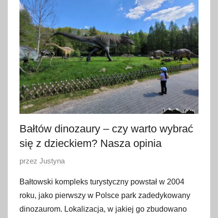
e
r
w
c
a
2
0
2
2
Bałtów dinozaury – czy warto wybrać
się z dzieckiem? Nasza opinia
O
przez
Justyna
p
Bałtowski kompleks turystyczny powstał w 2004
u
roku, jako pierwszy w Polsce park zadedykowany
b
dinozaurom. Lokalizacja, w jakiej go zbudowano
l