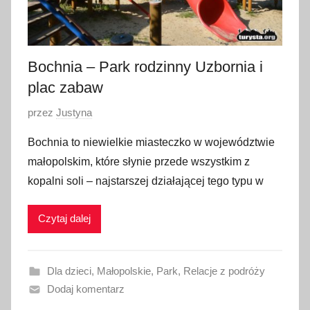
Bochnia – Park rodzinny Uzbornia i
plac zabaw
O
przez
Justyna
p
Bochnia to niewielkie miasteczko w województwie
u
małopolskim, które słynie przede wszystkim z
b
kopalni soli – najstarszej działającej tego typu w
l
i
Czytaj dalej
k
o
w
Dla dzieci
,
Małopolskie
,
Park
,
Relacje z podróży
a
Dodaj komentarz
n