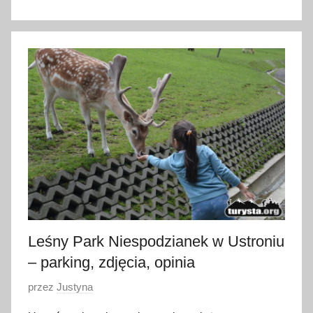
1
1
k
w
i
e
t
n
i
a
2
0
2
Leśny Park Niespodzianek w Ustroniu
4
– parking, zdjęcia, opinia
O
przez
Justyna
p