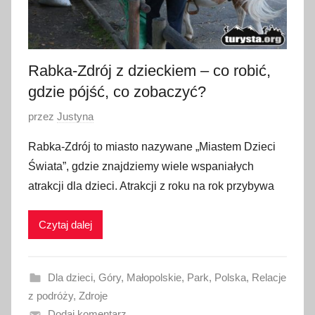
e
r
n
i
Rabka-Zdrój z dzieckiem – co robić,
k
gdzie pójść, co zobaczyć?
a
O
przez
Justyna
2
p
0
Rabka-Zdrój to miasto nazywane „Miastem Dzieci
u
2
Świata”, gdzie znajdziemy wiele wspaniałych
b
1
atrakcji dla dzieci. Atrakcji z roku na rok przybywa
l
i
Czytaj dalej
k
o
w
Dla dzieci
,
Góry
,
Małopolskie
,
Park
,
Polska
,
Relacje
a
z podróży
,
Zdroje
n
Dodaj komentarz