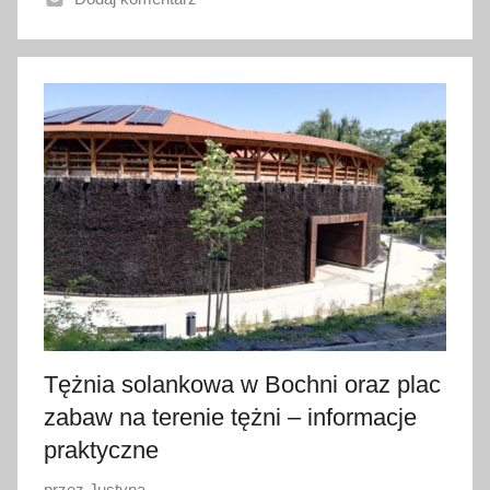
o
8
w
r
z
e
ś
n
i
a
2
0
2
1
Tężnia solankowa w Bochni oraz plac
zabaw na terenie tężni – informacje
praktyczne
O
przez
Justyna