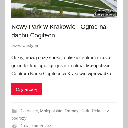
Nowy Park w Krakowie | Ogród na
dachu Cogiteon
O
przez
Justyna
p
Odkryj nową oazę spokoju blisko centrum miasta,
u
gdzie technologia łączy się z naturą. Małopolskie
b
Centrum Nauki Cogiteon w Krakowie wprowadza
l
i
Czytaj dalej
k
o
w
Dla dzieci
,
Małopolskie
,
Ogrody
,
Park
,
Relacje z
a
podróży
n
Dodaj komentarz
o