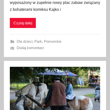
wyposażony w zupełnie nowy plac zabaw związany
b
z bohaterami komiksu Kajko i
l
i
Czytaj dalej
k
o
w
Dla dzieci
,
Park
,
Pomorskie
a
Dodaj komentarz
n
o
1
0
p
a
ź
d
z
i