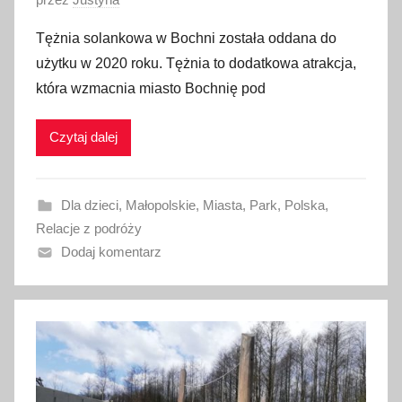
p
Tężnia solankowa w Bochni została oddana do
u
użytku w 2020 roku. Tężnia to dodatkowa atrakcja,
b
która wzmacnia miasto Bochnię pod
l
i
Czytaj dalej
k
o
w
Dla dzieci
,
Małopolskie
,
Miasta
,
Park
,
Polska
,
a
Relacje z podróży
n
Dodaj komentarz
o
2
8
l
i
p
c