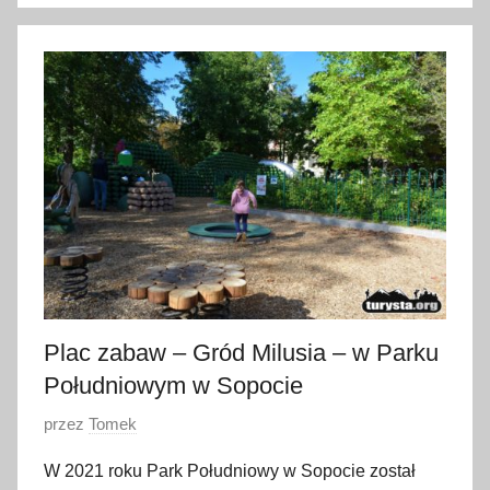
o
1
0
m
a
r
c
a
2
0
2
2
Plac zabaw – Gród Milusia – w Parku
Południowym w Sopocie
O
przez
Tomek
p
W 2021 roku Park Południowy w Sopocie został
u