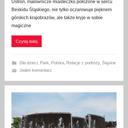
Ustroń, malownicze miasteczko położone w sercu
u
Beskidu Śląskiego, nie tylko oczarowuje pięknem
b
górskich krajobrazów, ale także kryje w sobie
l
magiczne
i
k
Czytaj dalej
o
w
a
Dla dzieci
,
Park
,
Polska
,
Relacje z podróży
,
Śląskie
n
Jeden komentarz
o
1
0
p
a
ź
d
z