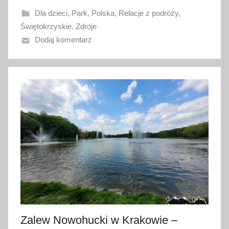
a
Dla dzieci
,
Park
,
Polska
,
Relacje z podróży
,
n
Świętokrzyskie
,
Zdroje
o
Dodaj komentarz
3
k
w
i
e
t
n
i
a
2
0
2
3
Zalew Nowohucki w Krakowie –