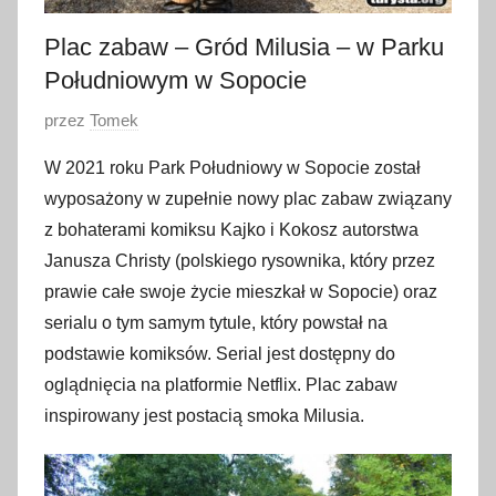
Plac zabaw – Gród Milusia – w Parku
Południowym w Sopocie
O
przez
Tomek
p
W 2021 roku Park Południowy w Sopocie został
u
wyposażony w zupełnie nowy plac zabaw związany
b
z bohaterami komiksu Kajko i Kokosz autorstwa
l
Janusza Christy (polskiego rysownika, który przez
i
prawie całe swoje życie mieszkał w Sopocie) oraz
k
o
serialu o tym samym tytule, który powstał na
w
podstawie komiksów. Serial jest dostępny do
a
oglądnięcia na platformie Netflix. Plac zabaw
n
inspirowany jest postacią smoka Milusia.
o
1
0