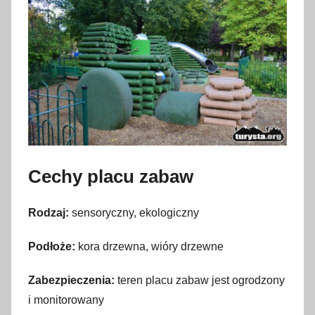
p
a
ź
d
z
i
e
r
n
Cechy placu zabaw
i
k
Rodzaj:
sensoryczny, ekologiczny
a
2
Podłoże:
kora drzewna, wióry drzewne
0
2
Zabezpieczenia:
teren placu zabaw jest ogrodzony
1
i monitorowany