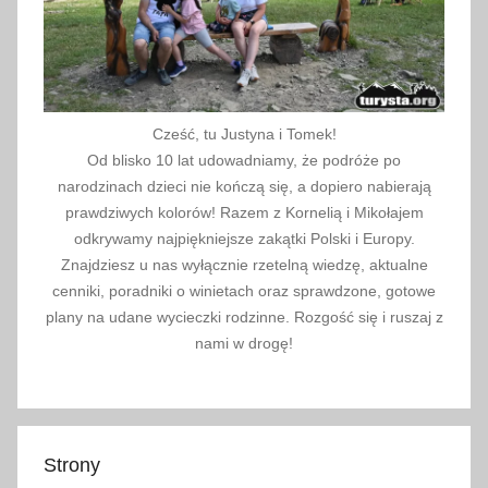
w
y
,
p
l
Cześć, tu Justyna i Tomek!
a
Od blisko 10 lat udowadniamy, że podróże po
c
narodzinach dzieci nie kończą się, a dopiero nabierają
z
prawdziwych kolorów! Razem z Kornelią i Mikołajem
a
odkrywamy najpiękniejsze zakątki Polski i Europy.
Znajdziesz u nas wyłącznie rzetelną wiedzę, aktualne
b
cenniki, poradniki o winietach oraz sprawdzone, gotowe
a
plany na udane wycieczki rodzinne. Rozgość się i ruszaj z
w
nami w drogę!
,
p
o
m
Strony
o