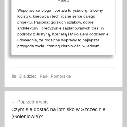
+ posts
Współtwórca bloga i portalu turysta.org. Główny
logistyk, kierowca i techniczne serce całego
projektu. Pasjonat górskich szlaków, dobrej
architektury i precyzyjnie zaplanowanych tras. W
podróży z Justyną, Kornelią i Mikołajem codziennie
udowadnia, że rodzinne wyprawy to najlepsza
przygoda życia i trening cierpliwości w jednym.
Dla dzieci
,
Park
,
Pomorskie
e
Nawigacja
k
Poprzedni wpis
wpisu
o
Czym się dostać na lotnisko w Szczecinie
l
(Goleniowie)?
o