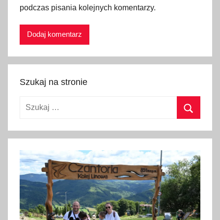
podczas pisania kolejnych komentarzy.
f
l
i
x
,
P
Szukaj na stronie
a
r
Szukaj:
k
P
Szukaj
o
ł
u
d
n
i
o