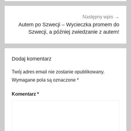
g
i
c
Następny wpis
z
Autem po Szwecji – Wycieczka promem do
n
Szwecji, a później zwiedzanie z autem!
y
,
G
Dodaj komentarz
r
ó
Twój adres email nie zostanie opublikowany.
d
Wymagane pola są oznaczone
*
M
i
Komentarz
*
l
u
s
i
a