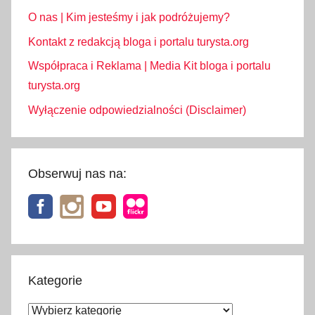
r
O nas | Kim jesteśmy i jak podróżujemy?
s
k
Kontakt z redakcją bloga i portalu turysta.org
i
Współpraca i Reklama | Media Kit bloga i portalu
e
turysta.org
,
Wyłączenie odpowiedzialności (Disclaimer)
s
e
n
s
Obserwuj nas na:
o
r
y
c
z
n
Kategorie
y
Kategorie
,