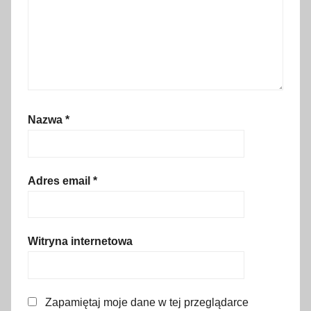
,
K
a
j
k
o
Nazwa
*
i
K
o
k
Adres email
*
o
s
z
Witryna internetowa
,
N
e
Zapamiętaj moje dane w tej przeglądarce
t