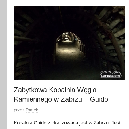
p
a
ź
d
z
i
e
r
n
i
k
a
Zabytkowa Kopalnia Węgla
2
Kamiennego w Zabrzu – Guido
0
2
O
przez
Tomek
3
p
Kopalnia Guido zlokalizowana jest w Zabrzu. Jest
u