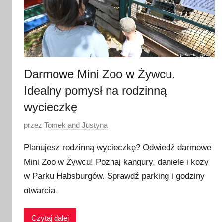
Darmowe Mini Zoo w Żywcu.
Idealny pomysł na rodzinną
wycieczkę
O
przez
Tomek and Justyna
p
Planujesz rodzinną wycieczkę? Odwiedź darmowe
u
Mini Zoo w Żywcu! Poznaj kangury, daniele i kozy
b
w Parku Habsburgów. Sprawdź parking i godziny
l
i
otwarcia.
k
o
Czytaj dalej