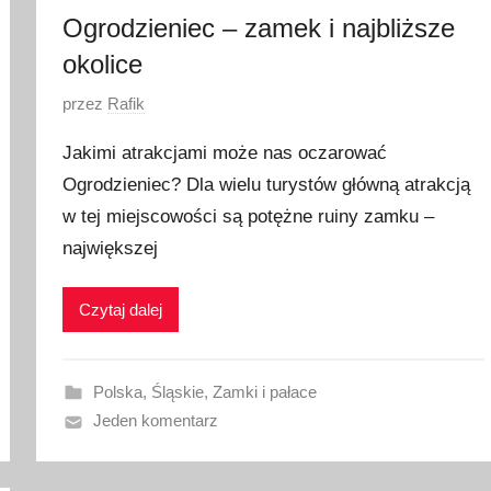
Ogrodzieniec – zamek i najbliższe
okolice
O
przez
Rafik
p
Jakimi atrakcjami może nas oczarować
u
Ogrodzieniec? Dla wielu turystów główną atrakcją
b
w tej miejscowości są potężne ruiny zamku –
l
i
największej
k
o
Czytaj dalej
w
a
n
Polska
,
Śląskie
,
Zamki i pałace
o
Jeden komentarz
1
8