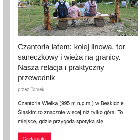
Czantoria latem: kolej linowa, tor
saneczkowy i wieża na granicy.
Nasza relacja i praktyczny
przewodnik
O
przez
Tomek
p
Czantoria Wielka (995 m n.p.m.) w Beskidzie
u
Śląskim to znacznie więcej niż tylko góra. To
b
miejsce, gdzie przygoda spotyka się
l
i
k
Czytaj dalej