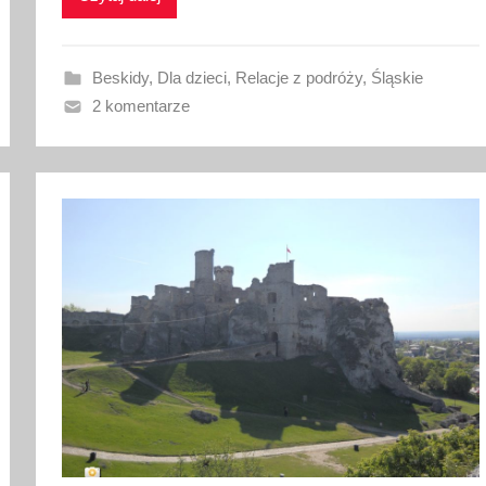
o
w
a
Beskidy
,
Dla dzieci
,
Relacje z podróży
,
Śląskie
n
2 komentarze
o
2
9
l
i
p
c
a
2
0
2
5