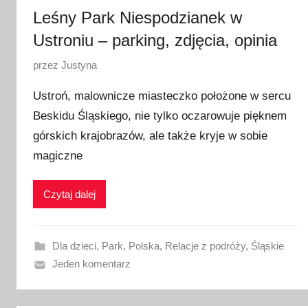
Leśny Park Niespodzianek w
Ustroniu – parking, zdjęcia, opinia
O
przez
Justyna
p
Ustroń, malownicze miasteczko położone w sercu
u
Beskidu Śląskiego, nie tylko oczarowuje pięknem
b
górskich krajobrazów, ale także kryje w sobie
l
i
magiczne
k
o
Czytaj dalej
w
a
n
Dla dzieci
,
Park
,
Polska
,
Relacje z podróży
,
Śląskie
o
Jeden komentarz
1
0