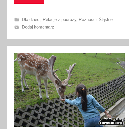
w
a
n
Dla dzieci
,
Relacje z podróży
,
Różności
,
Śląskie
o
Dodaj komentarz
1
6
m
a
j
a
2
0
2
6